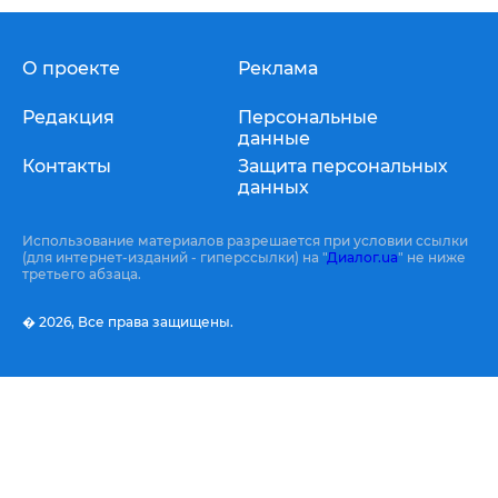
О проекте
Реклама
Редакция
Персональные
данные
Контакты
Защита персональных
данных
Использование материалов разрешается при условии ссылки
(для интернет-изданий - гиперссылки) на "
Диалог.ua
" не ниже
третьего абзаца.
� 2026,
Все права защищены.