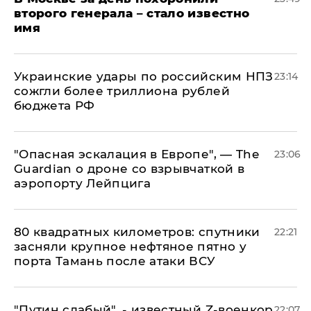
второго генерала – стало известно
имя
Украинские удары по российским НПЗ
23:14
сожгли более триллиона рублей
бюджета РФ
"Опасная эскалация в Европе", — The
23:06
Guardian о дроне со взрывчаткой в
аэропорту Лейпцига
80 квадратных километров: спутники
22:21
засняли крупное нефтяное пятно у
порта Тамань после атаки ВСУ
​"Путин слабый", - известный Z-военкор
22:07