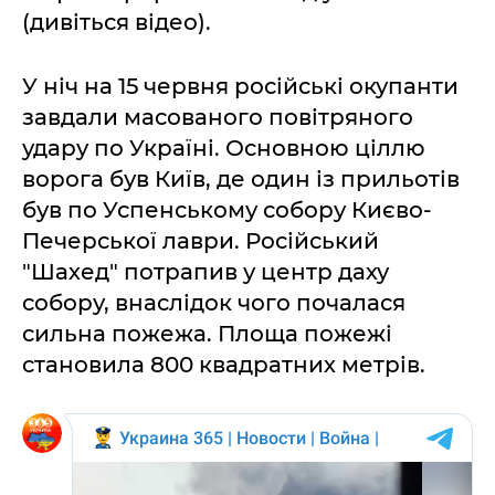
(дивіться відео).
У ніч на 15 червня російські окупанти
завдали масованого повітряного
удару по Україні. Основною ціллю
ворога був Київ, де один із прильотів
був по Успенському собору Києво-
Печерської лаври. Російський
"Шахед" потрапив у центр даху
собору, внаслідок чого почалася
сильна пожежа. Площа пожежі
становила 800 квадратних метрів.