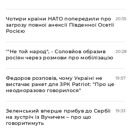
​Чотири країни НАТО попередили про
20:35
загрозу повної анексії Південної Осетії
Росією
​'"Не той народ", - Соловйов образив
20:28
росіян через розмови про мобілізацію
​Федоров розповів, чому Україні не
19:57
вистачає ракет для ЗРК Patriot: "Про це
неодноразово говорилося"
​Зеленський вперше прибув до Сербії
19:33
на зустріч із Вучичем – про що
говоритимуть