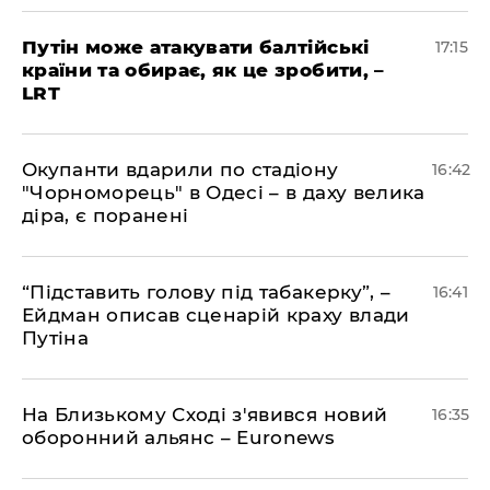
​Путін може атакувати балтійські
17:15
країни та обирає, як це зробити, –
LRT
​Окупанти вдарили по стадіону
16:42
"Чорноморець" в Одесі – в даху велика
діра, є поранені
​“Підставить голову під табакерку”, –
16:41
Ейдман описав сценарій краху влади
Путіна
На Близькому Сході з'явився новий
16:35
оборонний альянс – Euronews