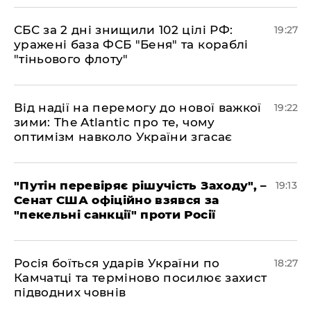
​СБС за 2 дні знищили 102 цілі РФ:
19:27
уражені база ФСБ "Беня" та кораблі
"тіньового флоту"
​Від надії на перемогу до нової важкої
19:22
зими: The Atlantic про те, чому
оптимізм навколо України згасає
​"Путін перевіряє рішучість Заходу", –
19:13
Сенат США офіційно взявся за
"пекельні санкції" проти Росії
​Росія боїться ударів України по
18:27
Камчатці та терміново посилює захист
підводних човнів