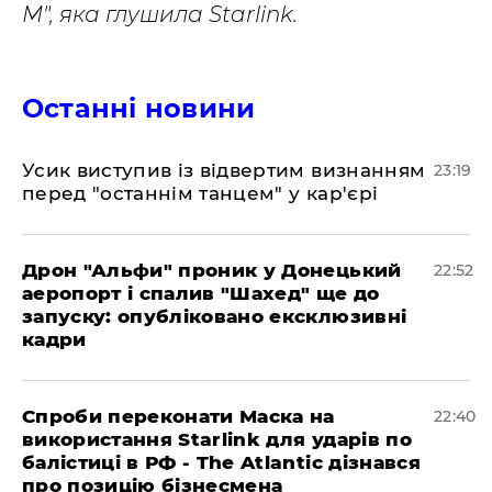
М", яка глушила Starlink.
Останні новини
​Усик виступив із відвертим визнанням
23:19
перед "останнім танцем" у кар'єрі
​Дрон "Альфи" проник у Донецький
22:52
аеропорт і спалив "Шахед" ще до
запуску: опубліковано ексклюзивні
кадри
​Спроби переконати Маска на
22:40
використання Starlink для ударів по
балістиці в РФ - The Atlantic дізнався
про позицію бізнесмена