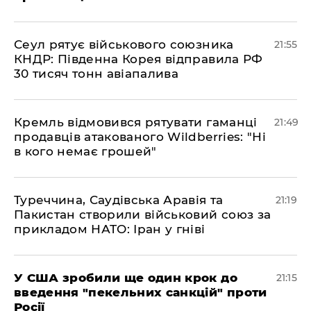
​Сеул рятує військового союзника
21:55
КНДР: Південна Корея відправила РФ
30 тисяч тонн авіапалива
​Кремль відмовився рятувати гаманці
21:49
продавців атакованого Wildberries: "Ні
в кого немає грошей"
​Туреччина, Саудівська Аравія та
21:19
Пакистан створили військовий союз за
прикладом НАТО: Іран у гніві
​У США зробили ще один крок до
21:15
введення "пекельних санкцій" проти
Росії