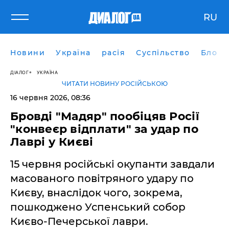
RU
Новини
Україна
расія
Суспільство
Блоги
ДІАЛОГ
УКРАЇНА
ЧИТАТИ НОВИНУ РОСІЙСЬКОЮ
16 червня 2026, 08:36
Бровді "Мадяр" пообіцяв Росії
"конвеєр відплати" за удар по
Лаврі у Києві
15 червня російські окупанти завдали
масованого повітряного удару по
Києву, внаслідок чого, зокрема,
пошкоджено Успенський собор
Києво-Печерської лаври.