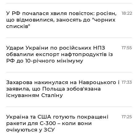
​У РФ почалася хвиля повісток: росіян,
18:22
що відмовилися, заносять до "чорних
списків"
​Удари України по російських НПЗ
17:55
обвалили експорт нафтопродуктів із
РФ до 10-річного мінімуму
​Захарова накинулася на Навроцького і
17:33
заявила, що Польща зобов'язана
існуванням Сталіну
​Україна та США готують покращені
17:25
ракети для С-300 – коли вони
очікуються у ЗСУ