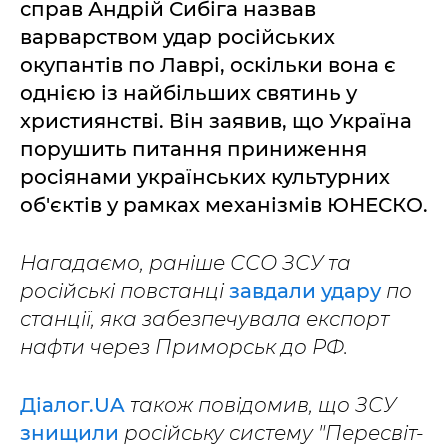
справ Андрій Сибіга назвав
варварством удар російських
окупантів по Лаврі, оскільки вона є
однією із найбільших святинь у
християнстві. Він заявив, що Україна
порушить питання приниження
росіянами українських культурних
об'єктів у рамках механізмів ЮНЕСКО.
Нагадаємо, раніше ССО ЗСУ та
російські повстанці
завдали удару
по
станції, яка забезпечувала експорт
нафти через Приморськ до РФ.
Діалог.UA
також повідомив, що ЗСУ
знищили
російську систему "Пересвіт-