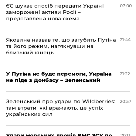
ЄС шукає спосіб передати Україні
07:00
заморожені активи Росії –
представлена ​​нова схема
Яковина назвав те, що загубить Путіна
21:44
та його режим, натякнувши на
близький кінець
У Путіна не буде перемоги, Україна
21:22
не піде з Донбасу – Зеленський
Зеленський про удари по Wildberries:
20:57
там втрати, які вражають, це успіх
українських сил
Удари морських дронів ВМС ЗСУ по
20:11