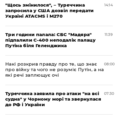
"Щось змінилося", – Туреччина
14:14
запросила у США дозвіл передати
Україні ATACMS і M270
Три години палала: СБС "Мадяра"
11:39
підпалили С-400 неподалік палацу
Путіна біля Геленджика
Накі розкрив правду про те, що знає
08:00
про війну та чого не розуміє Путін, а на
які речі заплющує очі
Туреччина заявила про атаки "на всі
07:30
судна" у Чорному морі та звернулася
до РФ і України