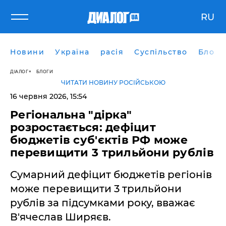
RU
Новини
Україна
расія
Суспільство
Блоги
ДІАЛОГ
БЛОГИ
ЧИТАТИ НОВИНУ РОСІЙСЬКОЮ
16 червня 2026, 15:54
Регіональна "дірка"
розростається: дефіцит
бюджетів суб'єктів РФ може
перевищити 3 трильйони рублів
Сумарний дефіцит бюджетів регіонів
може перевищити 3 трильйони
рублів за підсумками року, вважає
В'ячеслав Ширяєв.