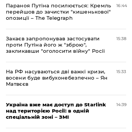
Параноя Путіна посилюється: Кремль
16:44
перейшов до зачистки "кишенькової"
опозиції – The Telegraph
Закаєв запропонував застосувати
15:38
проти Путіна його ж "зброю",
закликавши "оголосити війну" Росії
На РФ насуваються дві важкі кризи,
15:33
восени буде вибухонебезпечно – Ян
Матвєєв
Україна вже має доступ до Starlink
14:39
над територією Росії: в одній
спеціальній зоні – ЗМІ