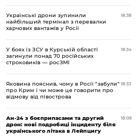
​Українські дрони зупинили
18:38
найбільший термінал з перевалки
харчових вантажів у Росії
​У боях із ЗСУ в Курській області
18:34
загинули понад 70 російських
строковиків — росЗМІ
​Яковина пояснив, чому в Росії "забули"
18:33
про Крим і чи може це говорити про
відмову від півострова
​Ан-24 з боєприпасами та другий
18:09
дрон: нові подробиці інциденту біля
українського літака в Лейпцигу