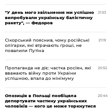
​"У день мого звільнення ми успішно
21:53
випробували українську балістичну
ракету", — Федоров
​Сікорський пояснив, чому російські
21:19
олігархи, які втрачають гроші, не
повалили Путіна
​Пропаганда не діє: частка росіян, які
20:52
вважають війну проти України
успішною, впала до мінімуму
​Опозиція в Польщі пообіцяла
20:44
депортувати частину українських
чоловіків — кого це може торкнутися