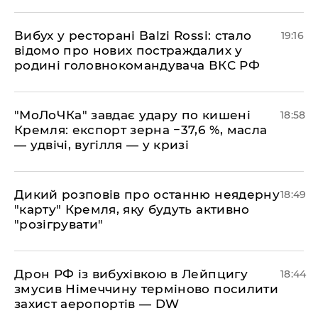
​Вибух у ресторані Balzi Rossi: стало
19:16
відомо про нових постраждалих у
родині головнокомандувача ВКС РФ
​"МоЛоЧКа" завдає удару по кишені
18:58
Кремля: експорт зерна −37,6 %, масла
— удвічі, вугілля — у кризі
​Дикий розповів про останню неядерну
18:49
"карту" Кремля, яку будуть активно
"розігрувати"
​Дрон РФ із вибухівкою в Лейпцигу
18:44
змусив Німеччину терміново посилити
захист аеропортів — DW