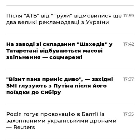
​Після "АТБ" від "Трухи" відмовилися ще
17:59
два великі рекламодавці з України
​На заводі зі складання "Шахедів" у
17:42
Татарстані відбуваються масові
звільнення — соцмережі
"Візит пана приніс диво", — західні
17:37
ЗМІ глузують з Путіна після його
поїздки до Сибіру
Росія готує провокацію в Балтії із
17:35
захопленими українськими дронами
— Reuters