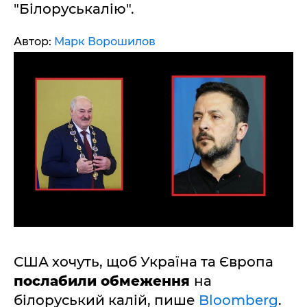
"Білоруськалію".
Автор:
Марк Ворошилов
США хочуть, щоб Україна та Європа
послабили обмеження
на
білоруський калій, пише
Bloomberg
.