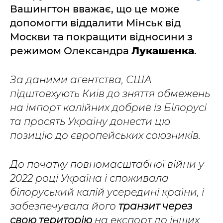
Вашингтон вважає, що це може
допомогти віддалити Мінськ від
Москви та покращити відносини з
режимом Олександра
Лукашенка
.
За даними агентства, США
підштовхують Київ до зняття обмежень
на імпорт калійних добрив із Білорусі
та просять Україну донести цю
позицію до європейських союзників.
До початку повномасштабної війни у
2022 році Україна і споживала
білоруський калій усередині країни, і
забезпечувала його
транзит через
свою територію
на експорт до інших