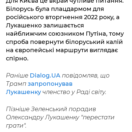
Для Києва це вкрай чутливе питання.
Білорусь була плацдармом для
російського вторгнення 2022 року, а
Лукашенко залишається
найближчим союзником Путіна, тому
спроба повернути білоруський калій
на європейські маршрути виглядає
спірно.
Раніше
Dialog.UA
повідомляв, що
Трамп
запропонував
Лукашенку
членство у Раді світу.
Пізніше Зеленський порадив
Олександру Лукашенку "перестати
грати".