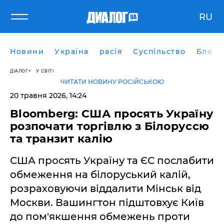
RU
Новини
Україна
расія
Суспільство
Блоги
ДІАЛОГ
У СВІТІ
ЧИТАТИ НОВИНУ РОСІЙСЬКОЮ
20 травня 2026, 14:24
Bloomberg: США просять Україну
розпочати торгівлю з Білоруссю
та транзит калію
США просять Україну та ЄС послабити
обмеження на білоруський калій,
розраховуючи віддалити Мінськ від
Москви. Вашингтон підштовхує Київ
до пом'якшення обмежень проти