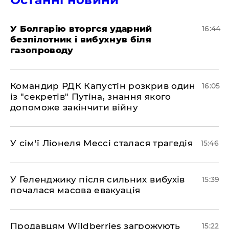
У Болгарію вторгся ударний
16:44
безпілотник і вибухнув біля
газопроводу
Командир РДК Капустін розкрив один
16:05
із "секретів" Путіна, знання якого
допоможе закінчити війну
У сім'ї Ліонеля Мессі сталася трагедія
15:46
У Геленджику після сильних вибухів
15:39
почалася масова евакуація
Продавцям Wildberries загрожують
15:22