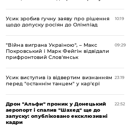
Усик зробив гучну заяву про рішення
10:19
щодо допуску росіян до Олімпіад
"Війна виграна Україною", – Макс
09:29
Покровський і Марк Фейгін відвідали
прифронтовий Слов'янськ
​Усик виступив із відвертим визнанням
23:19
перед "останнім танцем" у кар'єрі
​Дрон "Альфи" проник у Донецький
22:52
аеропорт і спалив "Шахед" ще до
запуску: опубліковано ексклюзивні
кадри