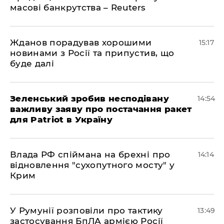
масові банкрутства – Reuters
Жданов порадував хорошими
15:17
новинами з Росії та припустив, що
буде далі
Зеленський зробив несподівану
14:54
важливу заяву про постачання ракет
для Patriot в Україну
Влада РФ спіймана на брехні про
14:14
відновлення "сухопутного мосту" у
Крим
У Румунії розповіли про тактику
13:49
застосування БпЛА армією Росії