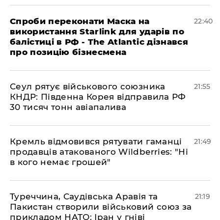
​Спроби переконати Маска на
22:40
використання Starlink для ударів по
балістиці в РФ - The Atlantic дізнався
про позицію бізнесмена
​Сеул рятує військового союзника
21:55
КНДР: Південна Корея відправила РФ
30 тисяч тонн авіапалива
​Кремль відмовився рятувати гаманці
21:49
продавців атакованого Wildberries: "Ні
в кого немає грошей"
​Туреччина, Саудівська Аравія та
21:19
Пакистан створили військовий союз за
прикладом НАТО: Іран у гніві