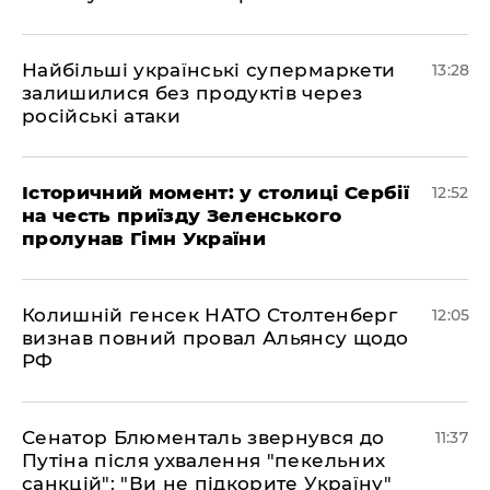
Найбільші українські супермаркети
13:28
залишилися без продуктів через
російські атаки
Історичний момент: у столиці Сербії
12:52
на честь приїзду Зеленського
пролунав Гімн України
Колишній генсек НАТО Столтенберг
12:05
визнав повний провал Альянсу щодо
РФ
Сенатор Блюменталь звернувся до
11:37
Путіна після ухвалення "пекельних
санкцій": "Ви не підкорите Україну"