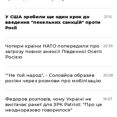
​У США зробили ще один крок до
21:15
введення "пекельних санкцій" проти
Росії
​Чотири країни НАТО попередили про
20:35
загрозу повної анексії Південної Осетії
Росією
​'"Не той народ", - Соловйов образив
20:28
росіян через розмови про мобілізацію
​Федоров розповів, чому Україні не
19:57
вистачає ракет для ЗРК Patriot: "Про це
неодноразово говорилося"