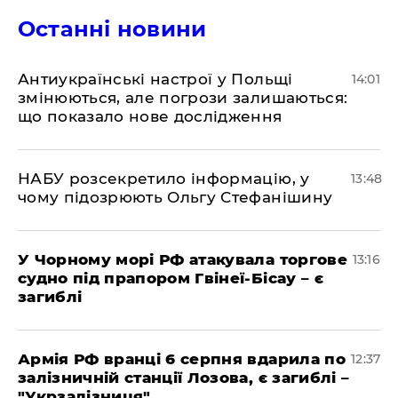
Останні новини
Антиукраїнські настрої у Польщі
14:01
змінюються, але погрози залишаються:
що показало нове дослідження
НАБУ розсекретило інформацію, у
13:48
чому підозрюють Ольгу Стефанішину
У Чорному морі РФ атакувала торгове
13:16
судно під прапором Гвінеї-Бісау – є
загиблі
Армія РФ вранці 6 серпня вдарила по
12:37
залізничній станції Лозова, є загиблі –
"Укрзалізниця"