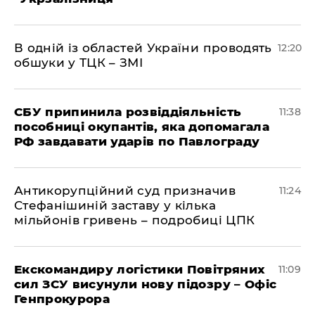
В одній із областей України проводять
12:20
обшуки у ТЦК – ЗМІ
СБУ припинила розвіддіяльність
11:38
пособниці окупантів, яка допомагала
РФ завдавати ударів по Павлограду
Антикорупційний суд призначив
11:24
Стефанішиній заставу у кілька
мільйонів гривень – подробиці ЦПК
Екскомандиру логістики Повітряних
11:09
сил ЗСУ висунули нову підозру – Офіс
Генпрокурора