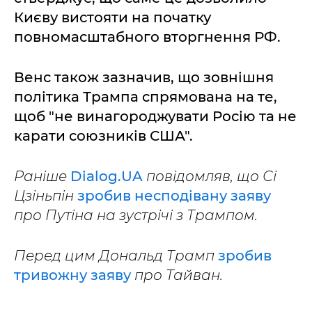
Києву вистояти на початку
повномасштабного вторгнення РФ.
Венс також зазначив, що зовнішня
політика Трампа спрямована на те,
щоб "не винагороджувати Росію та не
карати союзників США".
Раніше
Dialog.UA
повідомляв, що Сі
Цзіньпін
зробив несподівану заяву
про Путіна на зустрічі з Трампом.
Перед цим Дональд Трамп
зробив
тривожну заяву
про Тайван.