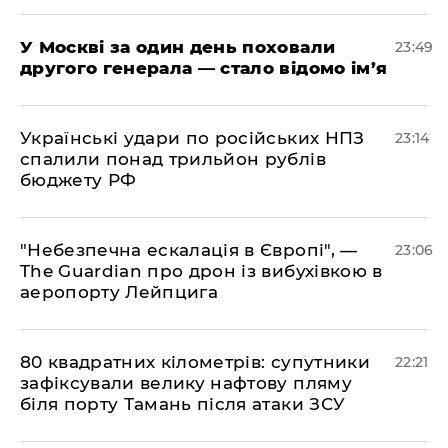
​У Москві за один день поховали
23:49
другого генерала — стало відомо ім’я
​Українські удари по російських НПЗ
23:14
спалили понад трильйон рублів
бюджету РФ
​"Небезпечна ескалація в Європі", —
23:06
The Guardian про дрон із вибухівкою в
аеропорту Лейпцига
​80 квадратних кілометрів: супутники
22:21
зафіксували велику нафтову пляму
біля порту Тамань після атаки ЗСУ