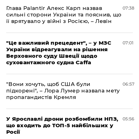
Глава Palantir Алекс Карп назвав
07:38
сильні сторони України та пояснив, що
її врятувало у війні з Росією, – Левін
"Це важливий прецедент", – у МЗС
07:01
України відреагували на рішення
Верховного суду Швеції щодо
суховантажного судна Caffa
"Вони хочуть, щоб США були
06:57
підкорені", – Лора Лумер назвала мету
пропагандистів Кремля
У Ярославлі дрони розбомбили НПЗ,
05:56
що входить до ТОП-5 найбільших у
Росії