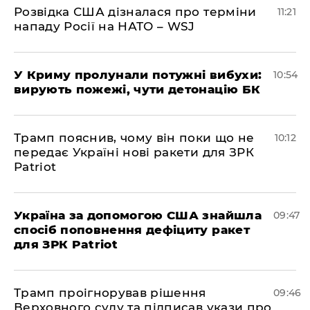
Розвідка США дізналася про терміни
11:21
нападу Росії на НАТО – WSJ
У Криму пролунали потужні вибухи:
10:54
вирують пожежі, чути детонацію БК
Трамп пояснив, чому він поки що не
10:12
передає Україні нові ракети для ЗРК
Patriot
Україна за допомогою США знайшла
09:47
спосіб поповнення дефіциту ракет
для ЗРК Patriot
Трамп проігнорував рішення
09:46
Верховного суду та підписав укази про