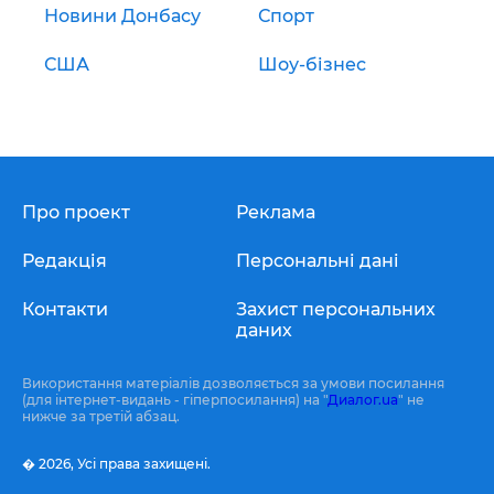
Новини Донбасу
Спорт
США
Шоу-бізнес
Про проект
Реклама
Редакція
Персональні дані
Контакти
Захист персональних
даних
Використання матеріалів дозволяється за умови посилання
(для інтернет-видань - гіперпосилання) на "
Диалог.ua
" не
нижче за третій абзац.
� 2026,
Усі права захищені.