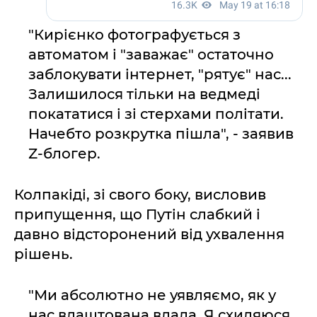
"Кирієнко фотографується з
автоматом і "заважає" остаточно
заблокувати інтернет, "рятує" нас...
Залишилося тільки на ведмеді
покататися і зі стерхами політати.
Начебто розкрутка пішла", - заявив
Z-блогер.
Колпакіді, зі свого боку, висловив
припущення, що Путін слабкий і
давно відсторонений від ухвалення
рішень.
"Ми абсолютно не уявляємо, як у
нас влаштована влада. Я схиляюся