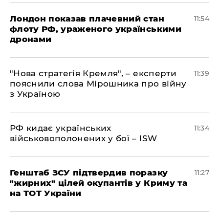
Лондон показав плачевний стан
11:54
флоту РФ, ураженого українськими
дронами
"Нова стратегія Кремля", – експерти
11:39
пояснили слова Мірошника про війну
з Україною
РФ кидає українських
11:34
військовополонених у бої – ISW
Генштаб ЗСУ підтвердив поразку
11:27
"жирних" цілей окупантів у Криму та
на ТОТ України