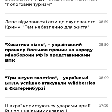
"пологовий туризм"
Лепс відмовився їхати до окупованого
08:59
Криму: "Там небезпечно для життя"
"Ховатися пізно", – український
08:50
пранкер Вольнов проник на нараду
Міноборони РФ із представниками
ВПК
"Три штуки залетіло", – українські
08:09
БПЛА успішно атакували Wildberries
в Єкатеринбурзі
Шахраї користуються ударами армії
07:35
РФ по цивільних складах і