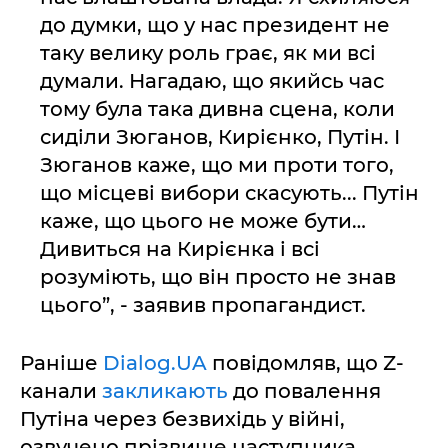
до думки, що у нас президент не
таку велику роль грає, як ми всі
думали. Нагадаю, що якийсь час
тому була така дивна сцена, коли
сиділи Зюганов, Кирієнко, Путін. І
Зюганов каже, що ми проти того,
що місцеві вибори скасують... Путін
каже, що цього не може бути…
Дивиться на Кирієнка і всі
розуміють, що він просто не знав
цього”, - заявив пропагандист.
Раніше
Dialog.UA
повідомляв, що Z-
канали
закликають
до повалення
Путіна через безвихідь у війні,
озвучено прізвище наступника.