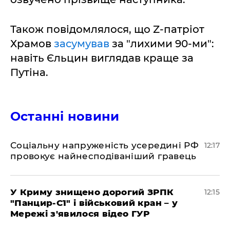
Також повідомлялося, що Z-патріот
Храмов
засумував
за "лихими 90-ми":
навіть Єльцин виглядав краще за
Путіна.
Останні новини
Соціальну напруженість усередині РФ
12:17
провокує найнесподіваніший гравець
У Криму знищено дорогий ЗРПК
12:15
"Панцир-С1" і військовий кран – у
Мережі з'явилося відео ГУР