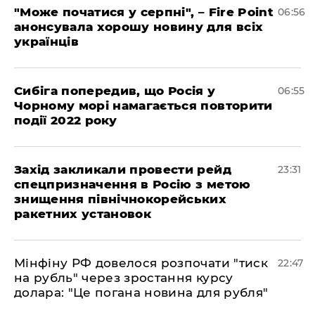
"Може початися у серпні", – Fire Point
06:56
анонсувала хорошу новину для всіх
українців
Сибіга попередив, що Росія у
06:55
Чорному морі намагається повторити
події 2022 року
​Захід закликали провести рейд
23:31
спецпризначення в Росію з метою
знищення північнокорейських
ракетних установок
​Мінфіну РФ довелося розпочати "тиск
22:47
на рубль" через зростання курсу
долара: "Це погана новина для рубля"