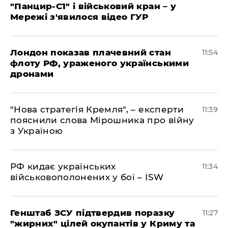
"Панцир-С1" і військовий кран – у
Мережі з'явилося відео ГУР
Лондон показав плачевний стан
11:54
флоту РФ, ураженого українськими
дронами
"Нова стратегія Кремля", – експерти
11:39
пояснили слова Мірошника про війну
з Україною
РФ кидає українських
11:34
військовополонених у бої – ISW
Генштаб ЗСУ підтвердив поразку
11:27
"жирних" цілей окупантів у Криму та