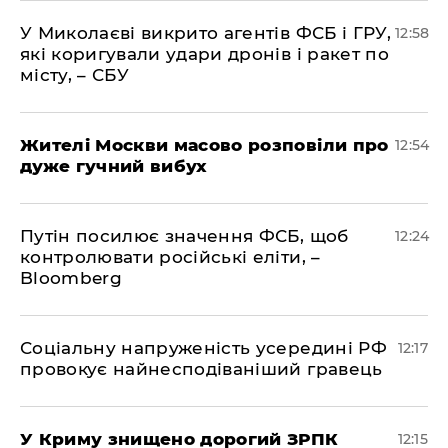
У Миколаєві викрито агентів ФСБ і ГРУ,
12:58
які коригували удари дронів і ракет по
місту, – СБУ
Жителі Москви масово розповіли про
12:54
дуже гучний вибух
Путін посилює значення ФСБ, щоб
12:24
контролювати російські еліти, –
Bloomberg
Соціальну напруженість усередині РФ
12:17
провокує найнесподіваніший гравець
У Криму знищено дорогий ЗРПК
12:15