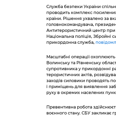
Служба безпеки України спіль
проводить комплекс посилених 
країни. Рішення ухвалено за в
головнокомандувача, президен
Антитерористичний центр при С
Національна поліція, Збройні с
прикордонна служба,
повідом
Масштабні операції охоплюють 
Волинську та Рівненську облас
супротивника у прикордонні р
терористичних актів, розвідувал
заходів силовики проводять по
і приміщень для виявлення за
руху в окремих населених пункт
Превентивна робота здійснюєт
воєнного стану. СБУ закликає 