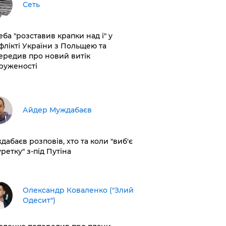
Сеть
еба "розставив крапки над і" у
флікті України з Польщею та
ередив про новий витік
руженості
Айдер Муждабаєв
дабаєв розповів, хто та коли "виб'є
ретку" з-під Путіна
Олександр Коваленко ("Злий
Одесит")