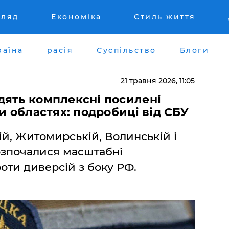
гляд
Економіка
Стиль життя
раїна
расія
Суспільство
Блоги
21 травня 2026, 11:05
дять комплексні посилені
и областях: подробиці від СБУ
кій, Житомирській, Волинській і
озпочалися масштабні
оти диверсій з боку РФ.