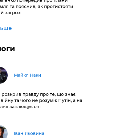
аленко попередив про плани
мля та пояснив, як протистояти
ій загрозі
льше
логи
Майкл Наки
і розкрив правду про те, що знає
війну та чого не розуміє Путін, а на
 речі заплющує очі
Іван Яковина