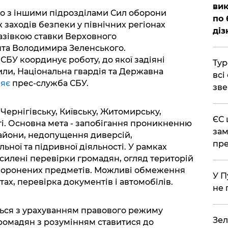
вик
но з іншими підрозділами Сил оборони
по 
заходів безпеки у північних регіонах
діз
казівкою ставки Верховного
та Володимира Зеленського.
БУ координує роботу, до якої задіяні
Тур
или, Національна гвардія та Державна
всі
ляє
прес-служба СБУ.
зве
Чернігівську, Київську, Житомирську,
ЄС 
ті. Основна мета - запобігання проникненню
зам
айони, недопущення диверсій,
пре
ьної та підривної діяльності. У рамках
силені перевірки громадян, огляд територій
боронених предметів. Можливі обмеження
У П
ах, перевірка документів і автомобілів.
не 
ься з урахуванням правового режиму
Зел
громадян з розумінням ставитися до