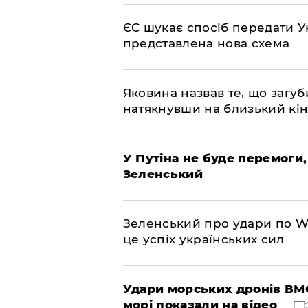
ЄС шукає спосіб передати Ук
представлена ​​нова схема
Яковина назвав те, що загуб
натякнувши на близький кі
У Путіна не буде перемоги,
Зеленський
Зеленський про удари по Wil
це успіх українських сил
Удари морських дронів ВМС
морі показали на відео