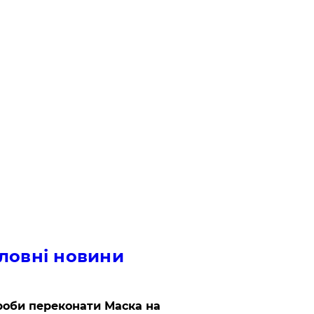
ловні новини
роби переконати Маска на