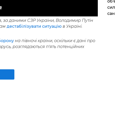
об'
сил
сан
, за даними СЗР України, Володимир Путін
бам
дестабілізувати ситуацію
в Україні.
борону
на півночі країни, оскільки є дані про
русь, розглядаються п'ять потенційних