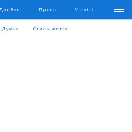
Донбас
Преса
У світі
Думка
Стиль життя