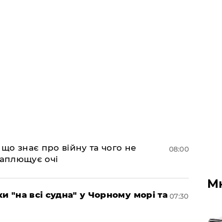
 що знає про війну та чого не
08:00
 заплющує очі
М
и "на всі судна" у Чорному морі та
07:30