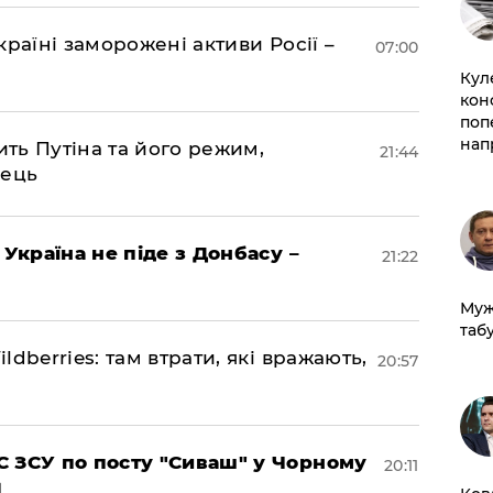
раїні заморожені активи Росії –
07:00
Кул
кон
поп
нап
ить Путіна та його режим,
21:44
нець
 Україна не піде з Донбасу –
21:22
Муж
табу
dberries: там втрати, які вражають,
20:57
 ЗСУ по посту "Сиваш" у Чорному
20:11