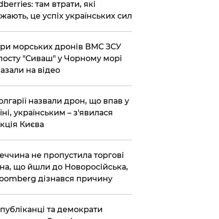
dberries: там втрати, які
жають, це успіх українських сил
ри морських дронів ВМС ЗСУ
посту "Сиваш" у Чорному морі
азали на відео
олгарії назвали дрон, що впав у
їні, українським – з'явилася
кція Києва
еччина не пропустила торгові
на, що йшли до Новоросійська,
loomberg дізнався причину
публіканці та демократи