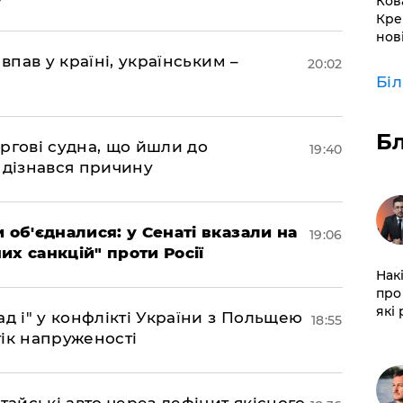
Ков
Кре
нов
впав у країні, українським –
20:02
Бі
Б
ргові судна, що йшли до
19:40
 дізнався причину
 об'єдналися: у Сенаті вказали на
19:06
х санкцій" проти Росії
Нак
про 
які
д і" у конфлікті України з Польщею
18:55
ік напруженості
тайські авто через дефіцит якісного