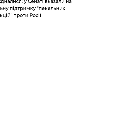
єдналися: у Сенаті вказали на
ьну підтримку "пекельних
кцій" проти Росії