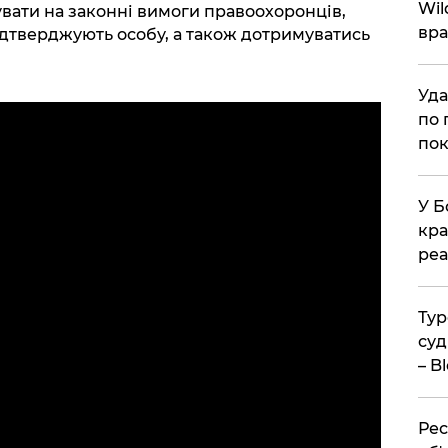
Wil
вати на законні вимоги правоохоронців,
вра
ідтверджують особу, а також дотримуватись
Уда
по 
пок
У Б
кра
реа
Тур
суд
– B
Рес