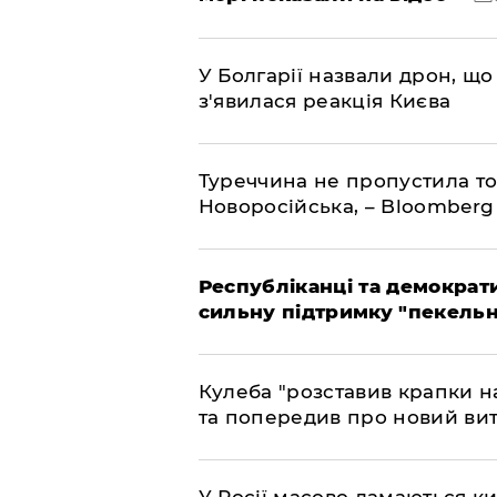
У Болгарії назвали дрон, що 
з'явилася реакція Києва
Туреччина не пропустила то
Новоросійська, – Bloomberg
Республіканці та демократи
сильну підтримку "пекельни
Кулеба "розставив крапки на
та попередив про новий вит
У Росії масово ламаються ки