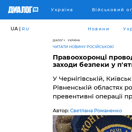
Україна
Військовий о
UA |
RU
Новини
Ук
ДІАЛОГ
УКРАЇНА
ЧИТАТИ НОВИНУ РОСІЙСЬКОЮ
Правоохоронці прово
заходи безпеки у п'ят
У Чернігівській, Київсь
Рівненській областях р
превентивні операції пр
Автор:
Светлана Романенко