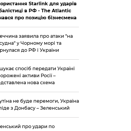
ористання Starlink для ударів
балістиці в РФ - The Atlantic
нався про позицію бізнесмена
еччина заявила про атаки "на
 судна" у Чорному морі та
рнулася до РФ і України
шукає спосіб передати Україні
орожені активи Росії –
дставлена ​​нова схема
утіна не буде перемоги, Україна
піде з Донбасу – Зеленський
енський про удари по