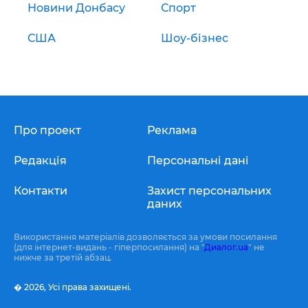
Новини Донбасу
Спорт
США
Шоу-бізнес
Про проект
Реклама
Редакція
Персональні дані
Контакти
Захист персональних
даних
Використання матеріалів дозволяється за умови посилання
(для інтернет-видань - гіперпосилання) на "
Диалог.ua
" не
нижче за третій абзац.
� 2026,
Усі права захищені.