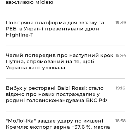
важливою місією
​Повітряна платформа для зв’язку та
19:49
РЕБ: в Україні презентували дрон
Highline-T
​Чалий попередив про наступний крок
19:44
Путіна, спрямований на те, щоб
Україна капітулювала
​Вибух у ресторані Balzi Rossi: стало
19:16
відомо про нових постраждалих у
родині головнокомандувача ВКС РФ
​"МоЛоЧКа" завдає удару по кишені
18:58
Кремля: експорт зерна −37,6 %, масла