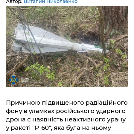
Автор:
Виталий Николаенко
Причиною підвищеного радіаційного
фону в уламках російського ударного
дрона є наявність неактивного урану
у ракеті "Р-60", яка була на ньому