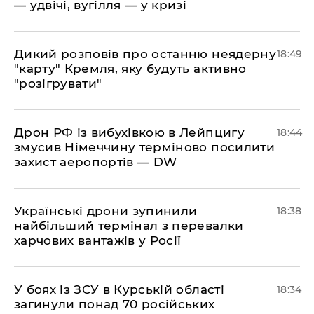
— удвічі, вугілля — у кризі
​Дикий розповів про останню неядерну
18:49
"карту" Кремля, яку будуть активно
"розігрувати"
​Дрон РФ із вибухівкою в Лейпцигу
18:44
змусив Німеччину терміново посилити
захист аеропортів — DW
​Українські дрони зупинили
18:38
найбільший термінал з перевалки
харчових вантажів у Росії
​У боях із ЗСУ в Курській області
18:34
загинули понад 70 російських