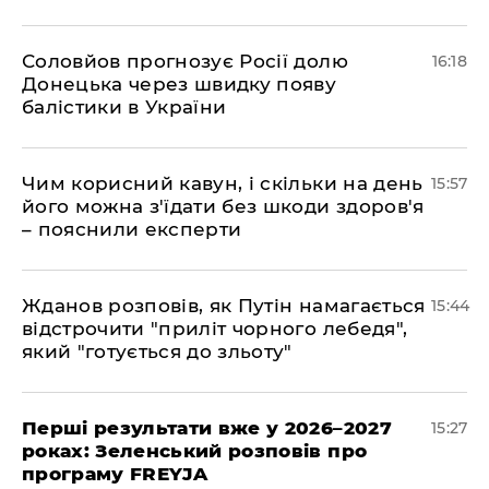
Соловйов прогнозує Росії долю
16:18
Донецька через швидку появу
балістики в України
Чим корисний кавун, і скільки на день
15:57
його можна з'їдати без шкоди здоров'я
– пояснили експерти
Жданов розповів, як Путін намагається
15:44
відстрочити "приліт чорного лебедя",
який "готується до зльоту"
Перші результати вже у 2026–2027
15:27
роках: Зеленський розповів про
програму FREYJA