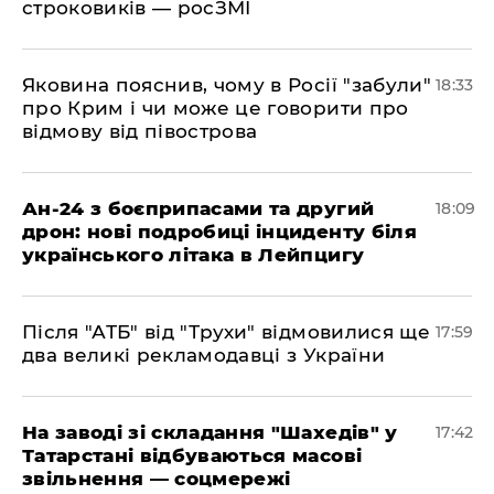
строковиків — росЗМІ
​Яковина пояснив, чому в Росії "забули"
18:33
про Крим і чи може це говорити про
відмову від півострова
​Ан-24 з боєприпасами та другий
18:09
дрон: нові подробиці інциденту біля
українського літака в Лейпцигу
​Після "АТБ" від "Трухи" відмовилися ще
17:59
два великі рекламодавці з України
​На заводі зі складання "Шахедів" у
17:42
Татарстані відбуваються масові
звільнення — соцмережі