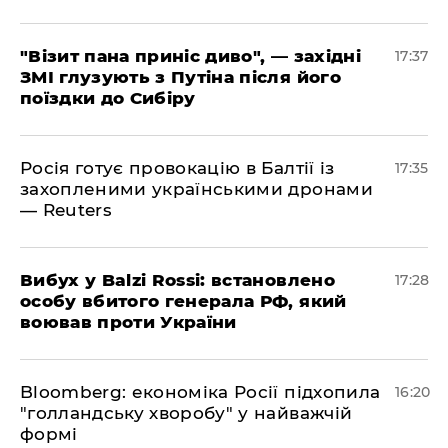
"Візит пана приніс диво", — західні
17:37
ЗМІ глузують з Путіна після його
поїздки до Сибіру
Росія готує провокацію в Балтії із
17:35
захопленими українськими дронами
— Reuters
​Вибух у Balzi Rossi: встановлено
17:28
особу вбитого генерала РФ, який
воював проти України
Bloomberg: економіка Росії підхопила
16:20
"голландську хворобу" у найважчій
формі