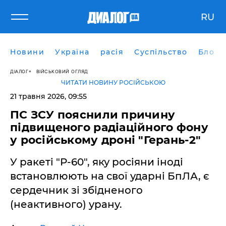
RU
Новини
Україна
расія
Суспільство
Блоги
ДІАЛОГ
ВІЙСЬКОВИЙ ОГЛЯД
ЧИТАТИ НОВИНУ РОСІЙСЬКОЮ
21 травня 2026, 09:55
ПС ЗСУ пояснили причину
підвищеного радіаційного фону
у російському дроні "Герань-2"
У ракеті "Р-60", яку росіяни іноді
встановлюють на свої ударні БпЛА, є
сердечник зі збідненого
(неактивного) урану.