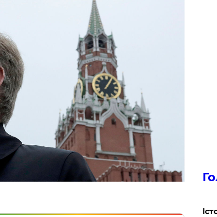
Го
Іст