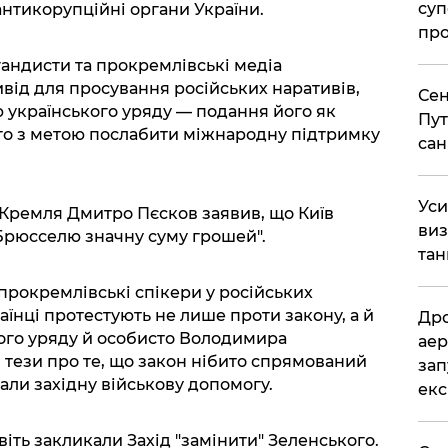
суп
нтикорупційні органи України.
про
андисти та прокремлівські медіа
ивід для просування російських наративів,
Сен
 українського уряду — подання його як
Пут
го з метою послабити міжнародну підтримку
сан
​Ус
 Кремля Дмитро Пєсков заявив, що Київ
виз
 Брюсселю значну суму грошей".
тан
прокремлівські спікери у російських
їнці протестують не лише проти закону, а й
​Др
ого уряду й особисто Володимира
аер
 тези про те, що закон нібито спрямований
зап
вали західну військову допомогу.
екс
іть закликали Захід "замінити" Зеленського.