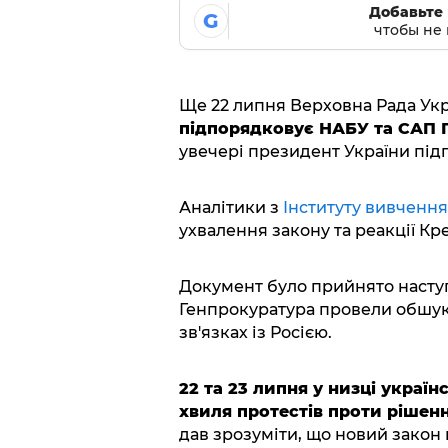
Добавьте 
G
чтобы не 
Ще 22 липня Верховна Рада Ук
підпорядковує НАБУ та САП 
увечері президент України під
Аналітики з
Інституту вивчення
ухвалення закону та реакції Кр
Документ було прийнято наступн
Генпрокуратура провели обшук
зв'язках із Росією.
22 та 23 липня у низці украї
хвиля протестів проти рішен
дав зрозуміти, що новий закон