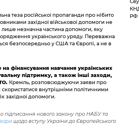
​Се
КНД
ьна теза російської пропаганди про нібито
РФ 
вниками західної військової допомоги не
і лише незначна частина допомоги, яку
зпорядження українського уряду. Переважна
ься безпосередньо у США та Європі, а не в
 на фінансування навчання українських
вальну підтримку, а також інші заходи,
ТО.
Кремль, розповсюджуючи заяви про
ся скористатися внутрішніми політичними
к західної допомоги.
о підписання нового закону про НАБУ та
овори
щодо вступу України до Європейського