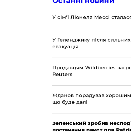
Останні новини
У сім'ї Ліонеля Мессі сталас
У Геленджику після сильних
евакуація
Продавцям Wildberries загр
Reuters
Жданов порадував хорошими
що буде далі
Зеленський зробив неспод
постачання ракет для Patri