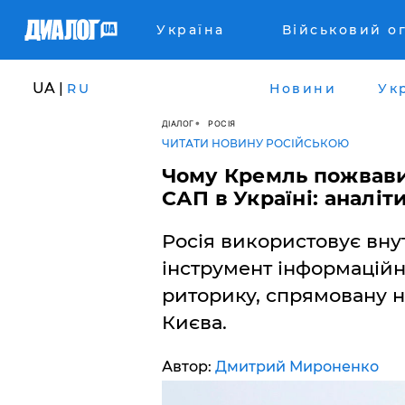
Україна
Військовий о
UA |
RU
Новини
Ук
ДІАЛОГ
РОСІЯ
ЧИТАТИ НОВИНУ РОСІЙСЬКОЮ
Чому Кремль пожвавив
САП в Україні: аналіт
Росія використовує внут
інструмент інформаційн
риторику, спрямовану н
Києва.
Автор:
Дмитрий Мироненко