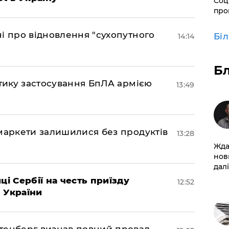
Соц
про
і про відновлення "сухопутного
Бі
14:14
Б
ктику застосування БпЛА армією
13:49
маркети залишилися без продуктів
13:28
Жда
нов
далі
ці Сербії на честь приїзду
12:52
 України