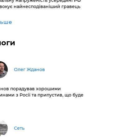
іальну напруженість усередині РФ
вокує найнесподіваніший гравець
льше
логи
Олег Жданов
нов порадував хорошими
инами з Росії та припустив, що буде
Сеть