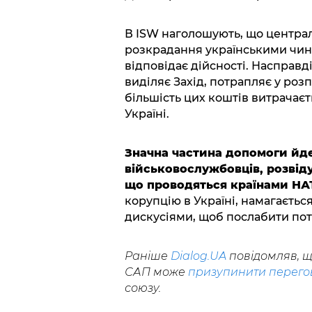
В ISW наголошують, що централ
розкрадання українськими чино
відповідає дійсності. Насправд
виділяє Захід, потрапляє у ро
більшість цих коштів витрачаєт
Україні.
Значна частина допомоги йде
військовослужбовців, розвіду
що проводяться країнами НА
корупцію в Україні, намагаєть
дискусіями, щоб послабити поті
Раніше
Dialog.UA
повідомляв, щ
САП може
призупинити перег
союзу.