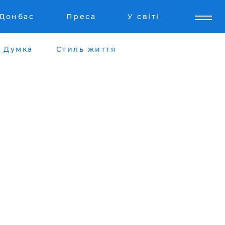
Донбас
Преса
У світі
Думка
Стиль життя