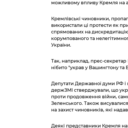
можливому впливу Кремля на а
Кремлівські чиновники, пропаг
використали ці протести як пр
спрямованих на дискредитацію
корумпованого та нелегітимно
України.
Так, наприклад, прес-секретар
нібито "украв у Вашингтону та
Депутати Державної думи РФ і 
держЗМІ стверджували, що укра
проти продовження війни, сам
Зеленського. Також висувалися
на захист чиновників, які нада
Деякі представники Кремля нав