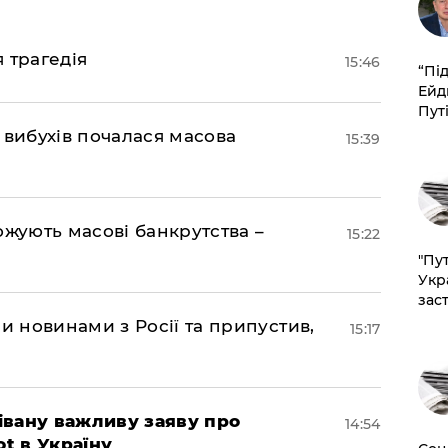
я трагедія
15:46
​“Пі
Ейд
Пут
 вибухів почалася масова
15:39
ожують масові банкрутства –
15:22
"Пут
Укр
зас
 новинами з Росії та припустив,
15:17
івану важливу заяву про
14:54
ot в Україну