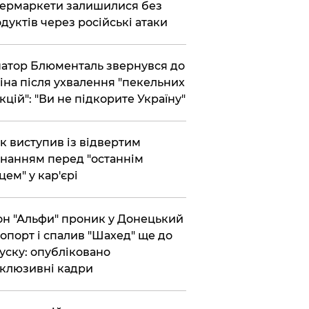
ермаркети залишилися без
дуктів через російські атаки
атор Блюменталь звернувся до
іна після ухвалення "пекельних
кцій": "Ви не підкорите Україну"
ик виступив із відвертим
нанням перед "останнім
цем" у кар'єрі
он "Альфи" проник у Донецький
опорт і спалив "Шахед" ще до
уску: опубліковано
клюзивні кадри