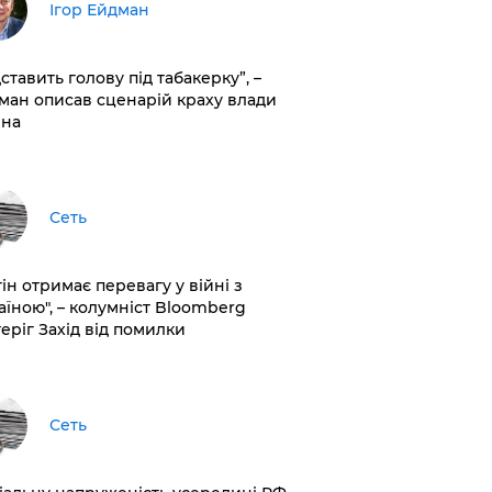
Ігор Ейдман
дставить голову під табакерку”, –
ман описав сценарій краху влади
іна
Сеть
ін отримає перевагу у війні з
аїною", – колумніст Bloomberg
теріг Захід від помилки
Сеть