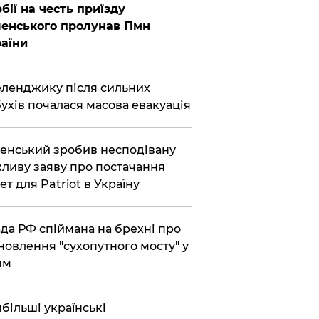
бії на честь приїзду
енського пролунав Гімн
аїни
еленджику після сильних
ухів почалася масова евакуація
енський зробив несподівану
ливу заяву про постачання
ет для Patriot в Україну
да РФ спіймана на брехні про
новлення "сухопутного мосту" у
им
більші українські