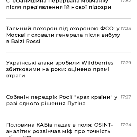
​Стефанишина перервала мовчанку
17:52
після пред'явлення їй нової підозри
​Таємний похорон під охороною ФСО: у
17:35
Москві поховали генерала після вибуху
в Balzi Rossi
​Українські атаки зробили Wildberries
17:29
збитковими на роки: оцінено прямі
втрати
​Собянін передрік Росії "крах країни" у
17:27
разі одного рішення Путіна
​Половина КАБів падає в поля: OSINT-
17:24
аналітик розвінчав міф про точність