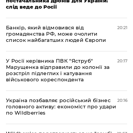
постачальника дронів для України:
слід веде до Росії
​Банкір, який відмовився від
20:21
громадянства РФ, може очолити
список найбагатших людей Європи
​У Росії керівника ПВК "Яструб"
20:17
Марущенка відправили до колонії за
розстріл підлеглих і катування
військового кореспондента
​Україна позбавляє російський бізнес
20:16
головного активу: економіст про удари
по Wildberries