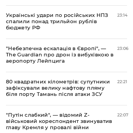
​Українські удари по російських НПЗ
23:14
спалили понад трильйон рублів
бюджету РФ
​"Небезпечна ескалація в Європі", —
23:06
The Guardian про дрон із вибухівкою в
аеропорту Лейпцига
​80 квадратних кілометрів: супутники
22:21
зафіксували велику нафтову пляму
біля порту Тамань після атаки ЗСУ
"Путін слабкий", — відомий Z-
22:07
військовий кореспондент звинуватив
главу Кремля у провалі війни