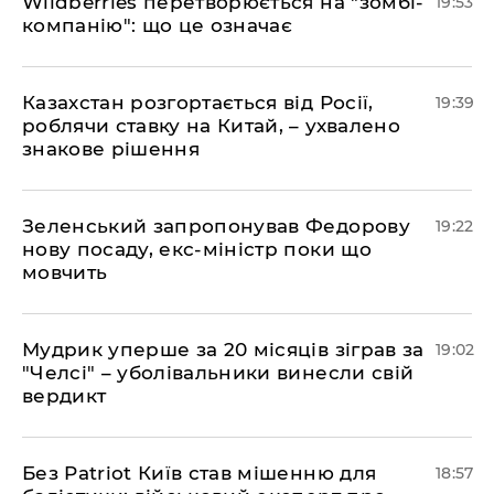
​Wildberries перетворюється на "зомбі-
19:53
компанію": що це означає
​Казахстан розгортається від Росії,
19:39
роблячи ставку на Китай, – ухвалено
знакове рішення
​Зеленський запропонував Федорову
19:22
нову посаду, екс-міністр поки що
мовчить
​Мудрик уперше за 20 місяців зіграв за
19:02
"Челсі" – уболівальники винесли свій
вердикт
​Без Patriot Київ став мішенню для
18:57