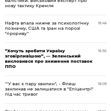
балістики: військовий експерт про
нову тактику Кремля
​Нафта впала нижче за психологічну
18:46
позначку, США та Іран на порозі
"прориву"
​”Хочуть зробити Україну
18:36
зговірливішою”, — Зеленський
висловився про зниження поставок
ППО
​'"У вас є пару хвилин", - Флеш
18:09
закликав не залишатися в "Епіцентрі"
під час тривог