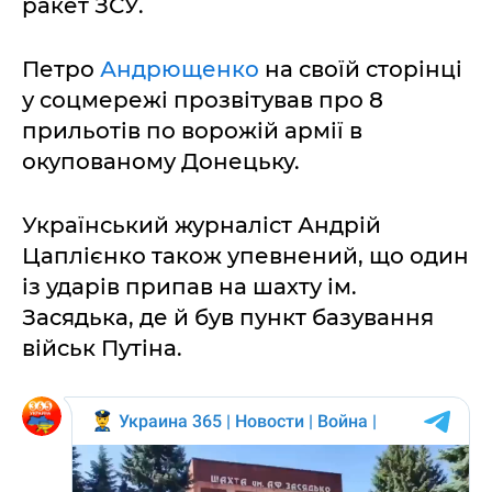
ракет ЗСУ.
Петро
Андрющенко
на своїй сторінці
у соцмережі прозвітував про 8
прильотів по ворожій армії в
окупованому Донецьку.
Український журналіст Андрій
Цаплієнко також упевнений, що один
із ударів припав на шахту ім.
Засядька, де й був пункт базування
військ Путіна.