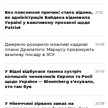
​Без пояснення причин: стало відомо,
21:52
як адміністрація Байдена відмовила
Україні у важливому проханні щодо
Patriot
​Джерело розкрило можливі кадрові
20:59
плани Драпатого: Маркусу пророкують
важливу посаду в ЗСУ
​У Відні відбулася таємна зустріч
20:45
колишніх чиновників Європи та Росії
щодо України — Bloomberg з’ясувало,
хто там був
​У Німеччині зірвано замах на
20:39