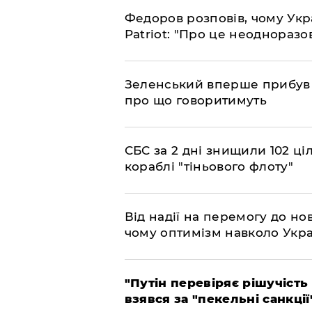
​Федоров розповів, чому Укр
Patriot: "Про це неодноразо
​Зеленський вперше прибув д
про що говоритимуть
​СБС за 2 дні знищили 102 ці
кораблі "тіньового флоту"
​Від надії на перемогу до нов
чому оптимізм навколо Укра
​"Путін перевіряє рішучість
взявся за "пекельні санкції