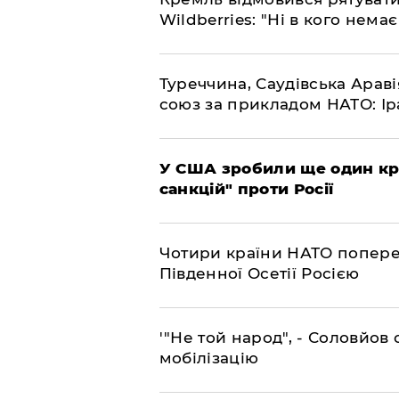
Wildberries: "Ні в кого нема
​Туреччина, Саудівська Арав
союз за прикладом НАТО: Іра
​У США зробили ще один к
санкцій" проти Росії
​Чотири країни НАТО попере
Південної Осетії Росією
​'"Не той народ", - Соловйо
мобілізацію