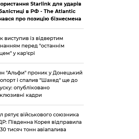
ористання Starlink для ударів
балістиці в РФ - The Atlantic
нався про позицію бізнесмена
ик виступив із відвертим
нанням перед "останнім
цем" у кар'єрі
он "Альфи" проник у Донецький
опорт і спалив "Шахед" ще до
уску: опубліковано
клюзивні кадри
ул рятує військового союзника
Р: Південна Корея відправила
30 тисяч тонн авіапалива