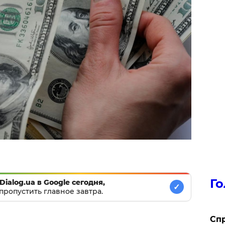
Го
Dialog.ua в Google сегодня,
✓
пропустить главное завтра.
​Сп