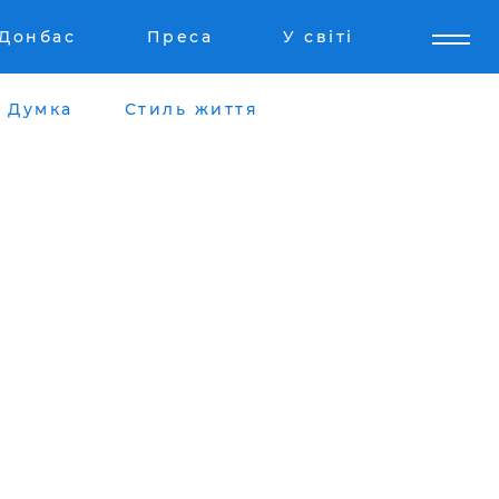
Донбас
Преса
У світі
Думка
Стиль життя