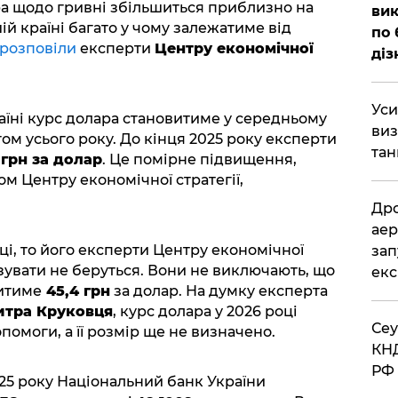
ара щодо гривні збільшиться приблизно на
вик
ій країні багато у чому залежатиме від
по 
розповіли
експерти
Центру економічної
діз
​Ус
аїні курс долара становитиме у середньому
виз
ом усього року. До кінця 2025 року експерти
тан
 грн за долар
. Це помірне підвищення,
ом Центру економічної стратегії,
​Др
аер
ці, то його експерти Центру економічної
зап
зувати не беруться. Вони не виключають, що
екс
витиме
45,4 грн
за долар. На думку експерта
тра Круковця
, курс долара у 2026 році
​Се
омоги, а її розмір ще не визначено.
КНД
РФ 
025 року Національний банк України