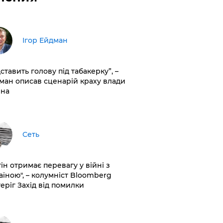
Ігор Ейдман
дставить голову під табакерку”, –
ман описав сценарій краху влади
іна
Сеть
ін отримає перевагу у війні з
аїною", – колумніст Bloomberg
теріг Захід від помилки