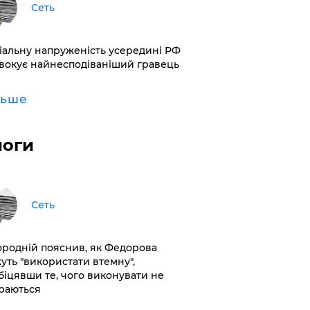
Сеть
іальну напруженість усередині РФ
вокує найнесподіваніший гравець
льше
логи
Сеть
ородній пояснив, як Федорова
уть "використати втемну",
біцявши те, чого виконувати не
раються