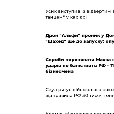
​Усик виступив із відвертим
танцем" у кар'єрі
​Дрон "Альфи" проник у До
"Шахед" ще до запуску: оп
​Спроби переконати Маска н
ударів по балістиці в РФ - 
бізнесмена
​Сеул рятує військового со
відправила РФ 30 тисяч тон
​Кремль відмовився рятуват