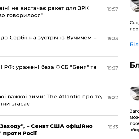
аїні не вистачає ракет для ЗРК
19:57
во говорилося"
Соц
про
о Сербії на зустріч із Вучичем –
19:33
Бі
Б
лі РФ: уражені база ФСБ "Беня" та
19:27
ої важкої зими: The Atlantic про те,
19:22
їни згасає
Заг
мож
поо
 Заходу", – Сенат США офіційно
19:13
зби
" проти Росії