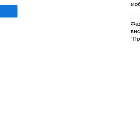
моб
​Фе
вис
"Пр