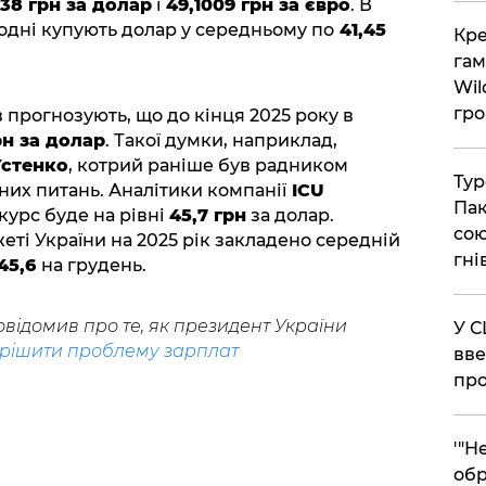
738 грн за долар
і
49,1009 грн за євро
. В
годні купують долар у середньому по
41,45
​Кр
гам
Wil
гро
 прогнозують, що до кінця 2025 року в
рн за долар
. Такої думки, наприклад,
Устенко
, котрий раніше був радником
​Ту
них питань. Аналітики компанії
ICU
Пак
курс буде на рівні
45,7 грн
за долар.
сою
ті України на 2025 рік закладено середній
гні
45,6
на грудень.
відомив про те, як президент України
​У 
рішити проблему зарплат
вве
про
​'"
обр