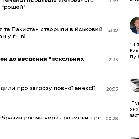
21:49
є грошей"
ія та Пакистан створили військовий
21:19
н у гніві
​“Пі
Ейд
Пут
рок до введення "пекельних
21:15
дили про загрозу повної анексії
20:35
"Пут
Укр
зас
в образив росіян через розмови про
20:28