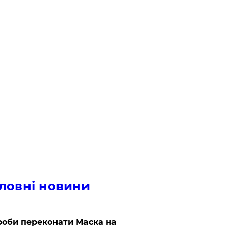
ловні новини
роби переконати Маска на