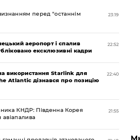
 визнанням перед "останнім
23:19
нецький аеропорт і спалив
22:52
убліковано ексклюзивні кадри
а використання Starlink для
22:40
The Atlantic дізнався про позицію
юзника КНДР: Південна Корея
21:55
н авіапалива
М
и гаманці продавців атакованого