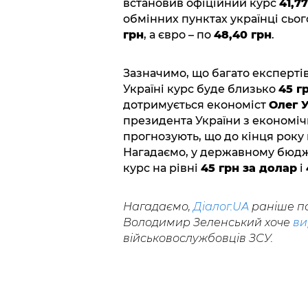
встановив офіційний курс
41,7
обмінних пунктах українці сьо
грн
, а євро – по
48,40 грн
.
Зазначимо, що багато експертів
Україні курс буде близько
45 г
дотримується економіст
Олег 
президента України з економіч
прогнозують, що до кінця року 
Нагадаємо, у державному бюдже
курс на рівні
45 грн за долар
і
Нагадаємо,
Діалог.UA
раніше по
Володимир Зеленський хоче
ви
військовослужбовців ЗСУ.