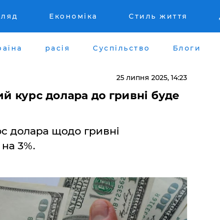
гляд
Економіка
Стиль життя
раїна
расія
Суспільство
Блоги
25 липня 2025, 14:23
ий курс долара до гривні буде
урс долара щодо гривні
на 3%.