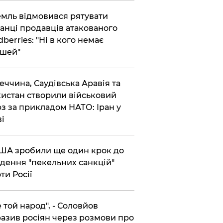
емль відмовився рятувати
анці продавців атакованого
dberries: "Ні в кого немає
шей"
реччина, Саудівська Аравія та
истан створили військовий
з за прикладом НАТО: Іран у
ві
США зробили ще один крок до
дення "пекельних санкцій"
ти Росії
Не той народ", - Соловйов
азив росіян через розмови про