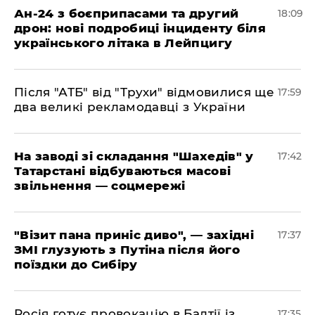
​Ан-24 з боєприпасами та другий
18:09
дрон: нові подробиці інциденту біля
українського літака в Лейпцигу
​Після "АТБ" від "Трухи" відмовилися ще
17:59
два великі рекламодавці з України
​На заводі зі складання "Шахедів" у
17:42
Татарстані відбуваються масові
звільнення — соцмережі
"Візит пана приніс диво", — західні
17:37
ЗМІ глузують з Путіна після його
поїздки до Сибіру
Росія готує провокацію в Балтії із
17:35