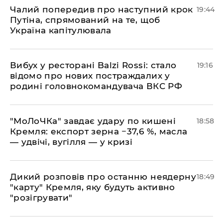
​Чалий попередив про наступний крок
19:44
Путіна, спрямований на те, щоб
Україна капітулювала
​Вибух у ресторані Balzi Rossi: стало
19:16
відомо про нових постраждалих у
родині головнокомандувача ВКС РФ
​"МоЛоЧКа" завдає удару по кишені
18:58
Кремля: експорт зерна −37,6 %, масла
— удвічі, вугілля — у кризі
​Дикий розповів про останню неядерну
18:49
"карту" Кремля, яку будуть активно
"розігрувати"