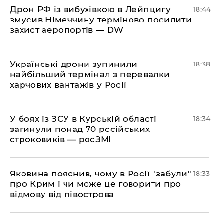
​Дрон РФ із вибухівкою в Лейпцигу
18:44
змусив Німеччину терміново посилити
захист аеропортів — DW
​Українські дрони зупинили
18:38
найбільший термінал з перевалки
харчових вантажів у Росії
​У боях із ЗСУ в Курській області
18:34
загинули понад 70 російських
строковиків — росЗМІ
​Яковина пояснив, чому в Росії "забули"
18:33
про Крим і чи може це говорити про
відмову від півострова