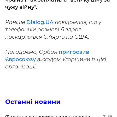
чужу війну".
Раніше
Dialog.UA
повідомляв, що у
телефонній розмові Лавров
поскаржився Сійярто на США.
Нагадаємо, Орбан
пригрозив
Євросоюзу
виходом Угорщини із цієї
організації.
Останні новини
​Федоров висловився щодо шансів
21:59