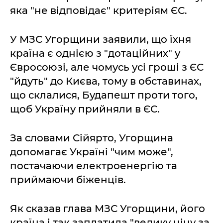
яка "не відповідає" критеріям ЄС.
У МЗС Угорщини заявили, що їхня
країна є однією з "дотаційних" у
Євросоюзі, але чомусь усі гроші з ЄС
"йдуть" до Києва, тому в обставинах,
що склалися, Будапешт проти того,
щоб Україну прийняли в ЄС.
За словами Сійярто, Угорщина
допомагає Україні "чим може",
постачаючи електроенергію та
приймаючи біженців.
Як сказав глава МЗС Угорщини, його
країна і так заплатила "велику ціну за