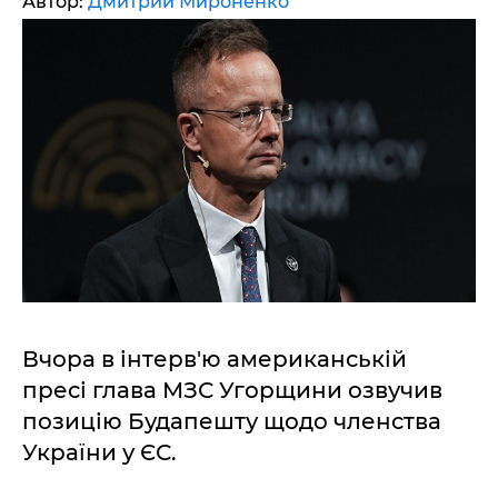
Автор:
Дмитрий Мироненко
Вчора в інтерв'ю американській
пресі глава МЗС Угорщини озвучив
позицію Будапешту щодо членства
України у ЄС.