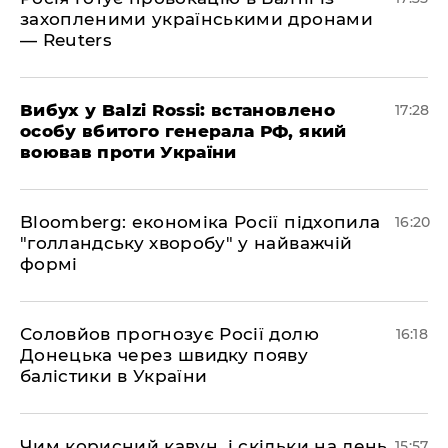
захопленими українськими дронами
— Reuters
​Вибух у Balzi Rossi: встановлено
17:28
особу вбитого генерала РФ, який
воював проти України
Bloomberg: економіка Росії підхопила
16:20
"голландську хворобу" у найважчій
формі
Соловйов прогнозує Росії долю
16:18
Донецька через швидку появу
балістики в України
Чим корисний кавун, і скільки на день
15:57