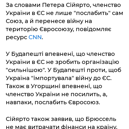
За словами Петера Сійярто, членство
України в ЄС не лише "послабить" сам
Союз, а й перенесе війну на
територію Євросоюзу, повідомляє
ресурс
CNN
.
У Будапешті впевнені, що членство
України в ЄС не зробить організацію
"сильнішою". У Будапешті проти, щоб
Україна "імпортувала" війну до ЄС.
Також в Угорщині впевнені, що
членство України не посилить, а,
навпаки, послабить Євросоюз.
Сійярто також заявив, що Брюссель
не має витрачати фінанси на країну,