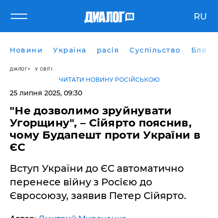
RU
Новини
Україна
расія
Суспільство
Блоги
ДІАЛОГ
У СВІТІ
ЧИТАТИ НОВИНУ РОСІЙСЬКОЮ
25 липня 2025, 09:30
"Не дозволимо зруйнувати
Угорщину", – Сійярто пояснив,
чому Будапешт проти України в
ЄС
Вступ України до ЄС автоматично
перенесе війну з Росією до
Євросоюзу, заявив Петер Сійярто.