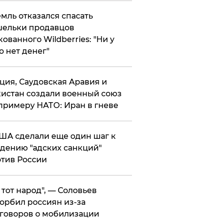
мль отказался спасать
ельки продавцов
кованного Wildberries: "Ни у
о нет денег"
ция, Саудовская Аравия и
истан создали военный союз
примеру НАТО: Иран в гневе
ША сделали еще один шаг к
дению "адских санкций"
тив России
е тот народ", — Соловьев
орбил россиян из-за
говоров о мобилизации