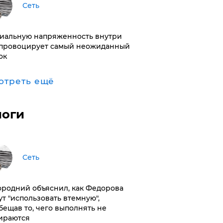
Сеть
иальную напряженность внутри
провоцирует самый неожиданный
ок
отреть ещё
логи
Сеть
ородний объяснил, как Федорова
ут "использовать втемную",
бещав то, чего выполнять не
ираются