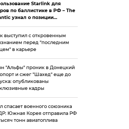
ользование Starlink для
ров по баллистике в РФ – The
antic узнал о позиции
знесмена
к выступил с откровенным
знанием перед "последним
цем" в карьере
н "Альфы" проник в Донецкий
опорт и сжег "Шахед" еще до
уска: опубликованы
склюзивные кадры
ул спасает военного союзника
Р: Южная Корея отправила РФ
тысяч тонн авиатоплива