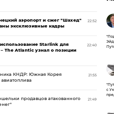
нецкий аэропорт и сжег "Шахед"
22:52
ваны эксклюзивные кадры
​"По
Эйд
использование Starlink для
22:40
Пут
– The Atlantic узнал о позиции
юзника КНДР: Южная Корея
21:55
н авиатоплива
"Пу
с У
пре
кошельки продавцов атакованного
21:49
енег"