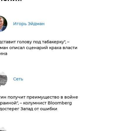
Игорь Эйдман
дставит голову под табакерку", –
ман описал сценарий краха власти
ина
Сеть
тин получит преимущество в войне
краиной", – колумнист Bloomberg
достерег Запад от ошибки