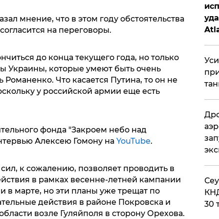
исп
уда
зал мнение, что в этом году обстоятельства
Atl
 согласится на переговоры.
би
нчиться до конца текущего года, но только
Уси
ы Украины, которые умеют быть очень
при
 Романенко. Что касается Путина, то он не
тан
оскольку у российской армии еще есть
Дро
аэр
ительного фонда "Закроем небо над
зап
интервью Алексею Гомону на
YouTube
.
эк
сил, к сожалению, позволяет проводить в
ействия в рамках весенне-летней кампании
​Се
и в марте, но эти планы уже трещат по
КНД
ательные действия в районе Покровска и
30 
бласти возле Гуляйполя в сторону Орехова.