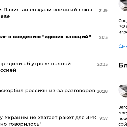
 и Пакистан создали военный союз
21:19
неве
Соц
РФ 
игр
аг к введению "адских санкций"
21:15
См
предили об угрозе полной
Б
20:35
оссией
 оскорбил россиян из-за разговоров
20:28
Заг
мог
у Украины не хватает ракет для ЗРК
19:57
поо
тно говорилось"
соб