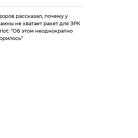
оров рассказал, почему у
аины не хватает ракет для ЗРК
riot: "Об этом неоднократно
орилось"