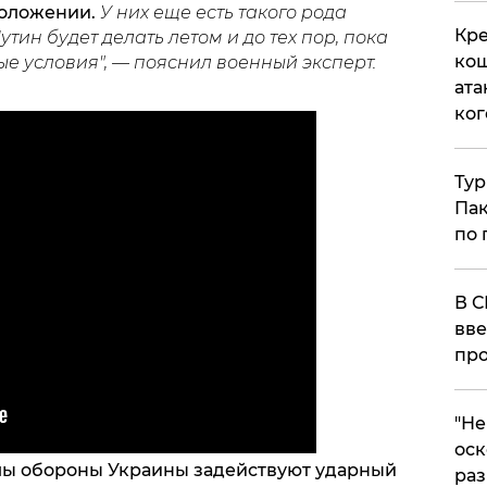
положении.
У них еще есть такого рода
Кре
тин будет делать летом и до тех пор, пока
кош
е условия", — пояснил военный эксперт.
ата
ког
Тур
Пак
по 
В С
вве
про
​"Н
оск
лы обороны Украины задействуют ударный
раз