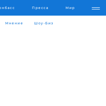
онбасс
Пресса
Мир
Мнение
Шоу-Биз