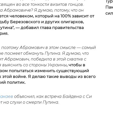
Тур
священ во все тонкости визитов гонцов.
Пак
 Абрамовиче? Я думаю, потому, что он
си
тся человеком, который на 100% зависит от
дьбу Березовского и других олигархов,
тина", — добавил глава правительства
рия.
и, поэтому Абрамович в этом смысле — самый
е посмеет обмануть Путина. Я думаю, что
ит Абрамович, победила в этой схватке с
ебя выяснить со стороны Украины
, чтобы в
зом попытаться изменить существующий
 этой войне. Я делаю такие выводы из всего
ий политик.
Закаев
объяснил, как встреча Байдена с Си
 на слухи о смерти Путина.