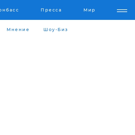
онбасс
Пресса
Мир
Мнение
Шоу-Биз