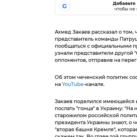
Добавьте 
G
чтобы не 
Ахмед Закаев рассказал о том, 
представитель команды Патруше
пообщаться с официальными пр
узнали представители другой 
оппонентов, отправив на пере
Об этом чеченский политик с
на
YouTube
-канале.
Закаев поделился имеющейся 
послать "гонца" в Украину: "На
старожилом российской политик
президента Украины знают, о ч
"вторая башня Кремля", котор
скажем так. Во главе той групп