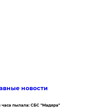
авные новости
 часа пылала: СБС "Мадяра"