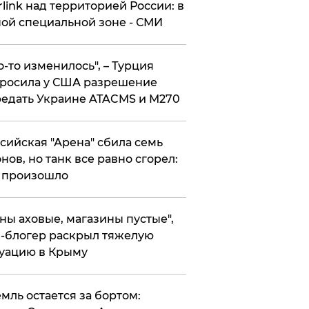
rlink над территорией России: в
ой специальной зоне - СМИ
то-то изменилось", – Турция
росила у США разрешение
едать Украине ATACMS и M270
ссийская "Арена" сбила семь
нов, но танк все равно сгорел:
 произошло
ены аховые, магазины пустые",
-блогер раскрыл тяжелую
уацию в Крыму
емль остается за бортом: