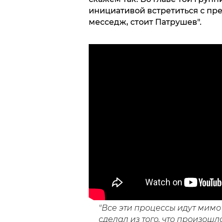
инициативой встретиться с пр
месседж, стоит Патрушев".
"Все эти процессы идут мимо
сделал из того, что произошл