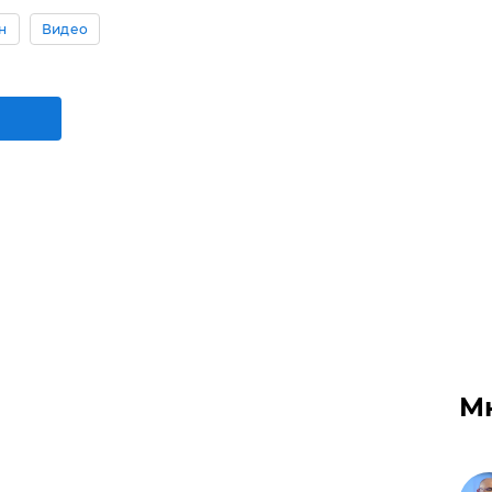
н
Видео
М