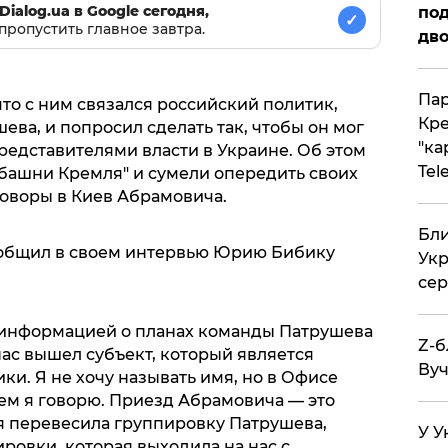
Dialog.ua в Google сегодня,
под
✓
пропустить главное завтра.
дво
Пар
что с ним связался российский политик,
Кре
ва, и попросил сделать так, чтобы он мог
"ка
едставителями власти в Украине. Об этом
Tel
"башни Кремля" и сумели опередить своих
говоры в Киев Абрамовича.
Бли
ообщил в своем интервью Юрию Бибику
Укр
сер
информацией о планах команды Патрушева
Z-б
 нас вышел субъект, который является
Вуч
и. Я не хочу называть имя, но в Офисе
ем я говорю. Приезд Абрамовича — это
ая перевесила группировку Патрушева,
У У
ировки, которая выходила на нас с