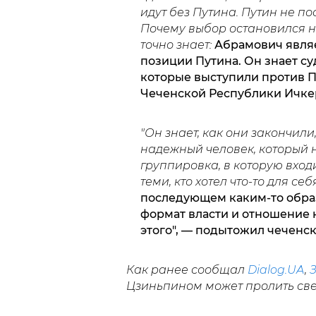
идут без Путина. Путин не по
Почему выбор остановился на
точно знает:
Абрамович являе
позиции Путина. Он знает су
которые выступили против Пу
Чеченской Республики Ичке
"Он знает, как они закончил
надежный человек, который н
группировка, в которую вход
теми, кто хотел что-то для с
последующем каким-то обра
формат власти и отношение к
этого", — подытожил чеченск
Как ранее сообщал
Dialog.UA
,
Цзиньпином может пролить свет