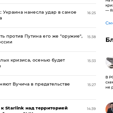
На 
кри
— Я
: Украина нанесла удар в самое
16:25
а
См
ь против Путина его же "оружие",
15:38
Б
оссии
лых кризиса, осенью будет
15:33
в
​В 
схе
няют Вучича в предательстве
15:27
не 
к Starlink над территорией
14:39