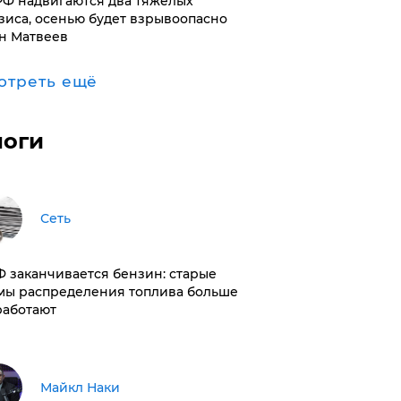
РФ надвигаются два тяжелых
зиса, осенью будет взрывоопасно
н Матвеев
отреть ещё
логи
Сеть
РФ заканчивается бензин: старые
мы распределения топлива больше
работают
Майкл Наки