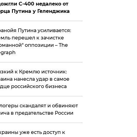
ожгли С-400 недалеко от
рца Путина у Геленджика
анойя Путина усиливается:
мль перешел к зачистке
рманной" оппозиции – The
egraph
зкий к Кремлю источник:
аина нанесла удар в самое
дце российского бизнеса
логеры скандалят и обвиняют
ича в предательстве России
краины уже есть доступ к