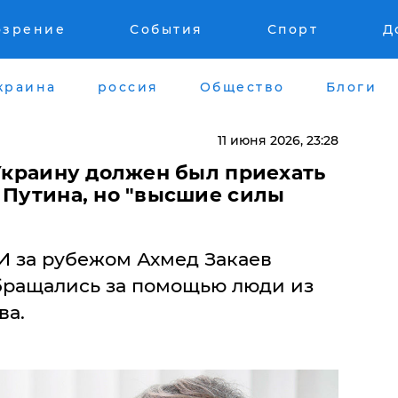
озрение
События
Спорт
Д
краина
россия
Общество
Блоги
11 июня 2026, 23:28
 Украину должен был приехать
 Путина, но "высшие силы
И за рубежом Ахмед Закаев
обращались за помощью люди из
ва.