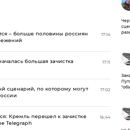
Чер
сце
раз
тся – больше половины россиян
17:14
ережений
началась большая зачистка
17:11
Зак
Пут
"об
й сценарий, по которому могут
17:02
России
ся: Кремль перешел к зачистке
16:44
e Telegraph