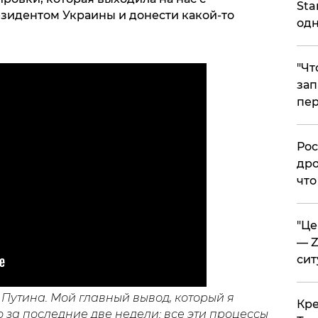
Sta
езидентом Украины и донести какой-то
одн
​"Ч
зап
пер
​Ро
дро
что
​"Ц
— Z
сит
 Путина. Мой главный вывод, который я
​Кр
о за последние две недели: все эти процессы