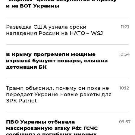
и на ВОТ Украины
Разведка США узнала сроки
11:21
нападения России на НАТО – WSJ
В Крыму прогремели мощные
10:54
взрывы: бушуют пожары, слышна
детонация БК
Трамп объяснил, почему он пока не
10:12
передает Украине новые ракеты для
ЗРК Patriot
ПВО Украины отбивала
09:57
массированную атаку РФ: ГСЧС
сообщила о погибших мирных