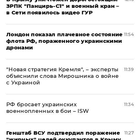
ЗРПК "Панцирь-С1" и военный кран –
в Сети появилось видео ГУР
Лондон показал плачевное состояние
11:54
флота РФ, пораженного украинскими
дронами
"Новая стратегия Кремля", – эксперты
11:39
объяснили слова Мирошника о войне
с Украиной
РФ бросает украинских
11:34
военнопленных в бои – ISW
Генштаб ВСУ подтвердил поражение
11:27
"жирных" целей оккупантов в Крыму