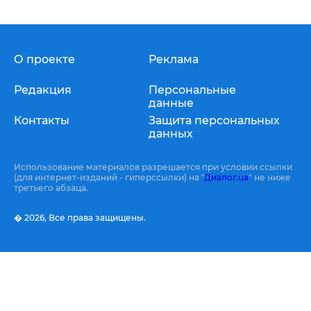
О проекте
Реклама
Редакция
Персональные
данные
Контакты
Защита персональных
данных
Использование материалов разрешается при условии ссылки
(для интернет-изданий - гиперссылки) на "
Диалог.ua
" не ниже
третьего абзаца.
� 2026,
Все права защищены.