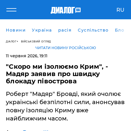
RU
Новини
Україна
расія
Суспільство
Блоги
ДІАЛОГ
ВІЙСЬКОВИЙ ОГЛЯД
ЧИТАТИ НОВИНУ РОСІЙСЬКОЮ
11 червня 2026, 19:11
​"Скоро ми ізолюємо Крим", -
Мадяр заявив про швидку
блокаду півострова
Роберт "Мадяр" Бровді, який очолює
українські безпілотні сили, анонсував
повну ізоляцію Криму вже
найближчим часом.