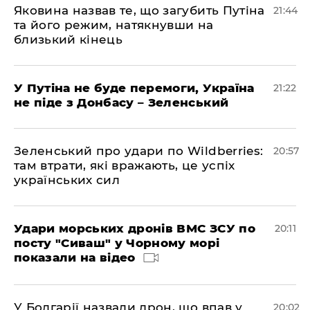
Яковина назвав те, що загубить Путіна
21:44
та його режим, натякнувши на
близький кінець
У Путіна не буде перемоги, Україна
21:22
не піде з Донбасу – Зеленський
Зеленський про удари по Wildberries:
20:57
там втрати, які вражають, це успіх
українських сил
Удари морських дронів ВМС ЗСУ по
20:11
посту "Сиваш" у Чорному морі
показали на відео
У Болгарії назвали дрон, що впав у
20:02