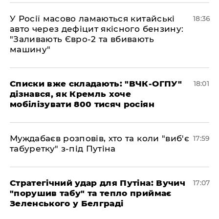
У Росії масово ламаються китайські
18:36
авто через дефіцит якісного бензину:
"Заливають Євро-2 та вбивають
машину"
Списки вже складають: "ВЧК-ОГПУ"
18:01
дізнався, як Кремль хоче
мобілізувати 800 тисяч росіян
Муждабаєв розповів, хто та коли "виб'є
17:59
табуретку" з-під Путіна
Стратегічний удар для Путіна: Вучич
17:07
"порушив табу" та тепло приймає
Зеленського у Белграді