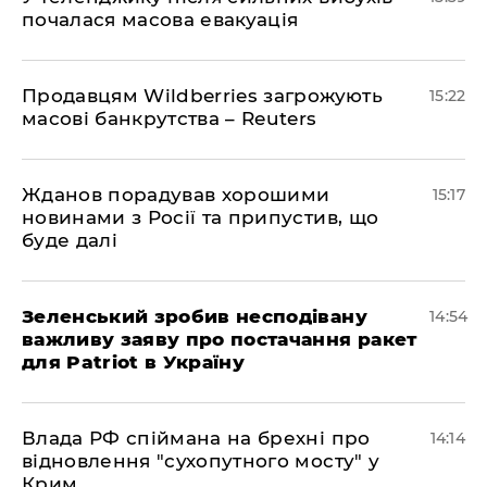
почалася масова евакуація
Продавцям Wildberries загрожують
15:22
масові банкрутства – Reuters
Жданов порадував хорошими
15:17
новинами з Росії та припустив, що
буде далі
Зеленський зробив несподівану
14:54
важливу заяву про постачання ракет
для Patriot в Україну
Влада РФ спіймана на брехні про
14:14
відновлення "сухопутного мосту" у
Крим