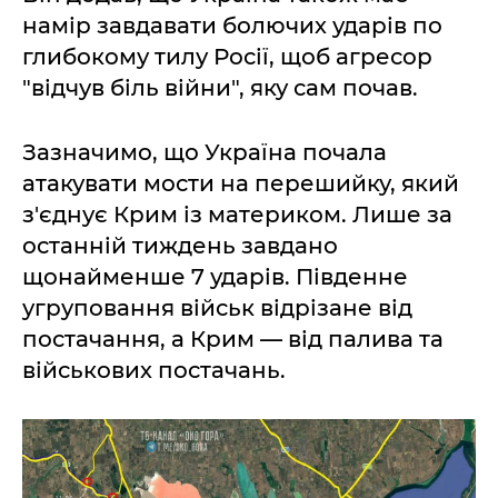
намір завдавати болючих ударів по
глибокому тилу Росії, щоб агресор
"відчув біль війни", яку сам почав.
Зазначимо, що Україна почала
атакувати мости на перешийку, який
з'єднує Крим із материком. Лише за
останній тиждень завдано
щонайменше 7 ударів. Південне
угруповання військ відрізане від
постачання, а Крим — від палива та
військових постачань.