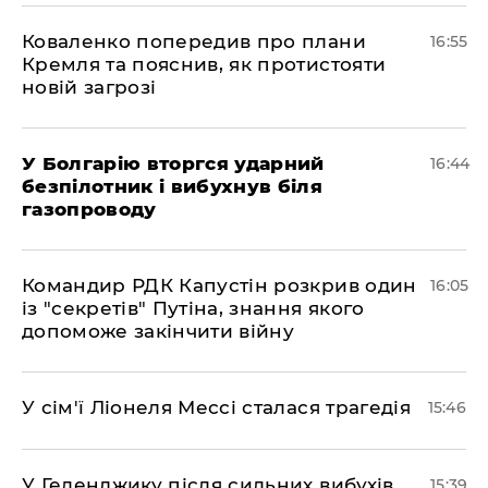
Коваленко попередив про плани
16:55
Кремля та пояснив, як протистояти
новій загрозі
У Болгарію вторгся ударний
16:44
безпілотник і вибухнув біля
газопроводу
Командир РДК Капустін розкрив один
16:05
із "секретів" Путіна, знання якого
допоможе закінчити війну
У сім'ї Ліонеля Мессі сталася трагедія
15:46
У Геленджику після сильних вибухів
15:39