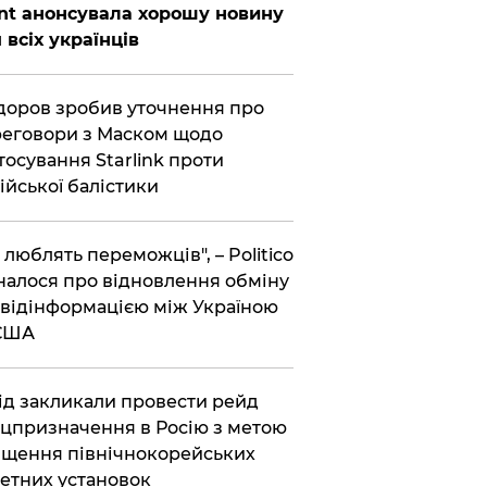
nt анонсувала хорошу новину
 всіх українців
оров зробив уточнення про
еговори з Маском щодо
тосування Starlink проти
ійської балістики
і люблять переможців", – Politico
налося про відновлення обміну
відінформацією між Україною
 США
хід закликали провести рейд
цпризначення в Росію з метою
щення північнокорейських
етних установок