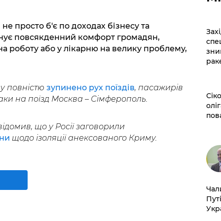
 не просто б'є по доходах бізнесу та
​За
йнує повсякденний комфорт громадян,
спе
а роботу або у лікарню на велику проблему,
зни
рак
у повністю
зупинено рух поїздів
, пасажирів
​Сі
аки на поїзд Москва – Сімферополь.
оліг
пов
ідомив, що у Росії заговорили
їни
щодо ізоляції анексованого Криму.
​Ча
Пут
Укр