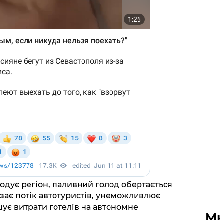
годує регіон, паливний голод обертається
ізає потік автотуристів, унеможливлює
шує витрати готелів на автономне
М