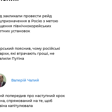
хід закликали провести рейд
цпризначення в Росію з метою
щення північнокорейських
етних установок
корський пояснив, чому російські
архи, які втрачають гроші, не
алили Путіна
Валерій Чалий
лий попередив про наступний крок
іна, спрямований на те, щоб
аїна капітулювала