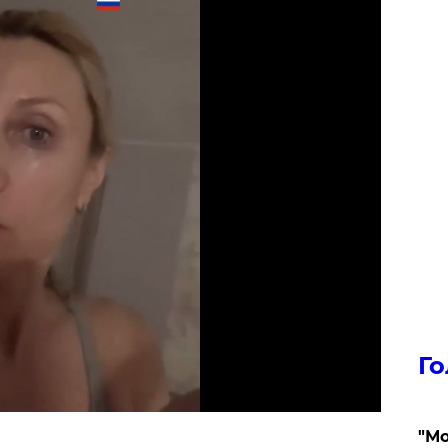
Го
"Мо