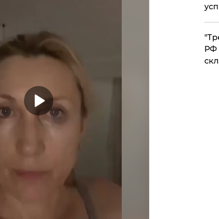
усп
​"Т
РФ 
скл