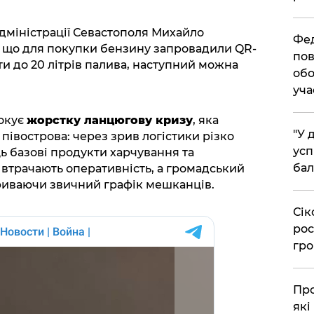
 адміністрації Севастополя Михайло
​Фе
 що для покупки бензину запровадили QR-
пов
и до 20 літрів палива, наступний можна
обо
уча
окує
жорстку ланцюгову кризу
, яка
​"У
півострова: через зрив логістики різко
усп
ь базові продукти харчування та
бал
втрачають оперативність, а громадський
риваючи звичний графік мешканців.
​Сі
рос
гро
​Пр
які