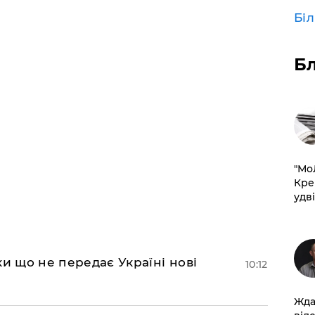
Бі
Б
​"М
Кре
удві
ки що не передає Україні нові
10:12
Жда