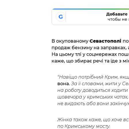
Добавьте 
G
чтобы не 
В окупованому
Севастополі
по
продаж бензину на заправках, 
На цьому тлі у соцмережах пош
каже, що збирає речі та їде з мі
"Навіщо потрібний Крим, якщ
вона.
За її словами, жити у С
на роботу доводиться ходити
щовечора у кримських чатах, 
не видають або вони закінчую
Жінка також каже, що хоче в
по Кримському мосту.