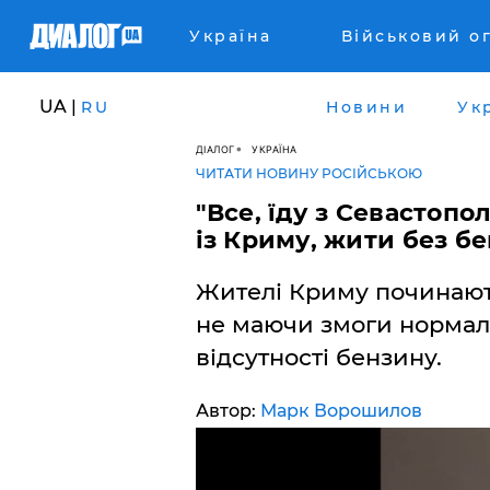
Україна
Військовий о
UA |
RU
Новини
Ук
ДІАЛОГ
УКРАЇНА
ЧИТАТИ НОВИНУ РОСІЙСЬКОЮ
"Все, їду з Севастопо
із Криму, жити без б
Жителі Криму починают
не маючи змоги нормал
відсутності бензину.
Автор:
Марк Ворошилов