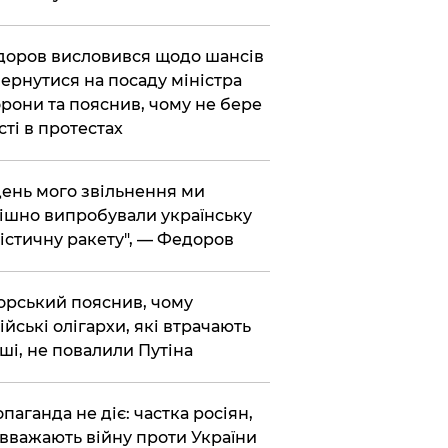
доров висловився щодо шансів
ернутися на посаду міністра
рони та пояснив, чому не бере
сті в протестах
 день мого звільнення ми
ішно випробували українську
істичну ракету", — Федоров
корський пояснив, чому
ійські олігархи, які втрачають
ші, не повалили Путіна
опаганда не діє: частка росіян,
 вважають війну проти України