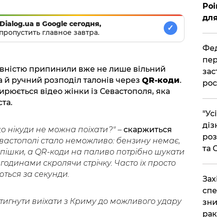
Poi
для
Dialog.ua в Google сегодня,
✓
пропустить главное завтра.
Фед
пер
вністю припинили вже не лише вільний
зас
а й ручний розподіл талонів через
QR-коди
.
рос
ирюється відео жінки із Севастополя, яка
ста.
"Ус
діз
о нікуди не можна поїхати?" –
скаржиться
роз
евастополі стало неможливо: бензину немає,
та
 пішки, а QR-коди на паливо потрібно шукати
годинами скролячи стрічку. Часто їх просто
ться за секунди.
​За
спе
стигнути виїхати з Криму до можливого удару
зни
рак