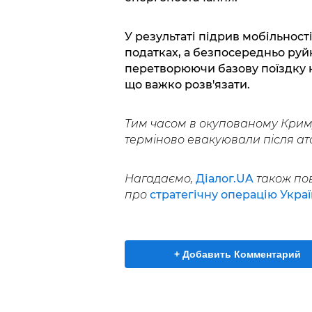
У результаті підрив мобільності
податках, а безпосередньо ру
перетворюючи базову поїздку н
що важко розв'язати.
Тим часом в окупованому Крим
терміново евакуювали після ат
Нагадаємо,
Діалог.UA
також пов
про
стратегічну операцію Укра
+ Добавить Комментарий