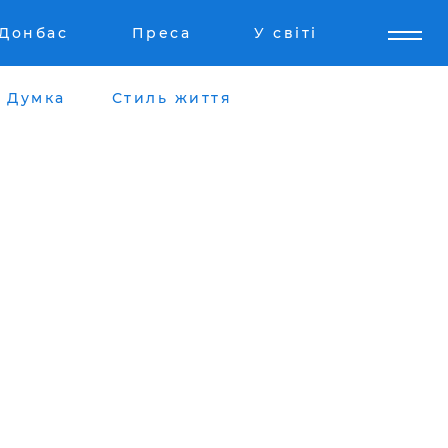
Донбас
Преса
У світі
Думка
Стиль життя