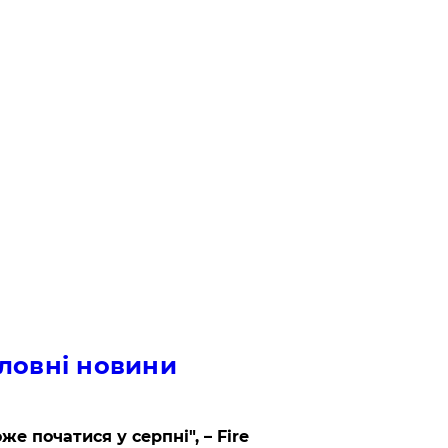
ловні новини
же початися у серпні", – Fire