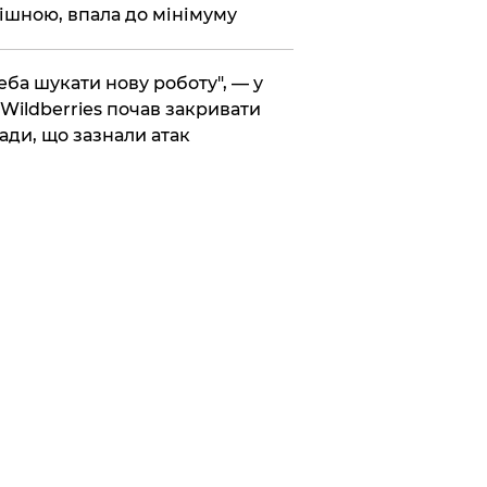
ішною, впала до мінімуму
реба шукати нову роботу", — у
Wildberries почав закривати
ади, що зазнали атак