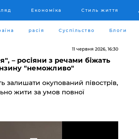
гляд
Економіка
Стиль життя
раїна
расія
Суспільство
Блоги
11 червня 2026, 16:30
ля", – росіяни з речами біжать
ензину "неможливо"
ь залишати окупований півострів,
ьно жити за умов повної