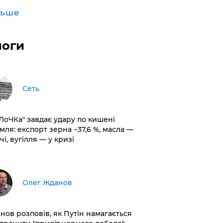
льше
логи
Сеть
оЛоЧКа" завдає удару по кишені
мля: експорт зерна −37,6 %, масла —
чі, вугілля — у кризі
Олег Жданов
нов розповів, як Путін намагається