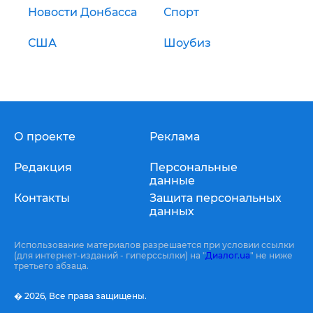
Новости Донбасса
Спорт
США
Шоубиз
О проекте
Реклама
Редакция
Персональные
данные
Контакты
Защита персональных
данных
Использование материалов разрешается при условии ссылки
(для интернет-изданий - гиперссылки) на "
Диалог.ua
" не ниже
третьего абзаца.
� 2026,
Все права защищены.