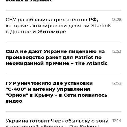
СБУ разоблачила трех агентов РФ,
13:28
которые активировали десятки Starlink
в Днепре и Житомире
США не дают Украине лицензию на
12:53
производство ракет для Patriot по
неожиданной причине – The Atlantic
ГУР уничтожило две установки
12:52
"С‑400" и антенну управления
"Орион" в Крыму – в Сети появилось
видео
Украина готовит Чернобыльскую зону
12:14
к повторной обороне – Der Spiegel