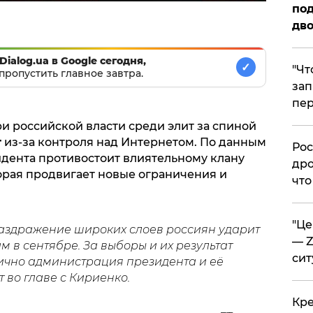
под
дво
Dialog.ua в Google сегодня,
✓
​"Ч
пропустить главное завтра.
зап
пер
три российской власти среди элит за спиной
т
из-за контроля над Интернетом. По данным
​Ро
дента противостоит влиятельному клану
дро
орая продвигает новые ограничения и
что
​"Ц
раздражение широких слоев россиян ударит
— Z
 в сентябре. За выборы и их результат
сит
ично администрация президента и её
 во главе с Кириенко.
​Кр