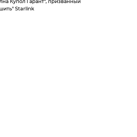
лна Купол Гарант", призванный
шить" Starlink