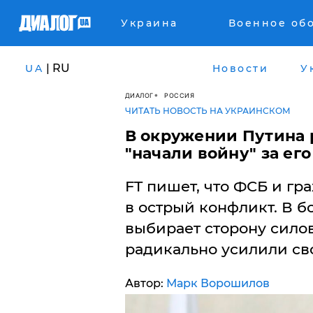
Украина
Военное об
| RU
UA
Новости
У
ДИАЛОГ
РОССИЯ
ЧИТАТЬ НОВОСТЬ НА УКРАИНСКОМ
В окружении Путина 
"начали войну" за его
FT пишет, что ФСБ и гр
в острый конфликт. В б
выбирает сторону сило
радикально усилили св
Автор:
Марк Ворошилов