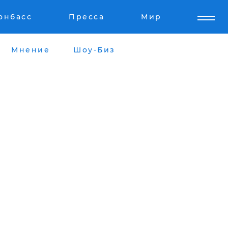
онбасс
Пресса
Мир
Мнение
Шоу-Биз