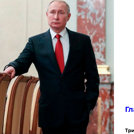
Гл
Три