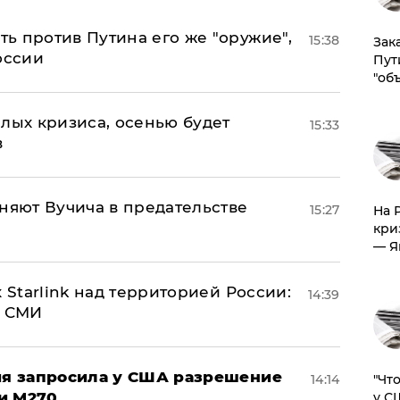
ь против Путина его же "оружие",
15:38
Зак
оссии
Пут
"об
лых кризиса, осенью будет
15:33
в
няют Вучича в предательстве
15:27
На 
кри
— Я
 Starlink над территорией России:
14:39
- СМИ
ция запросила у США разрешение
​"Ч
14:14
и M270
у С