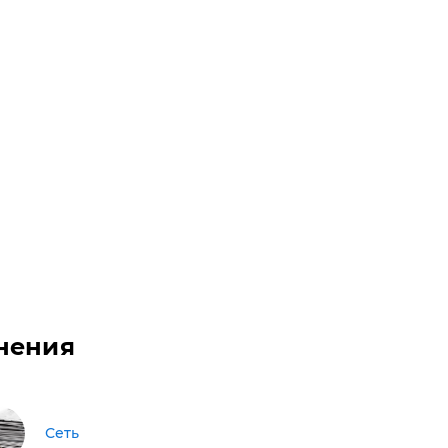
нения
Сеть