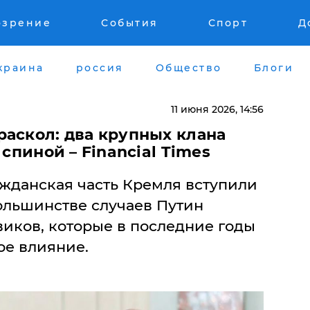
озрение
События
Спорт
Д
краина
россия
Общество
Блоги
11 июня 2026, 14:56
раскол: два крупных клана
 спиной – Financial Times
ажданская часть Кремля вступили
ольшинстве случаев Путин
виков, которые в последние годы
ое влияние.