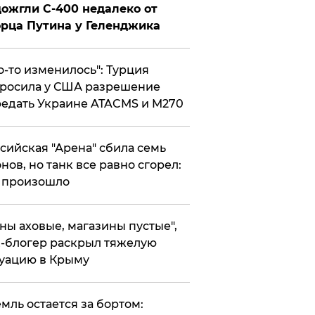
ожгли С-400 недалеко от
рца Путина у Геленджика
то-то изменилось": Турция
росила у США разрешение
едать Украине ATACMS и M270
ссийская "Арена" сбила семь
нов, но танк все равно сгорел:
 произошло
ены аховые, магазины пустые",
-блогер раскрыл тяжелую
уацию в Крыму
емль остается за бортом: