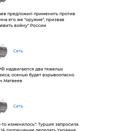
аев предложил применить против
ина его же "оружие", призвав
ъявить войну" России
Сеть
РФ надвигаются два тяжелых
зиса, осенью будет взрывоопасно
н Матвеев
Сеть
то-то изменилось": Турция запросила
ША разрешение передать Украине