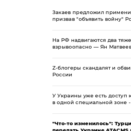
Закаев предложил применит
призвав "объявить войну" Р
На РФ надвигаются два тяже
взрывоопасно — Ян Матвее
Z-блогеры скандалят и обви
России
У Украины уже есть доступ к
в одной специальной зоне 
​"Что-то изменилось": Тур
передать Украине ATACMS 