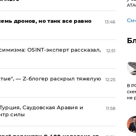
ATA
См
семь дронов, но танк все равно
13:46
Б
симизма: OSINT-эксперт рассказал,
12:51
стые", — Z-блогер раскрыл тяжелую
12:25
​В 
схе
не 
 Турция, Саудовская Аравия и
11:58
нтр силы