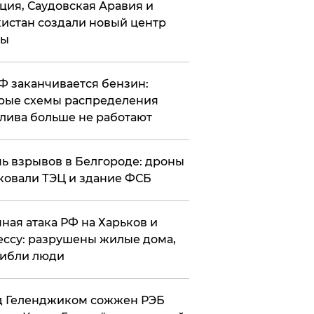
ция, Саудовская Аравия и
истан создали новый центр
лы
РФ заканчивается бензин:
рые схемы распределения
лива больше не работают
чь взрывов в Белгороде: дроны
ковали ТЭЦ и здание ФСБ
чная атака РФ на Харьков и
ссу: разрушены жилые дома,
ибли люди
д Геленджиком сожжен РЭБ