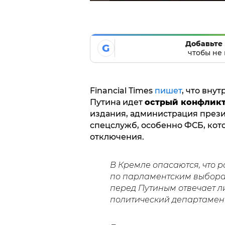
Добавьте 
G
чтобы не 
Financial Times
пишет
, что вну
Путина идет
острый конфлик
издания, администрация прези
спецслужб, особенно ФСБ, кот
отключения.
В Кремле опасаются, что 
по парламентским выборам
перед Путиным отвечает л
политический департамент