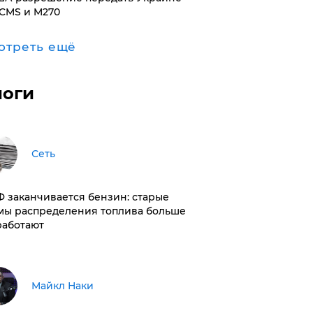
CMS и M270
отреть ещё
логи
Сеть
РФ заканчивается бензин: старые
мы распределения топлива больше
работают
Майкл Наки