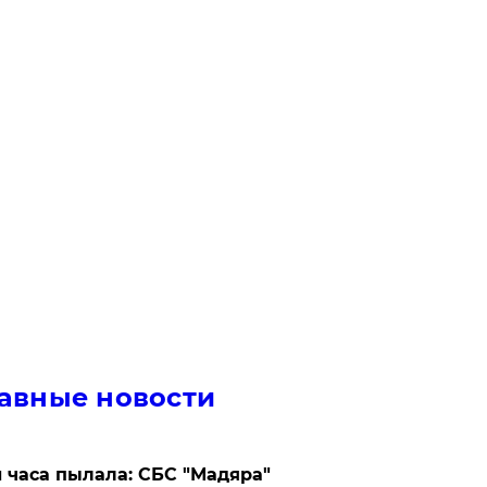
авные новости
 часа пылала: СБС "Мадяра"