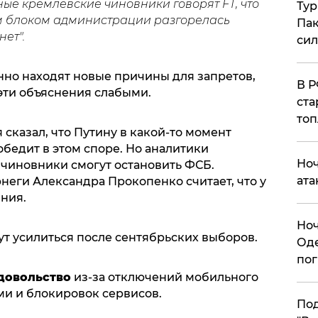
е кремлевские чиновники говорят FT, что
Тур
 блоком администрации разгорелась
Пак
нет".
си
нно находят новые причины для запретов,
​В 
эти объяснения слабыми.
ста
топ
сказал, что Путину в какой-то момент
победит в этом споре. Но аналитики
​Но
 чиновники смогут остановить ФСБ.
ата
неги Александра Прокопенко считает, что у
ния.
​Но
ут усилиться после сентябрьских выборов.
Оде
пог
довольство
из-за отключений мобильного
ми и блокировок сервисов.
По