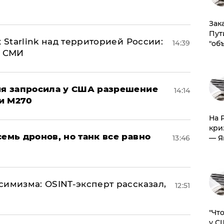
Зак
Пут
 Starlink над территорией России:
14:39
"об
- СМИ
ция запросила у США разрешение
14:14
и M270
На 
кри
семь дронов, но танк все равно
13:46
— Я
симизма: OSINT-эксперт рассказал,
12:51
​"Ч
у С