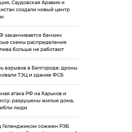
ция, Саудовская Аравия и
истан создали новый центр
лы
РФ заканчивается бензин:
рые схемы распределения
лива больше не работают
чь взрывов в Белгороде: дроны
ковали ТЭЦ и здание ФСБ
чная атака РФ на Харьков и
ссу: разрушены жилые дома,
ибли люди
д Геленджиком сожжен РЭБ