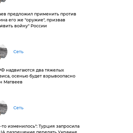
аев предложил применить против
ина его же "оружие", призвав
ъявить войну" России
Сеть
РФ надвигаются два тяжелых
зиса, осенью будет взрывоопасно
н Матвеев
Сеть
то-то изменилось": Турция запросила
ША разрешение передать Украине