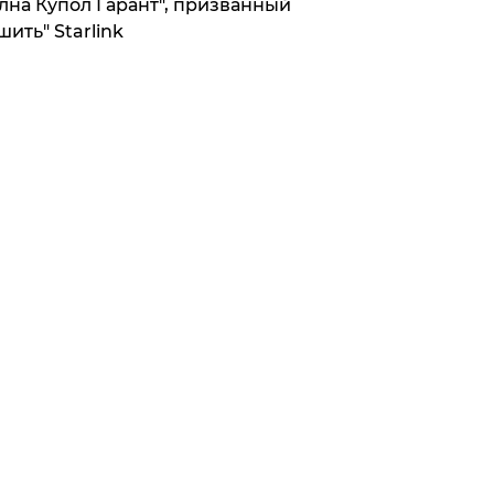
лна Купол Гарант", призванный
шить" Starlink