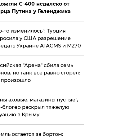
ожгли С-400 недалеко от
рца Путина у Геленджика
то-то изменилось": Турция
росила у США разрешение
едать Украине ATACMS и M270
ссийская "Арена" сбила семь
нов, но танк все равно сгорел:
 произошло
ены аховые, магазины пустые",
-блогер раскрыл тяжелую
уацию в Крыму
емль остается за бортом: