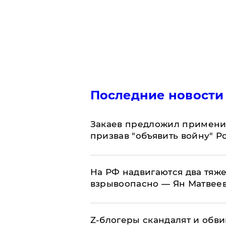
Последние новости
Закаев предложил применит
призвав "объявить войну" Р
На РФ надвигаются два тяже
взрывоопасно — Ян Матвее
Z-блогеры скандалят и обви