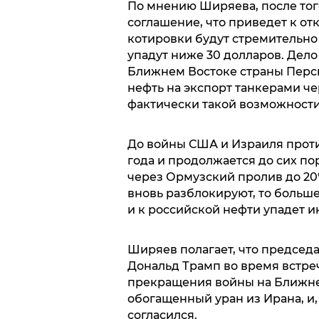
По мнению Ширяева, после тог
соглашение, что приведет к о
котировки будут стремительно 
упадут ниже 30 долларов. Дело
Ближнем Востоке страны Перси
нефть на экспорт танкерами че
фактически такой возможности
До войны США и Израиля против
года и продолжается до сих по
через Ормузский пролив до 20
вновь разблокируют, то больш
и к российской нефти упадет и
Ширяев полагает, что председ
Дональд Трамп во время встре
прекращения войны на Ближнем
обогащенный уран из Ирана, и, 
согласился.