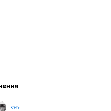
нения
Сеть