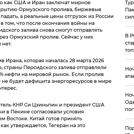
о как США и Иран заключат мирное
Тур
ткрытию Ормузского пролива, биржевые
Пак
падать, а реальные цены отгрузок из России
си
 в том, что после окончания войны на
дского залива снова смогут отправлять
​В 
рез Ормузский пролив. Сейчас у них
ста
 нет.
топ
 Ирана, которая началась 28 марта 2026
р, страны Персидского залива отправляли
​Но
% нефти на мировой рынок. Если пролив
ата
е не будет дефицита энергоресурсов в мире
нтерес.
​Но
Оде
атель КНР Си Цзиньпин и президент США
пог
чи в Пекине согласовали условия
 Востоке. Китай готов принять
как утверждается, Тегеран на это
По