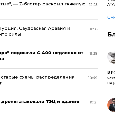
стые", — Z-блогер раскрыл тяжелую
ATA
12:25
См
 Турция, Саудовская Аравия и
11:58
Б
нтр силы
яра" подожгли С-400 недалеко от
11:39
ка
​В 
н: старые схемы распределения
схе
10:49
т
не 
: дроны атаковали ТЭЦ и здание
10:21