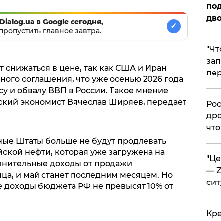
под
дво
Dialog.ua в Google сегодня,
✓
пропустить главное завтра.
​"Ч
зап
 снижаться в цене, так как США и Иран
пер
ного соглашения, что уже осенью 2026 года
у и обвалу ВВП в России. Такое мнение
ский экономист Вячеслав Ширяев, передает
​Ро
дро
что
нные Штаты больше не будут продлевать
ской нефти, которая уже загружена на
​"Ц
лнительные доходы от продажи
— Z
ца, и май станет последним месяцем. Но
сит
 доходы бюджета РФ не превысят 10% от
​Кр