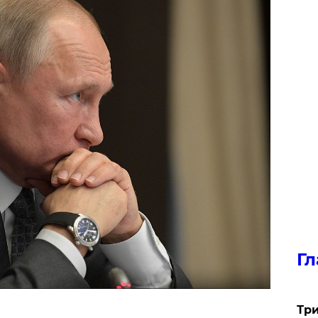
Гл
Три