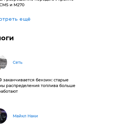
CMS и M270
отреть ещё
логи
Сеть
РФ заканчивается бензин: старые
мы распределения топлива больше
работают
Майкл Наки