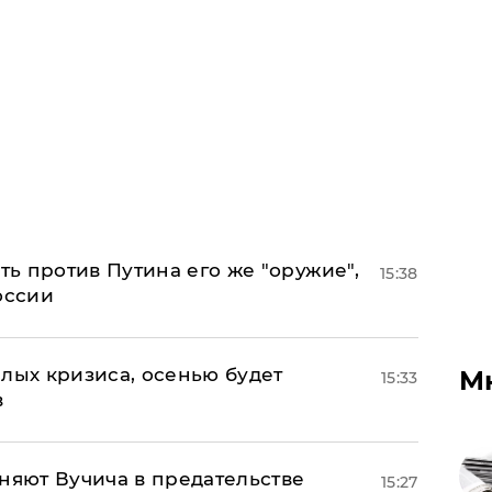
ь против Путина его же "оружие",
15:38
оссии
лых кризиса, осенью будет
М
15:33
в
няют Вучича в предательстве
15:27