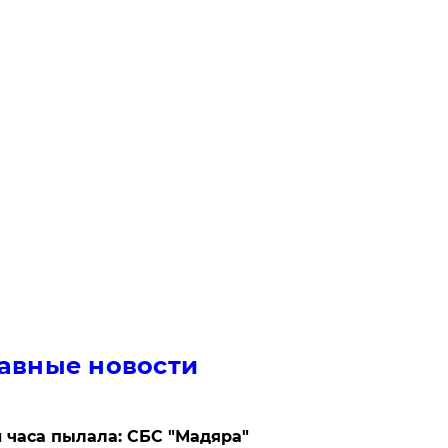
авные новости
 часа пылала: СБС "Мадяра"