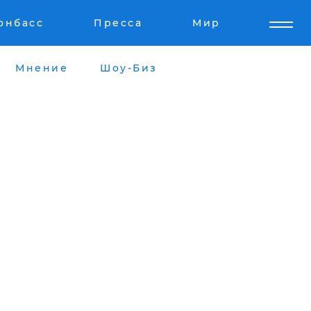
онбасс
Пресса
Мир
Мнение
Шоу-Биз