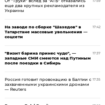
От "Трухи" вслед за "АТБ" отказались
17:59
еще два крупных рекламодателя из
Украины
На заводе по сборке "Шахедов" в
17:42
Татарстане массовые увольнения —
соцсети
"Визит барина принес чудо", —
17:37
западные СМИ смеются над Путиным
после поездки в Сибирь
​Россия готовит провокацию в Балтии с
17:35
захваченными украинскими дронами
— Reuters