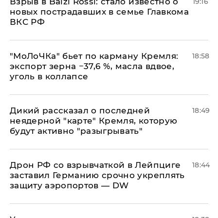
Взрыв в Balzi Rossi: стало известно о
19:16
новых пострадавших в семье Главкома
ВКС РФ
​"МоЛоЧКа" бьет по карману Кремля:
18:58
экспорт зерна −37,6 %, масла вдвое,
уголь в коллапсе
Дикий рассказал о последней
18:49
неядерной "карте" Кремля, которую
будут активно "разыгрывать"
​Дрон РФ со взрывчаткой в Лейпциге
18:44
заставил Германию срочно укреплять
защиту аэропортов — DW