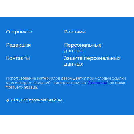
О проекте
Реклама
Редакция
Персональные
данные
Контакты
Защита персональных
данных
Использование материалов разрешается при условии ссылки
(для интернет-изданий - гиперссылки) на "
Диалог.ua
" не ниже
третьего абзаца.
� 2026,
Все права защищены.