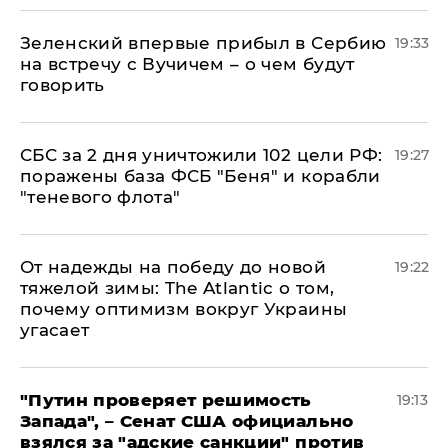
Зеленский впервые прибыл в Сербию
19:33
на встречу с Вучичем – о чем будут
говорить
СБС за 2 дня уничтожили 102 цели РФ:
19:27
поражены база ФСБ "Беня" и корабли
"теневого флота"
От надежды на победу до новой
19:22
тяжелой зимы: The Atlantic о том,
почему оптимизм вокруг Украины
угасает
"Путин проверяет решимость
19:13
Запада", – Сенат США официально
взялся за "адские санкции" против