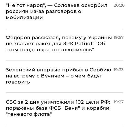
​"Не тот народ", — Соловьев оскорбил
20:28
россиян из-за разговоров о
мобилизации
Федоров рассказал, почему у Украины
19:57
не хватает ракет для ЗРК Patriot: "Об
этом неоднократно говорилось"
Зеленский впервые прибыл в Сербию
19:33
на встречу с Вучичем – о чем будут
говорить
СБС за 2 дня уничтожили 102 цели РФ:
19:27
поражены база ФСБ "Беня" и корабли
"теневого флота"