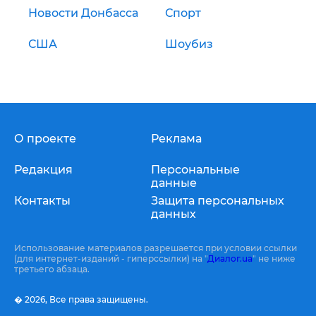
Новости Донбасса
Спорт
США
Шоубиз
О проекте
Реклама
Редакция
Персональные
данные
Контакты
Защита персональных
данных
Использование материалов разрешается при условии ссылки
(для интернет-изданий - гиперссылки) на "
Диалог.ua
" не ниже
третьего абзаца.
� 2026,
Все права защищены.