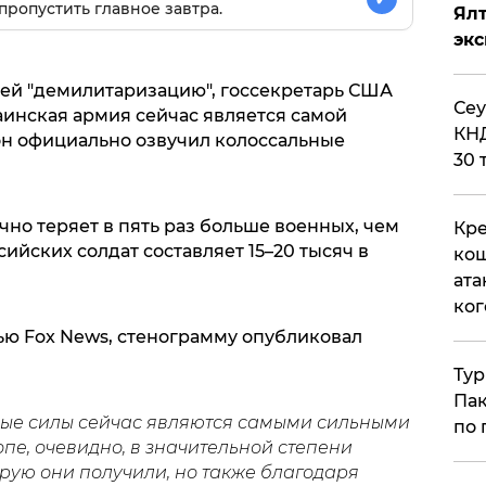
пропустить главное завтра.
Ял
эк
ей "демилитаризацию", госсекретарь США
​Се
аинская армия сейчас является самой
КНД
 он официально озвучил колоссальные
30 
чно теряет в пять раз больше военных, чем
Кре
ийских солдат составляет 15–20 тысяч в
кош
ата
ког
ью Fox News, стенограмму опубликовал
Тур
Пак
ые силы сейчас являются самыми сильными
по 
пе, очевидно, в значительной степени
рую они получили, но также благодаря