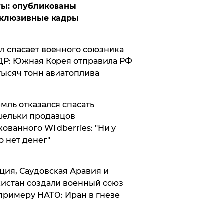
ты: опубликованы
склюзивные кадры
ул спасает военного союзника
Р: Южная Корея отправила РФ
тысяч тонн авиатоплива
мль отказался спасать
ельки продавцов
кованного Wildberries: "Ни у
о нет денег"
ция, Саудовская Аравия и
истан создали военный союз
примеру НАТО: Иран в гневе