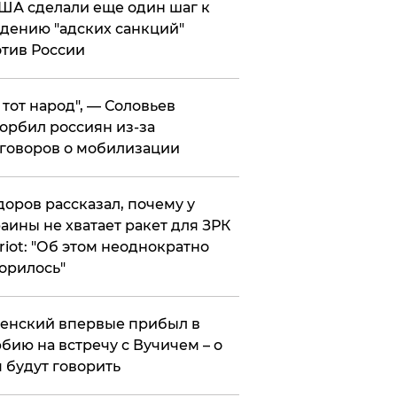
ША сделали еще один шаг к
дению "адских санкций"
тив России
е тот народ", — Соловьев
орбил россиян из-за
говоров о мобилизации
оров рассказал, почему у
аины не хватает ракет для ЗРК
riot: "Об этом неоднократно
орилось"
енский впервые прибыл в
бию на встречу с Вучичем – о
 будут говорить