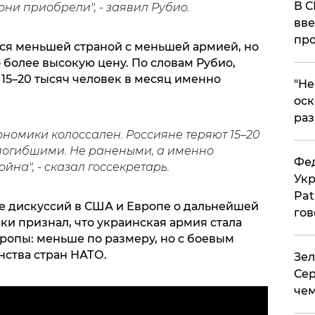
В С
они приобрели", - заявил Рубио.
вве
про
тся меньшей страной с меньшей армией, но
о более высокую цену. По словам Рубио,
15–20 тысяч человек в месяц именно
​"Н
оск
раз
ономики колоссален. Россияне теряют 15–20
погибшими. Не ранеными, а именно
Фед
йна", - сказал госсекретарь.
Укр
Pat
е дискуссий в США и Европе о дальнейшей
гов
и признал, что украинская армия стала
опы: меньше по размеру, но с боевым
нства стран НАТО.
Зел
Сер
чем