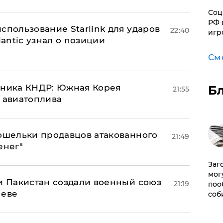
Соц
РФ 
спользование Starlink для ударов
22:40
игр
lantic узнал о позиции
См
юзника КНДР: Южная Корея
Б
21:55
н авиатоплива
кошельки продавцов атакованного
21:49
енег"
Заг
мог
 и Пакистан создали военный союз
21:19
поо
неве
соб