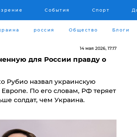
озрение
События
Спорт
Д
краина
россия
Общество
Блоги
14 мая 2026, 17:17
ненную для России правду о
о Рубио назвал украинскую
вропе. По его словам, РФ теряет
ьше солдат, чем Украина.