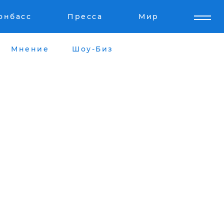
онбасс
Пресса
Мир
Мнение
Шоу-Биз