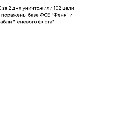
 за 2 дня уничтожили 102 цели
 поражены база ФСБ "Феня" и
абли "теневого флота"