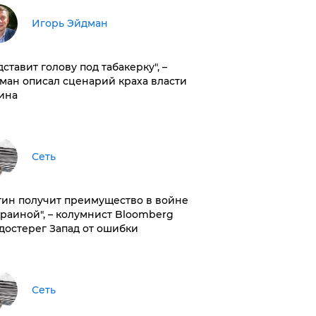
Игорь Эйдман
дставит голову под табакерку", –
ман описал сценарий краха власти
ина
Сеть
тин получит преимущество в войне
краиной", – колумнист Bloomberg
достерег Запад от ошибки
Сеть