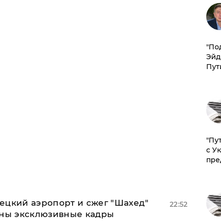
​"По
Эйд
Пут
"Пу
с У
пре
ецкий аэропорт и сжег "Шахед"
22:52
аны эксклюзивные кадры