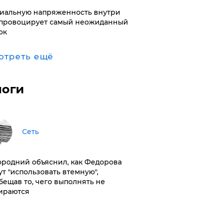
иальную напряженность внутри
провоцирует самый неожиданный
ок
отреть ещё
логи
Сеть
ородний объяснил, как Федорова
ут "использовать втемную",
бещав то, чего выполнять не
ираются