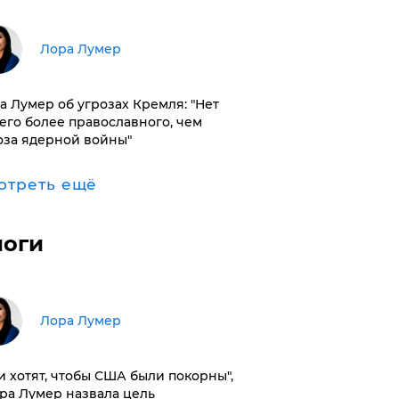
​Лора Лумер
а Лумер об угрозах Кремля: "Нет
его более православного, чем
оза ядерной войны"
отреть ещё
логи
​Лора Лумер
и хотят, чтобы США были покорны",
ора Лумер назвала цель