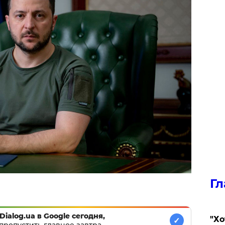
Гл
Dialog.ua в Google сегодня,
​"Х
✓