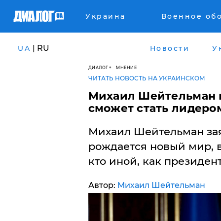
Украина
Военное об
| RU
UA
Новости
У
ДИАЛОГ
МНЕНИЕ
ЧИТАТЬ НОВОСТЬ НА УКРАИНСКОМ
Михаил Шейтельман н
сможет стать лидеро
Михаил Шейтельман зая
рождается новый мир, в
кто иной, как президе
Автор:
Михаил Шейтельман