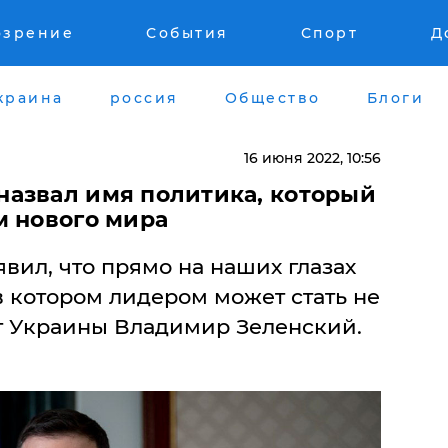
озрение
События
Спорт
Д
краина
россия
Общество
Блоги
16 июня 2022, 10:56
азвал имя политика, который
м нового мира
вил, что прямо на наших глазах
 котором лидером может стать не
нт Украины Владимир Зеленский.