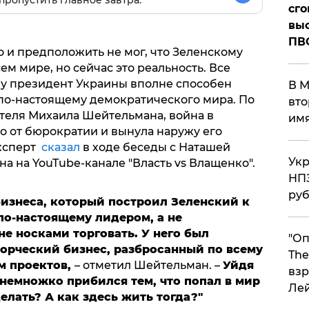
пропустить главное завтра.
сго
выс
ПВ
 и предположить не мог, что Зеленскому
ем мире, но сейчас это реальность. Все
му президент Украины вполне способен
В М
 по-настоящему демократического мира. По
вто
теля Михаила Шейтельмана, война в
им
о от бюрократии и вынула наружу его
эксперт
сказал
в ходе беседы с Наташей
Укр
а на YouTube-канале "Власть vs Влащенко".
НПЗ
ру
бизнеса, который построил Зеленский к
по-настоящему лидером, а не
не носками торговать. У него был
"Оп
орческий бизнес, разбросанный по всему
The
м проектов,
– отметил Шейтельман. –
Уйдя
взр
, немножко прибился тем, что попал в мир
Ле
лать? А как здесь жить тогда?"