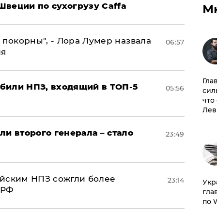
Швеции по сухогрузу Caffa
М
 покорны", - Лора Лумер назвала
06:57
ля
Гла
били НПЗ, входящий в ТОП-5
05:56
сил
что
Лев
ли второго генерала – стало
23:49
ийским НПЗ сожгли более
23:14
​Ук
 РФ
гла
по 