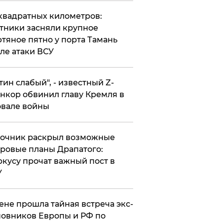
квадратных километров:
тники засняли крупное
тяное пятно у порта Тамань
ле атаки ВСУ
утин слабый", - известный Z-
нкор обвинил главу Кремля в
вале войны
точник раскрыл возможные
ровые планы Драпатого:
кусу прочат важный пост в
У
ене прошла тайная встреча экс-
овников Европы и РФ по