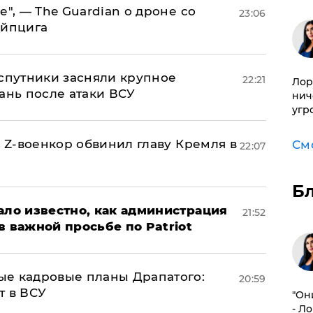
е", — The Guardian о дроне со
23:06
ейпцига
 спутники засняли крупное
22:21
Лор
ань после атаки ВСУ
нич
угр
й Z-военкор обвинил главу Кремля в
См
22:07
Б
ало известно, как администрация
21:52
в важной просьбе по Patriot
ые кадровые планы Драпатого:
20:59
т в ВСУ
"Он
- Л