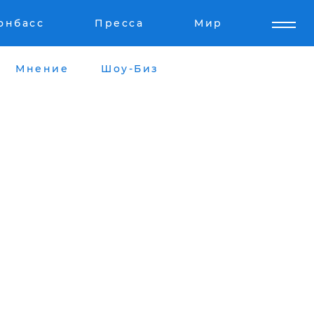
онбасс
Пресса
Мир
Мнение
Шоу-Биз