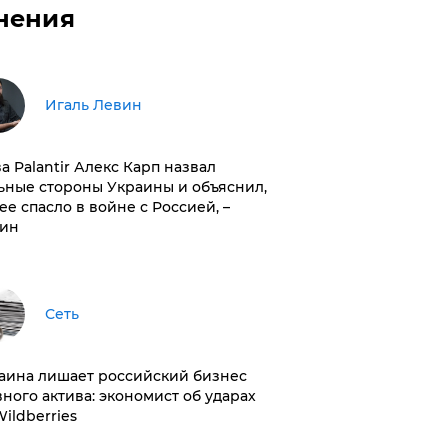
нения
Игаль Левин
ва Palantir Алекс Карп назвал
ьные стороны Украины и объяснил,
 ее спасло в войне с Россией, –
ин
Сеть
раина лишает российский бизнес
вного актива: экономист об ударах
Wildberries