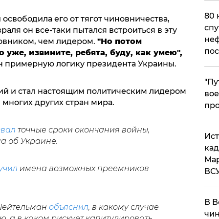
80 
и освободила его от тягот чиновничества,
спу
враля он все-таки пытался встроиться в эту
неф
новником, чем лидером.
"Но потом
пос
о уже, извините, ребята, буду, как умею",
н примерную логику президента Украины.
​"П
ий и стал настоящим политическим лидером
вое
 многих других стран мира.
про
звал
точные сроки окончания войны,
​Ис
а об Украине.
кад
Мар
учил
имена возможных преемников
ВС
В В
Шейтельман
объяснил
, в какому случае
чин
, а в каком рискует капитулировать.