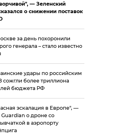
ворчивой", — Зеленский
казался о снижении поставок
О
оскве за день похоронили
рого генерала – стало известно
я
аинские удары по российским
 сожгли более триллиона
блей бюджета РФ
асная эскалация в Европе", —
 Guardian о дроне со
ывчаткой в аэропорту
йпцига