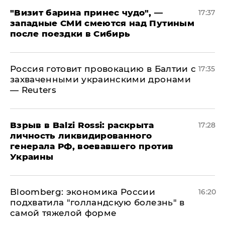
"Визит барина принес чудо", —
17:37
западные СМИ смеются над Путиным
после поездки в Сибирь
​Россия готовит провокацию в Балтии с
17:35
захваченными украинскими дронами
— Reuters
​Взрыв в Balzi Rossi: раскрыта
17:28
личность ликвидированного
генерала РФ, воевавшего против
Украины
Bloomberg: экономика России
16:20
подхватила "голландскую болезнь" в
самой тяжелой форме