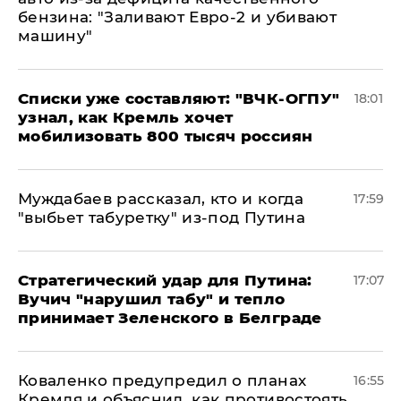
бензина: "Заливают Евро-2 и убивают
машину"
Списки уже составляют: "ВЧК-ОГПУ"
18:01
узнал, как Кремль хочет
мобилизовать 800 тысяч россиян
Муждабаев рассказал, кто и когда
17:59
"выбьет табуретку" из-под Путина
Стратегический удар для Путина:
17:07
Вучич "нарушил табу" и тепло
принимает Зеленского в Белграде
Коваленко предупредил о планах
16:55
Кремля и объяснил, как противостоять