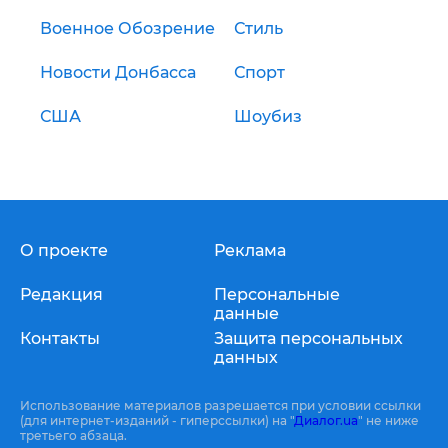
Военное Обозрение
Стиль
Новости Донбасса
Спорт
США
Шоубиз
О проекте
Реклама
Редакция
Персональные
данные
Контакты
Защита персональных
данных
Использование материалов разрешается при условии ссылки
(для интернет-изданий - гиперссылки) на "
Диалог.ua
" не ниже
третьего абзаца.