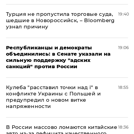
Турция не пропустила торговые суда,
19:40
шедшие в Новороссийск, – Bloomberg
узнал причину
Республиканцы и демократы
19:06
объединились: в Сенате указали на
сильную поддержку "адских
санкций" против России
Кулеба "расставил точки над і" в
18:55
конфликте Украины с Польшей и
предупредил о новом витке
напряженности
В России массово ломаются китайские
18:36
авто из-за дефицита качественного