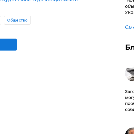
"Но
объ
Укр
Общество
См
Б
Заг
мог
поо
соб