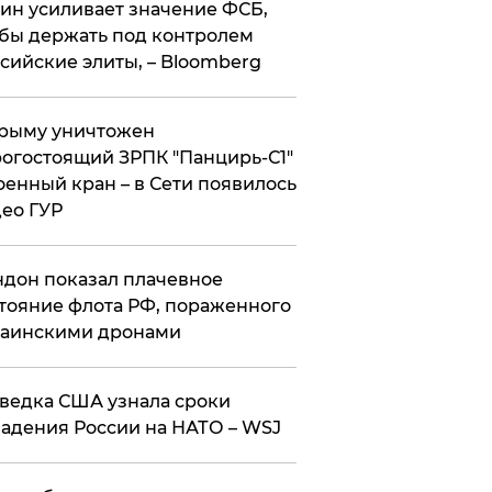
ин усиливает значение ФСБ,
бы держать под контролем
сийские элиты, – Bloomberg
рыму уничтожен
огостоящий ЗРПК "Панцирь-С1"
оенный кран – в Сети появилось
ео ГУР
дон показал плачевное
тояние флота РФ, пораженного
раинскими дронами
ведка США узнала сроки
адения России на НАТО – WSJ