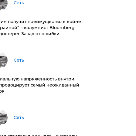
Сеть
тин получит преимущество в войне
краиной", – колумнист Bloomberg
достерег Запад от ошибки
Сеть
иальную напряженность внутри
провоцирует самый неожиданный
ок
Сеть