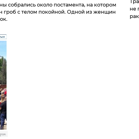
Тра
ны собрались около постамента, на котором
не 
н гроб с телом покойной. Одной из женщин
рак
ок.