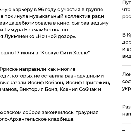
Пут
ую карьеру в 96 году с участия в группе
что
она покинула музыкальный коллектив ради
рос
евица дебютировала в кино, сыграв ведьму
ии Тимура Бекмамбетова по
В К
я Лукьяненко «Ночной дозор».
дор
и в
шло 17 июня в "Крокус Сити Холле".
вид
Фриске направили как многие
Лон
люди, которых не оставила равнодушными
сос
и высказали Иосиф Кобзон, Иосиф Пригожин,
ук
зманов, Виктория Боня, Ксения Собчак и
Раз
лоховском соборе закончилось, траурная
нап
оло-Архангельское кладбище.