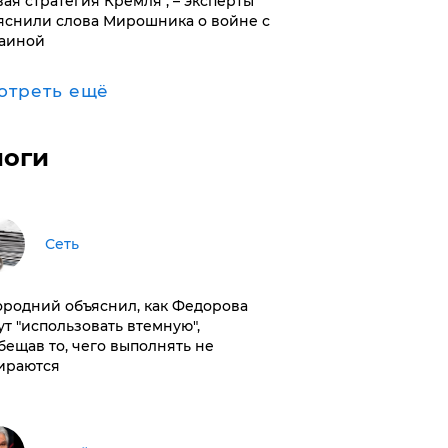
вая стратегия Кремля", – эксперты
яснили слова Мирошника о войне с
аиной
отреть ещё
логи
Сеть
ородний объяснил, как Федорова
ут "использовать втемную",
бещав то, чего выполнять не
ираются