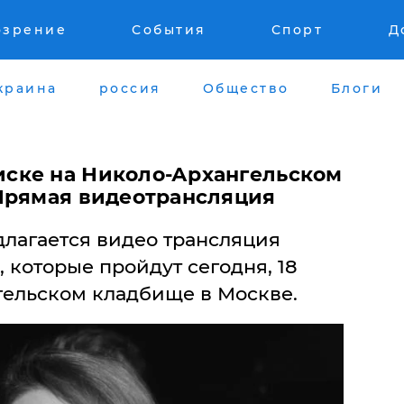
озрение
События
Спорт
Д
краина
россия
Общество
Блоги
ске на Николо-Архангельском
Прямая видеотрансляция
лагается видео трансляция
которые пройдут сегодня, 18
гельском кладбище в Москве.