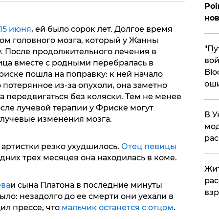
Poi
нов
 15 июня
, ей было сорок лет. Долгое время
ом головного мозга, который у Жанны
"Пу
у. После продолжительного лечения в
вой
ца вместе с родными перебралась в
Blo
риске пошла на поправку: к ней начало
ош
 потерянное из-за опухоли, она заметно
ла передвигаться без коляски. Тем не менее
сле лучевой терапии у Фриске могут
В У
лучевые изменения мозга.
мод
ра
 артистки резко ухудшилось.
Отец певицы
едних трех месяцев она находилась в коме.
Жит
рас
ва
и сына Платона в последние минуты
вз
ло: незадолго до ее смерти они уехали в
ил прессе, что
мальчик останется с отцом
.