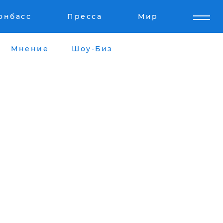
онбасс
Пресса
Мир
Мнение
Шоу-Биз