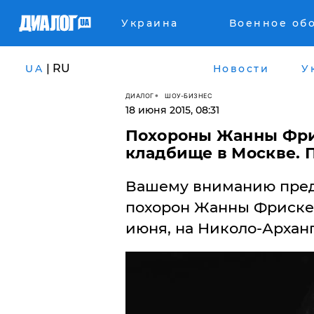
Украина
Военное об
| RU
UA
Новости
У
ДИАЛОГ
ШОУ-БИЗНЕС
18 июня 2015, 08:31
Похороны Жанны Фри
кладбище в Москве. 
Вашему вниманию пред
похорон Жанны Фриске, 
июня, на Николо-Архан