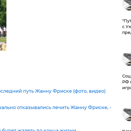
"Пу
с У
пре
Соц
РФ 
игр
следний путь Жанну Фриске (фото, видео)
ально отказывались лечить Жанну Фриске, -
 будет жалеть до конца жизни