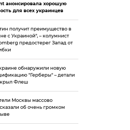
nt анонсировала хорошую
ость для всех украинцев
тин получит преимущество в
не с Украиной", – колумнист
omberg предостерег Запад от
ибки
краине обнаружили новую
ификацию "Герберы" – детали
скрыл Флеш
ели Москвы массово
сказали об очень громком
рыве