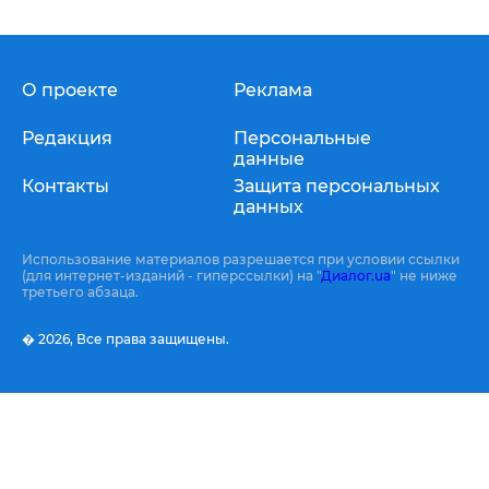
О проекте
Реклама
Редакция
Персональные
данные
Контакты
Защита персональных
данных
Использование материалов разрешается при условии ссылки
(для интернет-изданий - гиперссылки) на "
Диалог.ua
" не ниже
третьего абзаца.
� 2026,
Все права защищены.