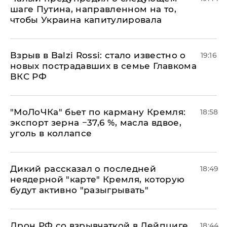
шаге Путина, направленном на то,
чтобы Украина капитулировала
Взрыв в Balzi Rossi: стало известно о
19:16
новых пострадавших в семье Главкома
ВКС РФ
​"МоЛоЧКа" бьет по карману Кремля:
18:58
экспорт зерна −37,6 %, масла вдвое,
уголь в коллапсе
Дикий рассказал о последней
18:49
неядерной "карте" Кремля, которую
будут активно "разыгрывать"
​Дрон РФ со взрывчаткой в Лейпциге
18:44