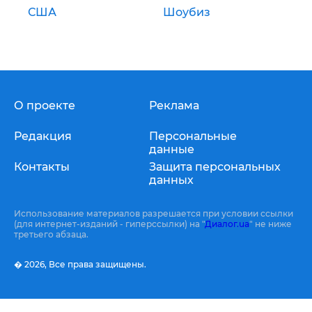
США
Шоубиз
О проекте
Реклама
Редакция
Персональные
данные
Контакты
Защита персональных
данных
Использование материалов разрешается при условии ссылки
(для интернет-изданий - гиперссылки) на "
Диалог.ua
" не ниже
третьего абзаца.
� 2026,
Все права защищены.