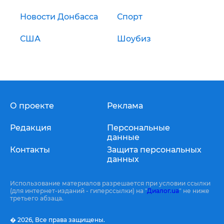
Новости Донбасса
Спорт
США
Шоубиз
О проекте
Реклама
Редакция
Персональные
данные
Контакты
Защита персональных
данных
Использование материалов разрешается при условии ссылки
(для интернет-изданий - гиперссылки) на "
Диалог.ua
" не ниже
третьего абзаца.
� 2026,
Все права защищены.