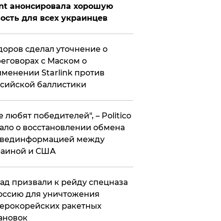
nt анонсировала хорошую
ость для всех украинцев
оров сделал уточнение о
еговорах с Маском о
менении Starlink против
сийской баллистики
се любят победителей", – Politico
ало о восстановлении обмена
звединформацией между
раиной и США
ад призвали к рейду спецназа
оссию для уничтожения
ерокорейских ракетных
ановок