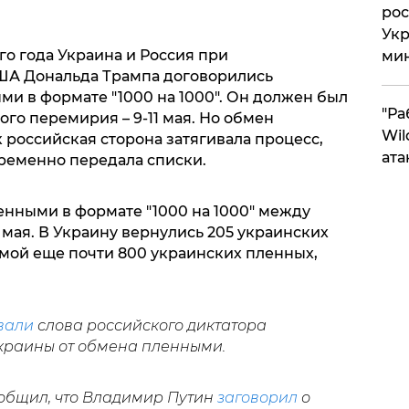
рос
Укр
о года Украина и Россия при
ми
ША Дональда Трампа договорились
и в формате "1000 на 1000". Он должен был
"Ра
ого перемирия – 9-11 мая. Но обмен
Wil
к российская сторона затягивала процесс,
ата
временно передала списки.
нными в формате "1000 на 1000" между
5 мая. В Украину вернулись 205 украинских
омой еще почти 800 украинских пленных,
вали
слова российского диктатора
краины от обмена пленными.
общил, что Владимир Путин
заговорил
о