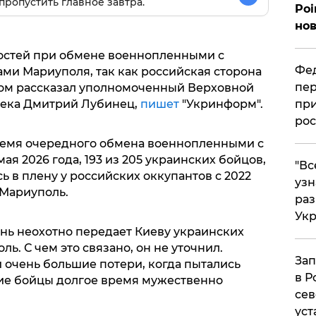
пропустить главное завтра.
Poi
нов
остей при обмене военнопленными с
Фед
ми Мариуполя, так как российская сторона
пер
этом рассказал уполномоченный Верховной
века Дмитрий Лубинец,
пишет
"Укринформ".
при
рос
ремя очередного обмена военнопленными с
мая 2026 года, 193 из 205 украинских бойцов,
​"В
 в плену у российских оккупантов с 2022
узн
 Мариуполь.
ра
Ук
ень неохотно передает Киеву украинских
. С чем это связано, он не уточнил.
Зап
 очень большие потери, когда пытались
в Р
кие бойцы долгое время мужественно
сев
уст