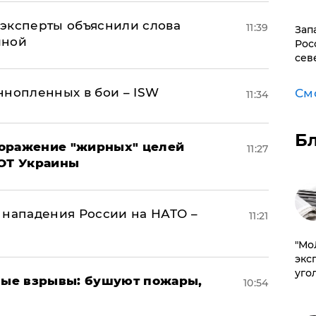
– эксперты объяснили слова
11:39
Зап
иной
Рос
сев
ннопленных в бои – ISW
См
11:34
Б
поражение "жирных" целей
11:27
ВОТ Украины
 нападения России на НАТО –
11:21
​"М
эксп
уго
ые взрывы: бушуют пожары,
10:54