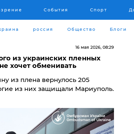
озрение
События
Спорт
Д
краина
россия
Общество
Блоги
16 мая 2026, 08:29
ого из украинских пленных
не хочет обменивать
ину из плена вернулось 205
огие из них защищали Мариуполь.