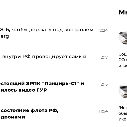
М
ФСБ, чтобы держать под контролем
12:24
berg
Соц
 внутри РФ провоцирует самый
12:17
РФ 
игр
стоящий ЗРПК "Панцирь-С1" и
12:15
вилось видео ГУР
"Но
 состояние флота РФ,
11:54
объ
 дронами
Укр