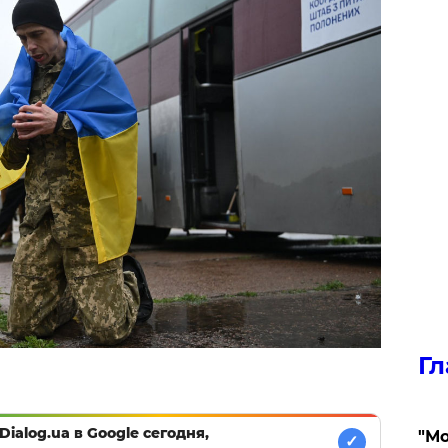
Гл
Dialog.ua в Google сегодня,
"Мо
✓