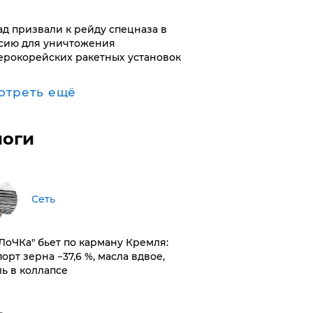
ад призвали к рейду спецназа в
сию для уничтожения
ерокорейских ракетных установок
отреть ещё
логи
Сеть
оЛоЧКа" бьет по карману Кремля:
орт зерна −37,6 %, масла вдвое,
ль в коллапсе