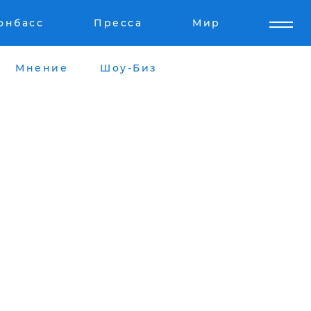
онбасс
Пресса
Мир
Мнение
Шоу-Биз