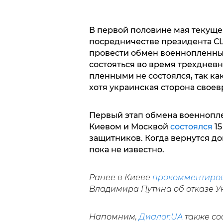
В первой половине мая текущег
посредничестве президента С
провести обмен военнопленным
состояться во время трехдневн
пленными не состоялся, так ка
хотя украинская сторона свое
Первый этап обмена военнопле
Киевом и Москвой
состоялся
1
защитников. Когда вернутся д
пока не известно.
Ранее в Киеве
прокомментиро
Владимира Путина об отказе У
Напомним,
Диалог.UA
также со