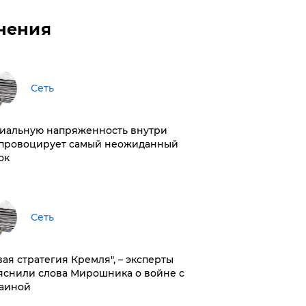
нения
Сеть
иальную напряженность внутри
провоцирует самый неожиданный
ок
Сеть
вая стратегия Кремля", – эксперты
яснили слова Мирошника о войне с
аиной