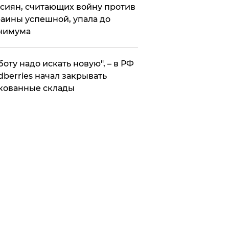
сиян, считающих войну против
аины успешной, упала до
нимума
боту надо искать новую", – в РФ
dberries начал закрывать
кованные склады