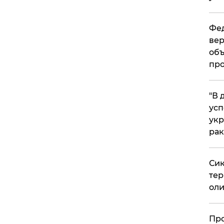
Фед
вер
объ
про
​"В
усп
укр
рак
Сик
тер
оли
​Пр