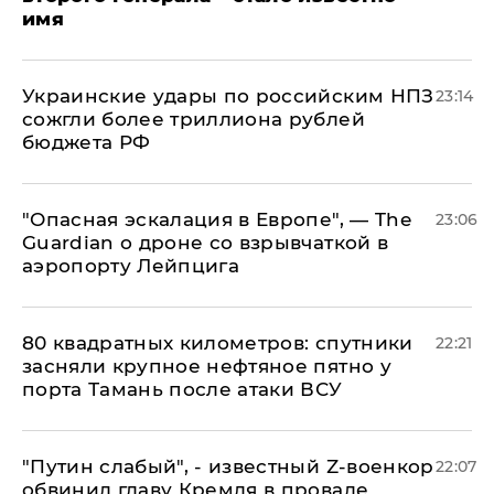
имя
Украинские удары по российским НПЗ
23:14
сожгли более триллиона рублей
бюджета РФ
"Опасная эскалация в Европе", — The
23:06
Guardian о дроне со взрывчаткой в
аэропорту Лейпцига
80 квадратных километров: спутники
22:21
засняли крупное нефтяное пятно у
порта Тамань после атаки ВСУ
​"Путин слабый", - известный Z-военкор
22:07
обвинил главу Кремля в провале