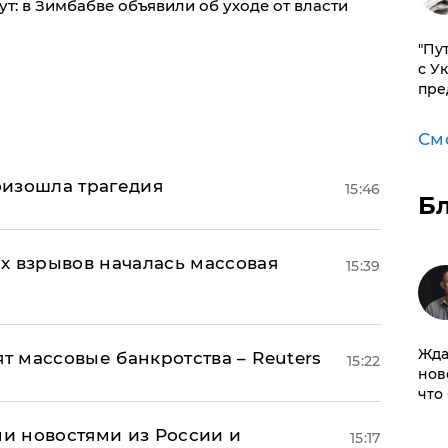
т: в Зимбабве объявили об уходе от власти
"Пу
с У
пре
См
оизошла трагедия
15:46
Б
х взрывов началась массовая
15:39
Жда
ят массовые банкротства – Reuters
15:22
нов
что
и новостями из России и
15:17