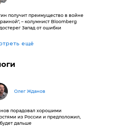
тин получит преимущество в войне
краиной", – колумнист Bloomberg
достерег Запад от ошибки
отреть ещё
логи
Олег Жданов
нов порадовал хорошими
остями из России и предположил,
 будет дальше