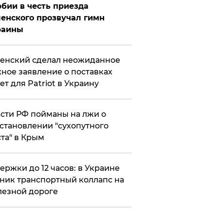
бии в честь приезда
енского прозвучал гимн
раины
енский сделал неожиданное
ное заявление о поставках
ет для Patriot в Украину
сти РФ пойманы на лжи о
становлении "сухопутного
та" в Крым
ержки до 12 часов: в Украине
ник транспортный коллапс на
езной дороге