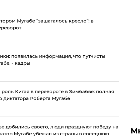
тором Мугабе “зашаталось кресло”: в
ереворот
нки: появилась информация, что путчисты
абе, - кадры
 роль Китая в перевороте в Зимбабве: полная
о диктатора Роберта Мугабе
е добились своего, люди празднуют победу на
М
ктатор Мугабе убежал из страны в соседнюю