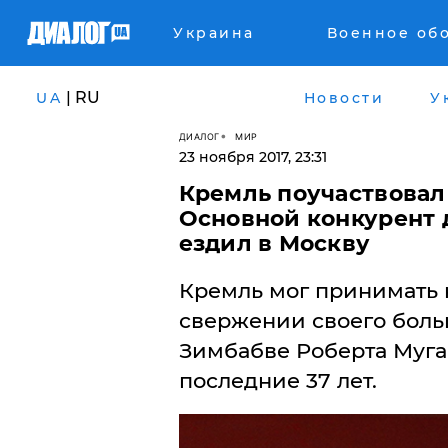
Украина
Военное об
| RU
UA
Новости
У
ДИАЛОГ
МИР
23 ноября 2017, 23:31
Кремль поучаствовал
Основной конкурент 
ездил в Москву
​Кремль мог принимать 
свержении своего больш
Зимбабве Роберта Муга
последние 37 лет.