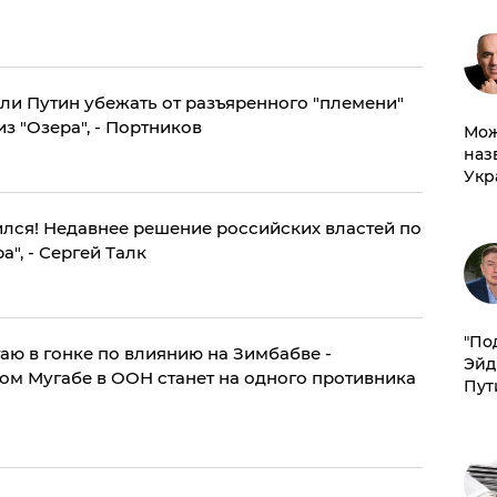
 ли Путин убежать от разъяренного "племени"
 "Озера", - Портников
Мож
наз
Укр
ился! Недавнее решение российских властей по
", - Сергей Талк
​"По
аю в гонке по влиянию на Зимбабве -
Эйд
дом Мугабе в ООН станет на одного противника
Пут