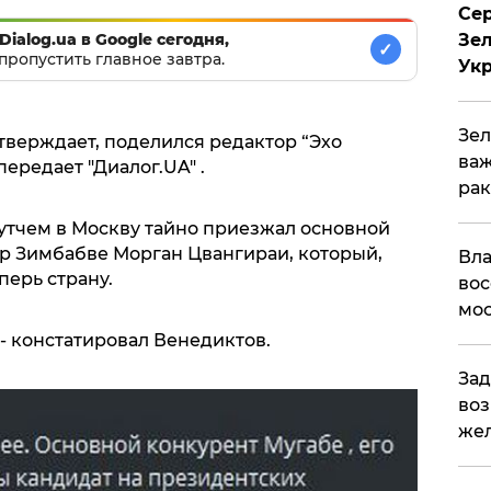
Сер
Зел
Dialog.ua в Google сегодня,
✓
пропустить главное завтра.
Ук
Зел
тверждает, поделился редактор “Эхо
важ
ередает "Диалог.UA" .
рак
путчем в Москву тайно приезжал основной
ер Зимбабве Морган Цвангираи, который,
Вла
перь страну.
вос
мос
 - констатировал Венедиктов.
Зад
воз
жел