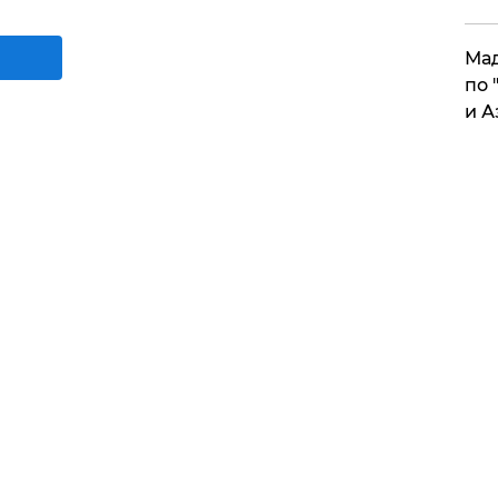
Мад
по 
и А