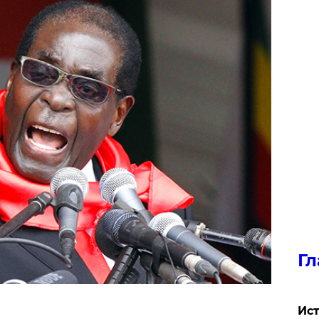
Гл
Ист