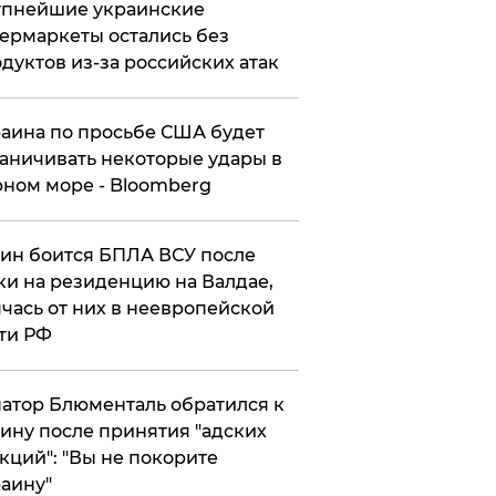
упнейшие украинские
ермаркеты остались без
дуктов из-за российских атак
аина по просьбе США будет
аничивать некоторые удары в
ном море - Bloomberg
ин боится БПЛА ВСУ после
ки на резиденцию на Валдае,
чась от них в неевропейской
ти РФ
атор Блюменталь обратился к
ину после принятия "адских
кций": "Вы не покорите
аину"