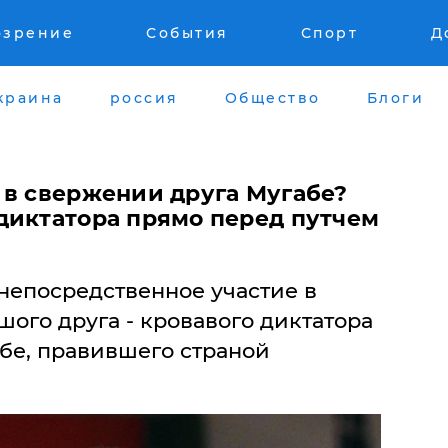
озрение
События
Спорт
Д
краина
россия
Общество
Блоги
 в свержении друга Мугабе?
диктатора прямо перед путчем
непосредственное участие в
ого друга - кровавого диктатора
бе, правившего страной