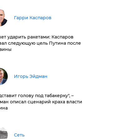
Гарри Каспаров
ет ударить ракетами: Каспаров
вал следующую цель Путина после
аины
Игорь Эйдман
дставит голову под табакерку", –
ман описал сценарий краха власти
ина
Сеть