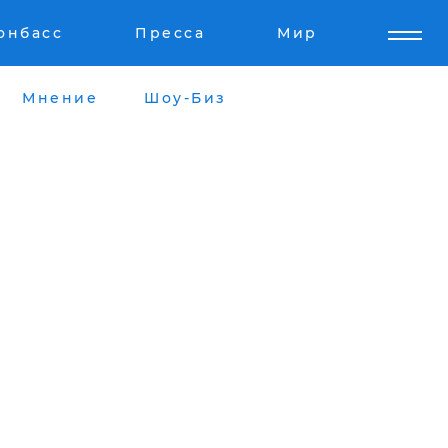
онбасс
Пресса
Мир
Мнение
Шоу-Биз