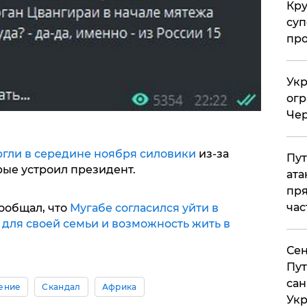
Кр
суп
про
Укр
огр
Чер
ргли в середине ноября силовики
из-за
Пут
рые устроил президент.
ата
пря
час
ообщал, что
Мугабе согласился уйти в
 для своей семьи и возможность жить в
Сен
Пут
сан
ение
Скандал
Африка
Укр