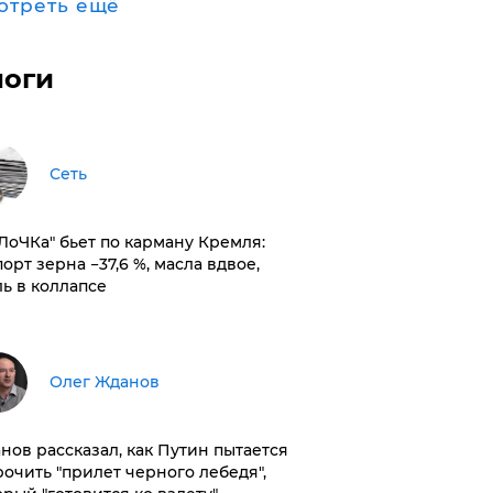
отреть ещё
логи
Сеть
оЛоЧКа" бьет по карману Кремля:
орт зерна −37,6 %, масла вдвое,
ль в коллапсе
Олег Жданов
нов рассказал, как Путин пытается
рочить "прилет черного лебедя",