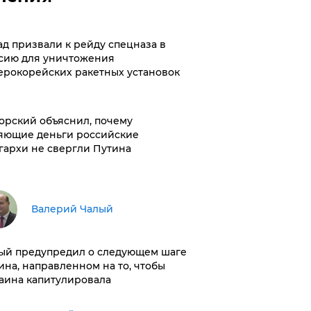
ад призвали к рейду спецназа в
сию для уничтожения
ерокорейских ракетных установок
орский объяснил, почему
яющие деньги российские
гархи не свергли Путина
Валерий Чалый
ый предупредил о следующем шаге
ина, направленном на то, чтобы
аина капитулировала