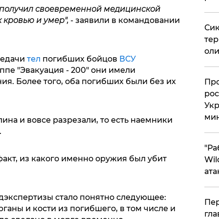
получил своевременной медицинской
к кровью и умер",
- заявили в командовании
Сик
тер
оли
редачи
тел
погибших бойцов
ВСУ
пе "Эвакуация - 200" они имели
я. Более того, оба погибших были без их
​Пр
рос
Укр
ми
лина и вовсе разрезали, то есть наемники
.
"Ра
акт, из какого именно оружия был убит
Wil
ата
едэкспертизы стало понятно следующее:
Пер
аны и кости из погибшего, в том числе и
гла