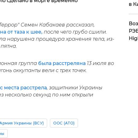
ло сделано в морге временно
в К
Воз
Террор" Семен Кабакаев рассказал,
РЭБ
а от таза к шее,
после чего грубо сшили.
Hig
ла нарушена процедура хранения тела, из-
 пятна.
ионная группа
была расстреляна
13 июля во
онь оккупанты вели с трех точек.
с места расстрела
, защитники Украины
ез несколько секунд по ним открыли
Армия Украины (ВСУ)
ООС (АТО)
ны