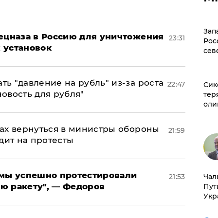
Зап
пецназа в Россию для уничтожения
23:31
Рос
 установок
сев
ь "давление на рубль" из-за роста
22:47
Сик
новость для рубля"
тер
оли
ах вернуться в министры обороны
21:59
дит на протесты
я мы успешно протестировали
Чал
21:53
ю ракету", — Федоров
Пут
Укр