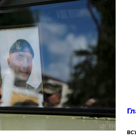
Гл
ВСУ