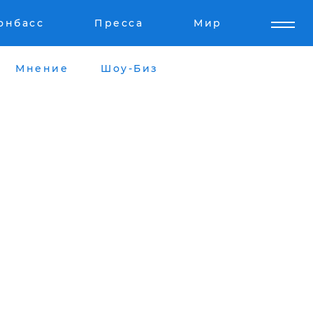
онбасс
Пресса
Мир
Мнение
Шоу-Биз