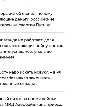
орский объяснил, почему
яющие деньги российские
гархи не свергли Путина
опаганда не работает: доля
сиян, считающих войну против
аины успешной, упала до
нимума
боту надо искать новую", – в РФ
dberries начал закрывать
кованные склады
вый визит за время войны:
ва МИД Азербайджана приехал