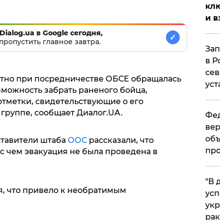
клю
и в
Dialog.ua в Google сегодня,
✓
пропустить главное завтра.
Зап
в Р
сев
атно при посредничестве ОБСЕ обращалась
уст
озможность забрать раненого бойца,
тметки, свидетельствующие о его
группе, сообщает Диалог.UA.
Фед
вер
объ
тавители штаба
ООС
рассказали, что
про
 с чем эвакуация не была проведена в
​"В
, что привело к необратимым
усп
укр
рак