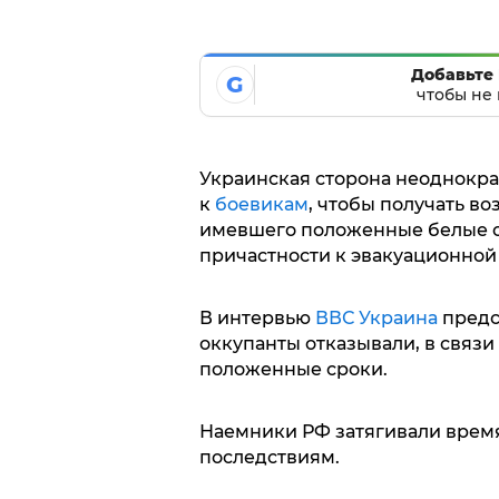
Добавьте 
G
чтобы не 
Украинская сторона неоднокр
к
боевикам
, чтобы получать в
имевшего положенные белые о
причастности к эвакуационной 
В интервью
ВВС Украина
предс
оккупанты отказывали, в связи
положенные сроки.
Наемники РФ затягивали время
последствиям.