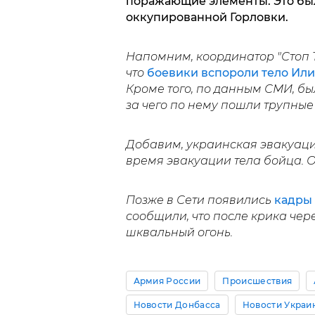
поражающие элементы. Это бы
оккупированной Горловки.
Напомним, координатор "Стоп 
что
боевики вспороли тело Илин
Кроме того, по данным СМИ, бы
за чего по нему пошли трупные
Добавим, украинская эвакуац
время эвакуации тела бойца. Ог
Позже в Сети появились
кадры 
сообщили, что после крика чер
шквальный огонь.
Армия России
Происшествия
Новости Донбасса
Новости Украи