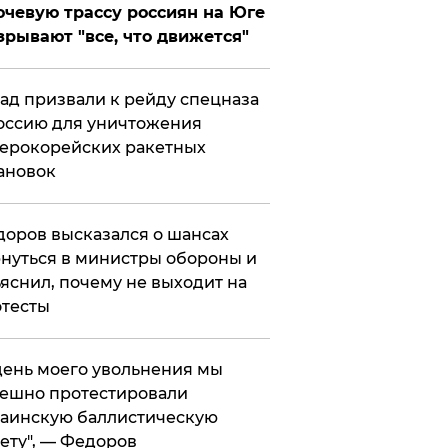
чевую трассу россиян на Юге
зрывают "все, что движется"
ад призвали к рейду спецназа
оссию для уничтожения
ерокорейских ракетных
ановок
оров высказался о шансах
нуться в министры обороны и
яснил, почему не выходит на
тесты
 день моего увольнения мы
ешно протестировали
аинскую баллистическую
ету", — Федоров