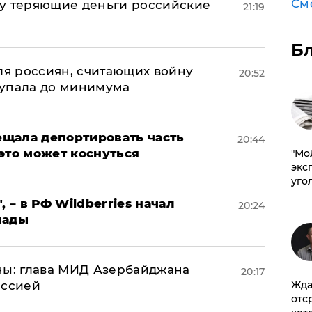
См
му теряющие деньги российские
21:19
а
Б
оля россиян, считающих войну
20:52
 упала до минимума
щала депортировать часть
20:44
это может коснуться
​"М
эксп
уго
, – в РФ Wildberries начал
20:24
лады
ны: глава МИД Азербайджана
20:17
Жда
иссией
отс