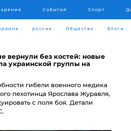
озрение
События
Спорт
Д
краина
россия
Общество
Блоги
е вернули без костей: новые
ла украинской группы на
бности гибели военного медика
ого пехотинца Ярослава Журавля,
куировать с поля боя. Детали
С.