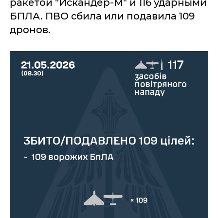
ракетой "Искандер-М" и 116 ударными
БПЛА. ПВО сбила или подавила 109
дронов.