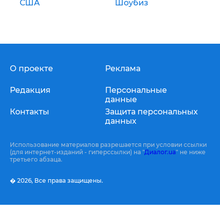
США
Шоубиз
О проекте
Реклама
Редакция
Персональные
данные
Контакты
Защита персональных
данных
Использование материалов разрешается при условии ссылки
(для интернет-изданий - гиперссылки) на "
Диалог.ua
" не ниже
третьего абзаца.
� 2026,
Все права защищены.