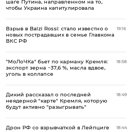
шаге Путина, направленном на то,
чтобы Украина капитулировала
Взрыв в Balzi Rossi: стало известно о
19:16
новых пострадавших в семье Главкома
ВКС РФ
​"МоЛоЧКа" бьет по карману Кремля:
18:58
экспорт зерна −37,6 %, масла вдвое,
уголь в коллапсе
Дикий рассказал о последней
18:49
неядерной "карте" Кремля, которую
будут активно "разыгрывать"
​Дрон РФ со взрывчаткой в Лейпциге
18:44