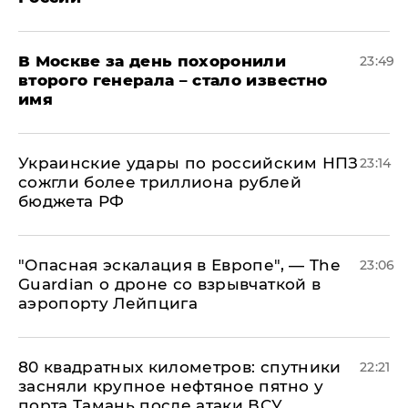
В Москве за день похоронили
23:49
второго генерала – стало известно
имя
Украинские удары по российским НПЗ
23:14
сожгли более триллиона рублей
бюджета РФ
"Опасная эскалация в Европе", — The
23:06
Guardian о дроне со взрывчаткой в
аэропорту Лейпцига
80 квадратных километров: спутники
22:21
засняли крупное нефтяное пятно у
порта Тамань после атаки ВСУ