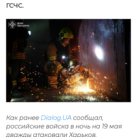
ГСЧС.
Как ранее
Dialog.UA
сообщал,
российские войска в ночь на 19 мая
дважды атаковали Харьков,