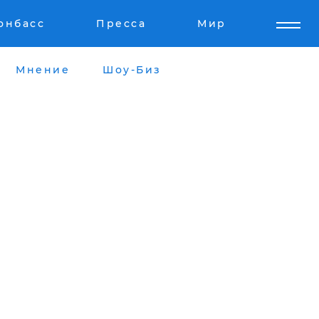
онбасс
Пресса
Мир
Мнение
Шоу-Биз