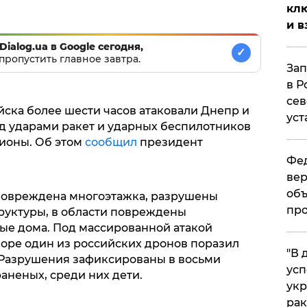
клю
и в
Dialog.ua в Google сегодня,
✓
пропустить главное завтра.
Зап
в Р
сев
ойска более шести часов атаковали Днепр и
уст
д ударами ракет и ударных беспилотников
ионы. Об этом
сообщил
президент
Фед
вер
объ
 повреждена многоэтажка, разрушены
про
руктуры, в области повреждены
ые дома. Под массированной атакой
море один из российских дронов поразил
​"В
 Разрушения зафиксированы в восьми
усп
раненых, среди них дети.
укр
рак