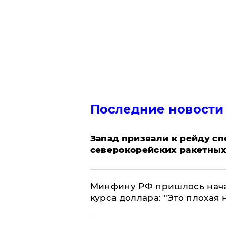
Последние новости
Запад призвали к рейду с
северокорейских ракетных
Минфину РФ пришлось начат
курса доллара: "Это плохая 