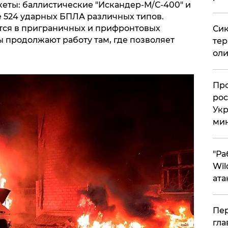
кеты: баллистические "Искандер-М/С-400" и
е 524 ударных БПЛА различных типов.
тся в приграничных и прифронтовых
Сик
 продолжают работу там, где позволяет
тер
оли
​Пр
рос
Укр
ми
"Ра
Wil
ата
Пер
гла