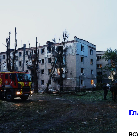
Гл
ВСУ