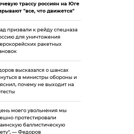
чевую трассу россиян на Юге
зрывают "все, что движется"
ад призвали к рейду спецназа
оссию для уничтожения
ерокорейских ракетных
ановок
оров высказался о шансах
нуться в министры обороны и
яснил, почему не выходит на
тесты
 день моего увольнения мы
ешно протестировали
аинскую баллистическую
ету", — Федоров