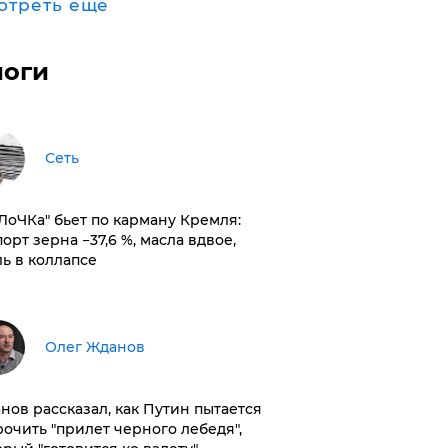
отреть ещё
логи
Сеть
оЛоЧКа" бьет по карману Кремля:
орт зерна −37,6 %, масла вдвое,
ль в коллапсе
Олег Жданов
нов рассказал, как Путин пытается
рочить "прилет черного лебедя",