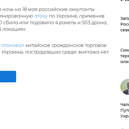
 ночь на 18 мая российские оккупанты
бинированную
атаку
по Украине, применив
Зап
О сбила или подавила 4 ракеты и 503 дрона,
Рос
 локациях.
сев
к
атаковал
китайское гражданское торговое
Сик
 Украины, пострадавших среди экипажа нет.
тер
оли
Чал
Пут
Укр