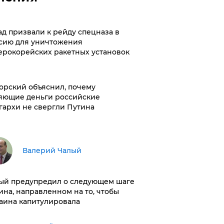
ад призвали к рейду спецназа в
сию для уничтожения
ерокорейских ракетных установок
орский объяснил, почему
яющие деньги российские
гархи не свергли Путина
Валерий Чалый
ый предупредил о следующем шаге
ина, направленном на то, чтобы
аина капитулировала