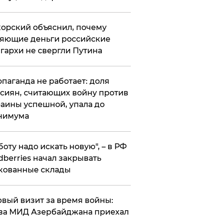
орский объяснил, почему
яющие деньги российские
гархи не свергли Путина
опаганда не работает: доля
сиян, считающих войну против
аины успешной, упала до
нимума
боту надо искать новую", – в РФ
dberries начал закрывать
кованные склады
вый визит за время войны:
ва МИД Азербайджана приехал