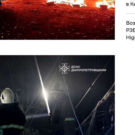
в К
Воз
РЭБ
Hig