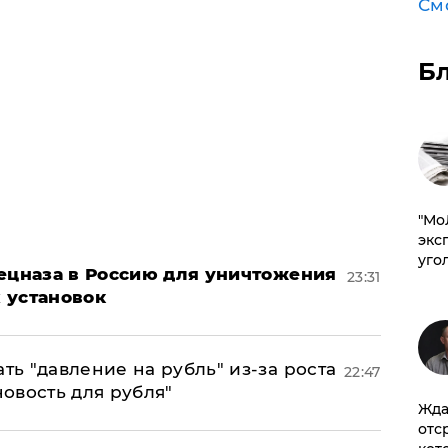
См
Б
​"М
эксп
уго
пецназа в Россию для уничтожения
23:31
 установок
ь "давление на рубль" из-за роста
22:47
новость для рубля"
Жда
отс