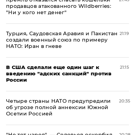
продавцов атакованного Wildberries:
"Ни у кого нет денег"
Турция, Саудовская Аравия и Пакистан
21:19
создали военный союз по примеру
НАТО: Иран в гневе
В США сделали еще один шаг к
21:15
введению "адских санкций" против
России
Четыре страны НАТО предупредили
20:35
об угрозе полной аннексии Южной
Осетии Россией
​"Не тот народ", — Соловьев оскорбил
20:28