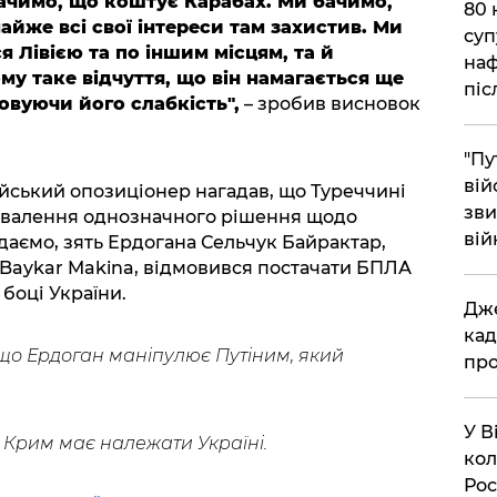
бачимо, що коштує Карабах. Ми бачимо,
​80
майже всі свої інтереси там захистив. Ми
суп
я Лівією та по іншим місцям, та й
наф
у таке відчуття, що він намагається ще
піс
овуючи його слабкість",
– зробив висновок
"Пу
вій
ійський опозиціонер нагадав, що Туреччині
зви
ухвалення однозначного рішення щодо
вій
даємо, зять Ердогана Сельчук Байрактар,
 Baykar Makina, відмовився постачати БПЛА
 боці України.
​Дж
кад
 що Ердоган маніпулює Путіним, який
про
​У 
о Крим має належати Україні.
кол
Рос