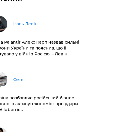
Ігаль Левін
ва Palantir Алекс Карп назвав сильні
рони України та пояснив, що її
увало у війні з Росією, – Левін
Сеть
раїна позбавляє російський бізнес
овного активу: економіст про удари
Wildberries