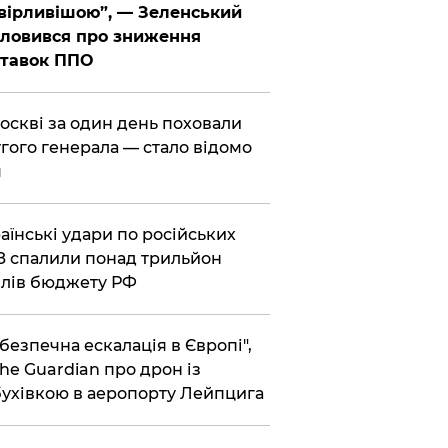
вірливішою”, — Зеленський
ловився про зниження
ставок ППО
Москві за один день поховали
гого генерала — стало відомо
я
раїнські удари по російських
 спалили понад трильйон
лів бюджету РФ
ебезпечна ескалація в Європі",
he Guardian про дрон із
ухівкою в аеропорту Лейпцига