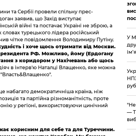
зго
вис
и та Сербії провели спільну прес-
по
оган заявив, що Захід виступає
ській війні та постачає Україні не зброю, а
х словах турецького лідера російський
​У 
чив чітке повідомлення Володимиру Путіну.
дру
кудність і хоче щось отримати від Москви.
ім’
президента РФ. Можливо, йому (Ердогану
тання з коридором у Нахічевань або щось
іяч в інтерв'ю Наталці Влащенко, яке можна
​Ук
 "Власть&Влащенко".
НПЗ
руб
це набагато демократичніша країна, ніж
позиція та партійна різноманітність, проте
​"Н
онію у регіоні, використовуючи цинічний
— T
виб
ажає корисним для себе та для Туреччини.