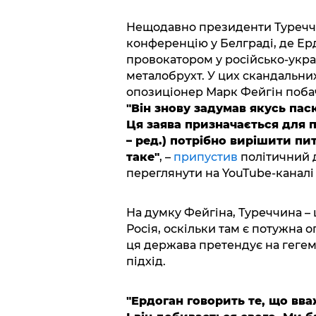
Нещодавно президенти Туреччин
конференцію у Белграді, де Ерд
провокатором у російсько-україн
металобрухт. У цих скандальни
опозиціонер Марк Фейгін поба
"Він знову задумав якусь пас
Ця заява призначається для 
– ред.) потрібно вирішити пи
таке"
, –
припустив
політичний д
переглянути на YouTube-каналі
На думку Фейгіна, Туреччина – 
Росія, оскільки там є потужна о
ця держава претендує на гегем
підхід.
"Ердоган говорить те, що вв