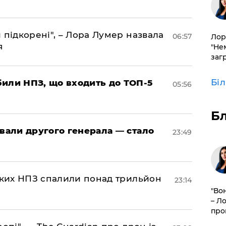
 підкорені", – Лора Лумер назвала
06:57
Лор
я
"Не
заг
Бі
били НПЗ, що входить до ТОП-5
05:56
Б
овали другого генерала — стало
23:49
ських НПЗ спалили понад трильйон
23:14
"Во
– Л
про