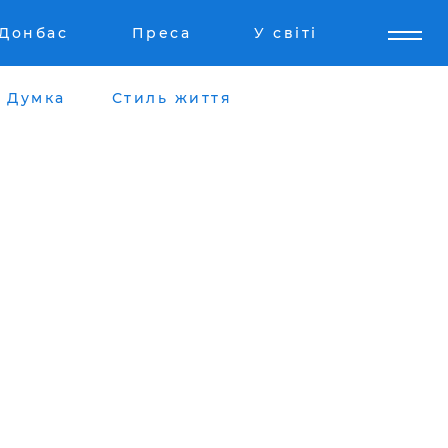
Донбас
Преса
У світі
Думка
Стиль життя