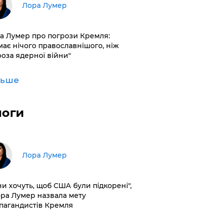
​Лора Лумер
а Лумер про погрози Кремля:
має нічого православнішого, ніж
роза ядерної війни"
льше
логи
​Лора Лумер
ни хочуть, щоб США були підкорені",
ора Лумер назвала мету
пагандистів Кремля