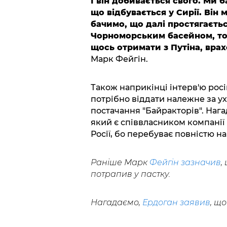
І він добивається свого. Ми 
що відбувається у Сирії. Він 
бачимо, що далі простягаєтьс
Чорноморським басейном, том
щось отримати з Путіна, врах
Марк Фейгін.
Також наприкінці інтерв'ю рос
потрібно віддати належне за 
постачання "Байракторів". Нага
який є співвласником компанії
Росії, бо перебуває повністю на
Раніше Марк
Фейгін зазначив
,
потрапив у пастку.
Нагадаємо,
Ердоган заявив
, щ