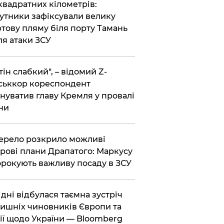
 квадратних кілометрів:
утники зафіксували велику
тову пляму біля порту Тамань
ля атаки ЗСУ
тін слабкий", – відомий Z-
ськкор кореспондент
нуватив главу Кремля у провалі
ни
ерело розкрило можливі
рові плани Драпатого: Маркусу
рокують важливу посаду в ЗСУ
Відні відбулася таємна зустріч
ишніх чиновників Європи та
ії щодо України — Bloomberg