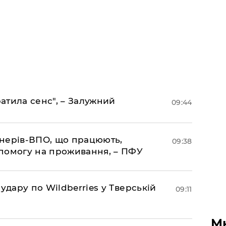
ратила сенс", – Залужний
09:44
іонерів-ВПО, що працюють,
09:38
помогу на проживання, – ПФУ
удару по Wildberries у Тверській
09:11
М