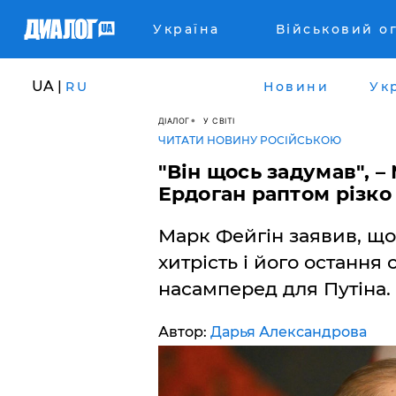
Україна
Військовий о
UA |
RU
Новини
Ук
ДІАЛОГ
У СВІТІ
ЧИТАТИ НОВИНУ РОСІЙСЬКОЮ
"Він щось задумав", –
Ердоган раптом різко
Марк Фейгін заявив, щ
хитрість і його остання
насамперед для Путіна.
Автор:
Дарья Александрова