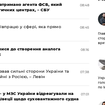
затримано агента ФСБ, який
08:48
тичних центрах, – СБУ
івпрацю у сфері, яка прямо
08:45
Гла
сто
врят
лися до створення аналога
08:16
t
азвав сильні сторони України та
07:38
йні з Росією, – Левін
​Ук
гол
по 
– у МЗС України відреагували на
07:01
Швеції щодо суховантажного судна