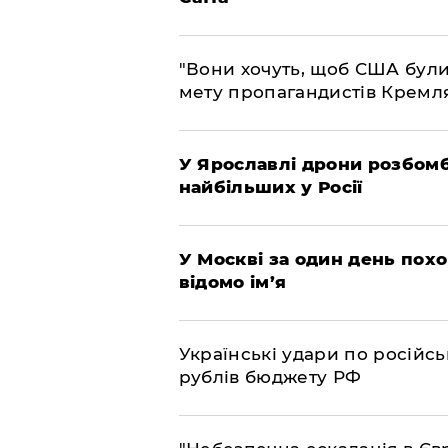
"Вони хочуть, щоб США були
мету пропагандистів Кремл
У Ярославлі дрони розбом
найбільших у Росії
​У Москві за один день пох
відомо ім’я
​Українські удари по росій
рублів бюджету РФ