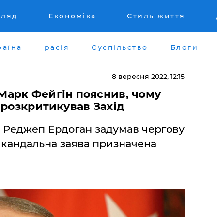
гляд
Економіка
Стиль життя
раїна
расія
Суспільство
Блоги
8 вересня 2022, 12:15
 Марк Фейгін пояснив, чому
 розкритикував Захід
о Реджеп Ердоган задумав чергову
 скандальна заява призначена