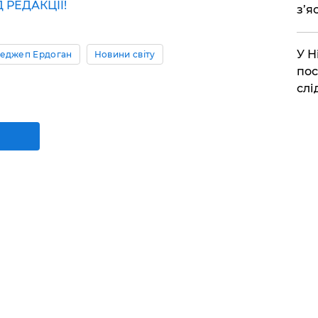
РЕДАКЦІЇ!
з’я
​У 
еджеп Ердоган
Новини світу
пос
слі