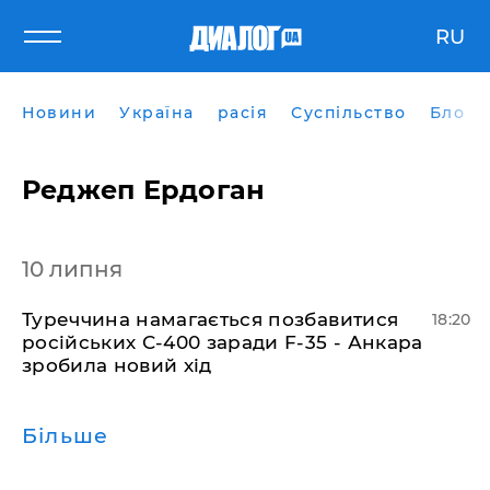
RU
Новини
Україна
расія
Суспільство
Блоги
Реджеп Ердоган
10 липня
​Туреччина намагається позбавитися
18:20
російських С-400 заради F-35 - Анкара
зробила новий хід
Більше