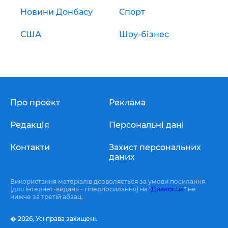
Новини Донбасу
Спорт
США
Шоу-бізнес
Про проект
Реклама
Редакція
Персональні дані
Контакти
Захист персональних
даних
Використання матеріалів дозволяється за умови посилання
(для інтернет-видань - гіперпосилання) на "
Диалог.ua
" не
нижче за третій абзац.
� 2026,
Усі права захищені.