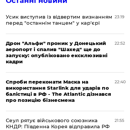
Останні новини
​Усик виступив із відвертим визнанням
23:19
перед "останнім танцем" у кар'єрі
​Дрон "Альфи" проник у Донецький
22:52
аеропорт і спалив "Шахед" ще до
запуску: опубліковано ексклюзивні
кадри
​Спроби переконати Маска на
22:40
використання Starlink для ударів по
балістиці в РФ - The Atlantic дізнався
про позицію бізнесмена
​Сеул рятує військового союзника
21:55
КНДР: Південна Корея відправила РФ