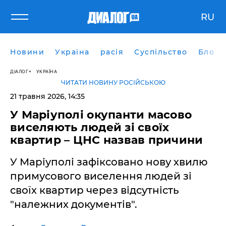
RU
Новини
Україна
расія
Суспільство
Блоги
ДІАЛОГ
УКРАЇНА
ЧИТАТИ НОВИНУ РОСІЙСЬКОЮ
21 травня 2026, 14:35
У Маріуполі окупанти масово
виселяють людей зі своїх
квартир – ЦНС назвав причини
У Маріуполі зафіксовано нову хвилю
примусового виселення людей зі
своїх квартир через відсутність
"належних документів".