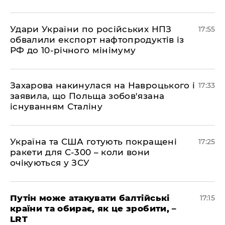
​Удари України по російських НПЗ
17:55
обвалили експорт нафтопродуктів із
РФ до 10-річного мінімуму
​Захарова накинулася на Навроцького і
17:33
заявила, що Польща зобов'язана
існуванням Сталіну
​Україна та США готують покращені
17:25
ракети для С-300 – коли вони
очікуються у ЗСУ
​Путін може атакувати балтійські
17:15
країни та обирає, як це зробити, –
LRT