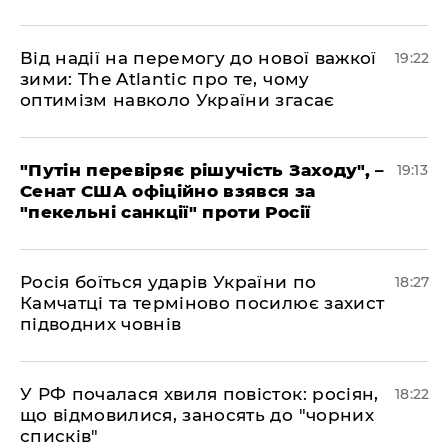
​Від надії на перемогу до нової важкої
19:22
зими: The Atlantic про те, чому
оптимізм навколо України згасає
​"Путін перевіряє рішучість Заходу", –
19:13
Сенат США офіційно взявся за
"пекельні санкції" проти Росії
​Росія боїться ударів України по
18:27
Камчатці та терміново посилює захист
підводних човнів
​У РФ почалася хвиля повісток: росіян,
18:22
що відмовилися, заносять до "чорних
списків"