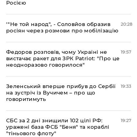
Росією
​'"Не той народ", - Соловйов образив
20:28
росіян через розмови про мобілізацію
​Федоров розповів, чому Україні не
19:57
вистачає ракет для ЗРК Patriot: "Про це
неодноразово говорилося"
​Зеленський вперше прибув до Сербії
19:33
на зустріч із Вучичем – про що
говоритимуть
​СБС за 2 дні знищили 102 цілі РФ:
19:27
уражені база ФСБ "Беня" та кораблі
"тіньового флоту"