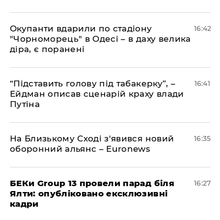
​Окупанти вдарили по стадіону
16:42
"Чорноморець" в Одесі – в даху велика
діра, є поранені
​“Підставить голову під табакерку”, –
16:41
Ейдман описав сценарій краху влади
Путіна
На Близькому Сході з'явився новий
16:35
оборонний альянс – Euronews
БЕКи Group 13 провели парад біля
16:27
Ялти: опубліковано ексклюзивні
кадри