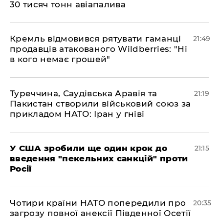
30 тисяч тонн авіапалива
​Кремль відмовився рятувати гаманці
21:49
продавців атакованого Wildberries: "Ні
в кого немає грошей"
​Туреччина, Саудівська Аравія та
21:19
Пакистан створили військовий союз за
прикладом НАТО: Іран у гніві
​У США зробили ще один крок до
21:15
введення "пекельних санкцій" проти
Росії
​Чотири країни НАТО попередили про
20:35
загрозу повної анексії Південної Осетії