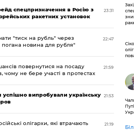
​За
 рейд спецпризначення в Росію з
23:31
спе
орейських ракетних установок
зни
рак
ати "тиск на рубль" через
22:47
​Сі
е погана новина для рубля"
оліг
пов
шансів повернутися на посаду
21:59
, чому не бере участі в протестах
ми успішно випробували українську
21:53
​Ча
оров
Пут
Укр
сійські олігархи, які втрачають
21:19
Бі