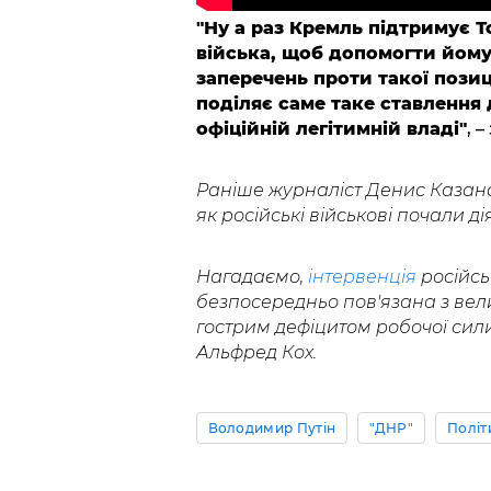
"Ну а раз Кремль підтримує То
війська, щоб допомогти йому
заперечень проти такої позиц
поділяє саме таке ставлення 
офіційній легітимній владі"
, 
Раніше журналіст Денис Казан
як російські військові почали д
Нагадаємо,
інтервенція
російсь
безпосередньо пов'язана з вел
гострим дефіцитом робочої сил
Альфред Кох.
Володимир Путін
"ДНР"
Політ