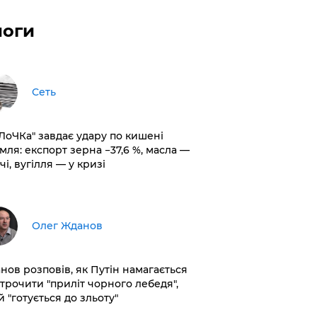
логи
Сеть
оЛоЧКа" завдає удару по кишені
мля: експорт зерна −37,6 %, масла —
чі, вугілля — у кризі
Олег Жданов
нов розповів, як Путін намагається
строчити "приліт чорного лебедя",
 "готується до зльоту"