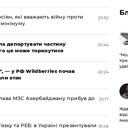
Б
осіян, які вважають війну проти
20:52
 мінімуму
яла депортувати частину
20:44
ого це може торкнутися
​"М
Кре
удві
", — у РФ Wildberries почав
20:24
али атак
: глава МЗС Азербайджану прибув до
20:17
Жда
від
який
’язку та РЕБ: в Україні презентували
19:49