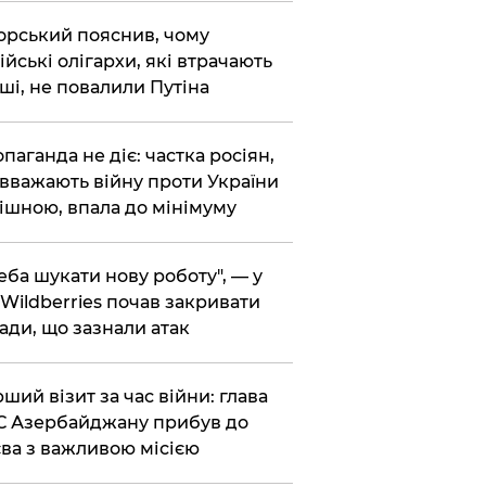
корський пояснив, чому
ійські олігархи, які втрачають
ші, не повалили Путіна
опаганда не діє: частка росіян,
 вважають війну проти України
ішною, впала до мінімуму
реба шукати нову роботу", — у
Wildberries почав закривати
ади, що зазнали атак
рший візит за час війни: глава
 Азербайджану прибув до
ва з важливою місією