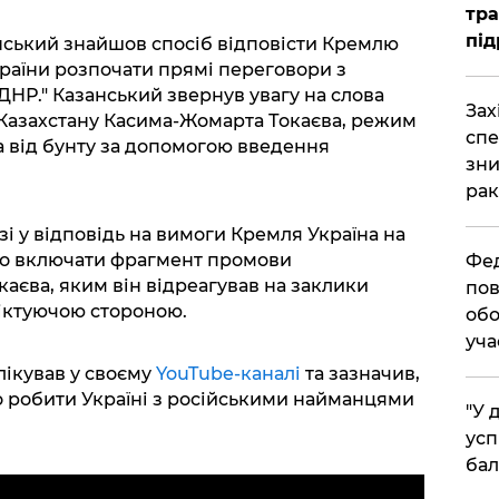
тра
під
нський знайшов спосіб відповісти Кремлю
країни розпочати прямі переговори з
ДНР." Казанський звернув увагу на слова
​За
Казахстану Касима-Жомарта Токаєва, режим
спе
а від бунту за допомогою введення
зни
.
рак
і у відповідь на вимоги Кремля Україна на
но включати фрагмент промови
​Фе
аєва, яким він відреагував на заклики
пов
іктуючою стороною.
обо
уча
лікував у своєму
YouTube-каналі
та зазначив,
о робити Україні з російськими найманцями
​"У
усп
бал