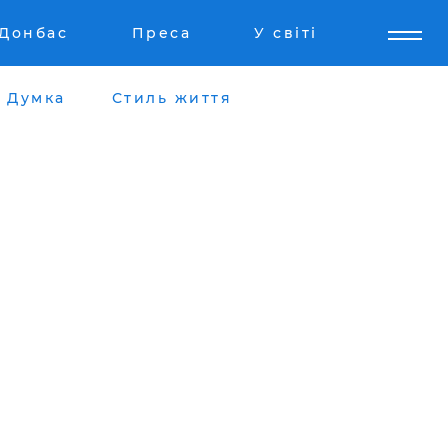
Донбас
Преса
У світі
Думка
Стиль життя