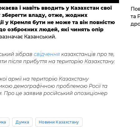
каєва і навіть вводить у Казахстан свої
​По
 зберегти владу, отже, жодних
та 
ії у Кремля бути не може та він повністю
дро
до озброєних людей, які чинять опір
– зазначає Казанський.
ський зібрав
свідчення
казахстанців про те,
іяти після прибуття на територію Казахстану.
кої армії на територію Казахстану
икою демографічною проблемою Росії та
и. Про це заявив російський опозиціонер
ика
Думка
Новини Казахстану