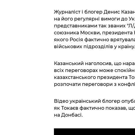
Журналіст і блогер Денис Каза
на його регулярні вимоги до У
представниками так званих "Л/
союзника Москви, президента 
якого Росія фактично врятувал
військових підрозділів у країну
Казанський наголосив, що нараз
всіх переговорах може спокій
казахстанського президента Ток
розпочати переговори з конфл
Відео український блогер опуб
як Токаєв фактично показав, щ
на Донбасі.