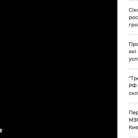
​Сі
рос
гро
​Пр
які
усп
​"Т
РФ 
скл
​Пе
МЗС
Киє