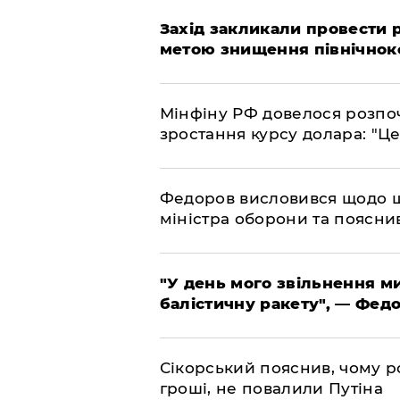
​Захід закликали провести
метою знищення північнок
​Мінфіну РФ довелося розпоч
зростання курсу долара: "Ц
​Федоров висловився щодо 
міністра оборони та пояснив
​"У день мого звільнення 
балістичну ракету", — Фед
​Сікорський пояснив, чому ро
гроші, не повалили Путіна