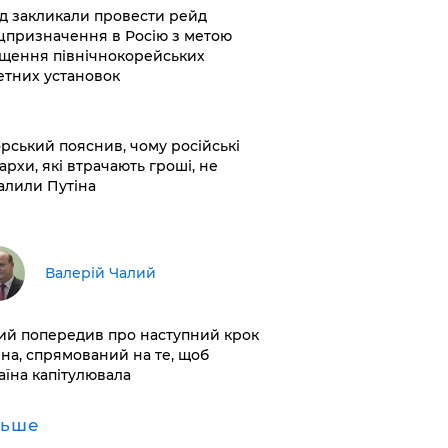
хід закликали провести рейд
цпризначення в Росію з метою
щення північнокорейських
етних установок
корський пояснив, чому російські
архи, які втрачають гроші, не
алили Путіна
Валерій Чалий
лий попередив про наступний крок
іна, спрямований на те, щоб
аїна капітулювала
льше