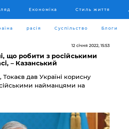
гляд
Економіка
Стиль життя
раїна
расія
Суспільство
Блоги
12 січня 2022, 15:53
ні, що робити з російськими
і, – Казанський
 Токаєв дав Україні корисну
російськими найманцями на