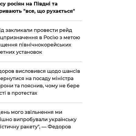
су росіян на Півдні та
ривають "все, що рухається"
хід закликали провести рейд
цпризначення в Росію з метою
щення північнокорейських
етних установок
доров висловився щодо шансів
ернутися на посаду міністра
рони та пояснив, чому не бере
сті в протестах
 день мого звільнення ми
ішно випробували українську
істичну ракету", — Федоров