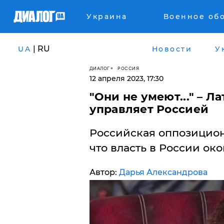
Украина
Военное об
| RU
UA
Новости
У
ДИАЛОГ
РОССИЯ
12 апреля 2023, 17:30
"Они не умеют..." – 
управляет Россией
Российская оппозицион
что власть в России ок
Автор:
Дарья Александрова