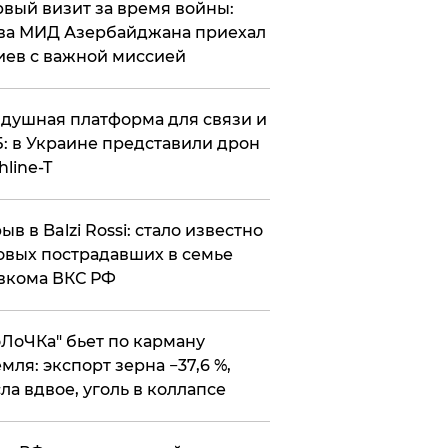
вый визит за время войны:
ва МИД Азербайджана приехал
иев с важной миссией
душная платформа для связи и
: в Украине представили дрон
hline-T
ыв в Balzi Rossi: стало известно
овых пострадавших в семье
вкома ВКС РФ
оЛоЧКа" бьет по карману
мля: экспорт зерна −37,6 %,
ла вдвое, уголь в коллапсе