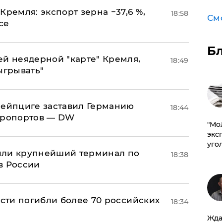
Кремля: экспорт зерна −37,6 %,
18:58
См
се
Б
ей неядерной "карте" Кремля,
18:49
ыгрывать"
 Лейпциге заставил Германию
18:44
эропортов — DW
​"М
эксп
уго
или крупнейший терминал по
18:38
в России
асти погибли более 70 российских
18:34
Жда