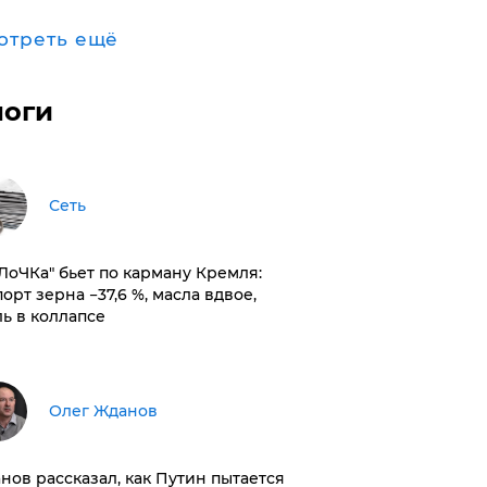
отреть ещё
логи
Сеть
оЛоЧКа" бьет по карману Кремля:
орт зерна −37,6 %, масла вдвое,
ль в коллапсе
Олег Жданов
нов рассказал, как Путин пытается