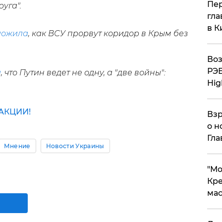
Пер
уга".
гла
в К
ложила
, как ВСУ прорвут коридор в Крым без
Воз
РЭБ
а
, что Путин ведет не одну, а "две войны":
Hig
АКЦИИ!
Взр
о н
Гла
Мнение
Новости Украины
​"М
Кре
мас