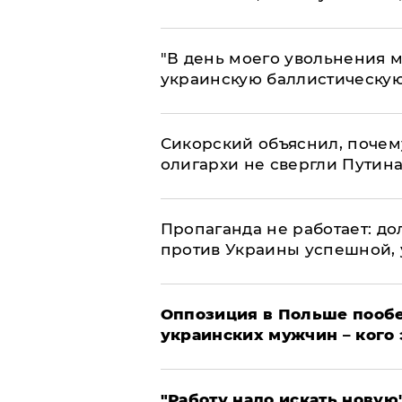
​"В день моего увольнения
украинскую баллистическую
Сикорский объяснил, поче
олигархи не свергли Путин
​Пропаганда не работает: д
против Украины успешной,
Оппозиция в Польше пообе
украинских мужчин – кого 
"Работу надо искать новую"