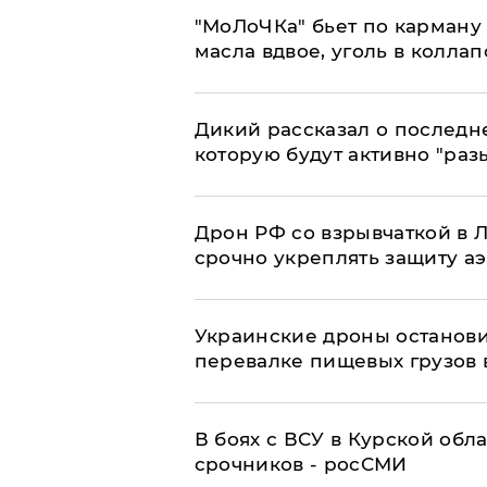
​"МоЛоЧКа" бьет по карману 
масла вдвое, уголь в коллап
Дикий рассказал о последн
которую будут активно "раз
​Дрон РФ со взрывчаткой в
срочно укреплять защиту а
Украинские дроны останов
перевалке пищевых грузов 
В боях с ВСУ в Курской обл
срочников - росСМИ