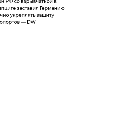
он РФ со взрывчаткой в
пциге заставил Германию
чно укреплять защиту
ропортов — DW