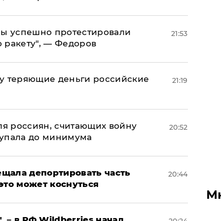
 мы успешно протестировали
21:53
 ракету", — Федоров
му теряющие деньги российские
21:19
а
оля россиян, считающих войну
20:52
 упала до минимума
щала депортировать часть
20:44
это может коснуться
М
, – в РФ Wildberries начал