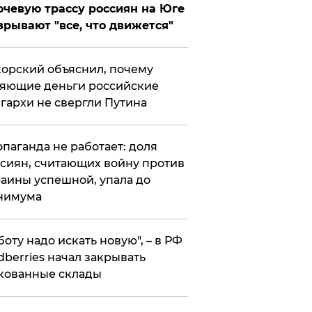
чевую трассу россиян на Юге
зрывают "все, что движется"
орский объяснил, почему
яющие деньги российские
гархи не свергли Путина
опаганда не работает: доля
сиян, считающих войну против
аины успешной, упала до
нимума
боту надо искать новую", – в РФ
dberries начал закрывать
кованные склады