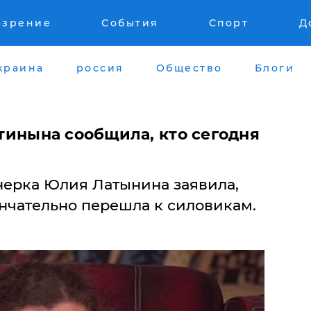
озрение
События
Спорт
Д
краина
россия
Общество
Блоги
Латинына сообщила, кто сегодня
ерка Юлия Латынина заявила,
ончательно перешла к силовикам.