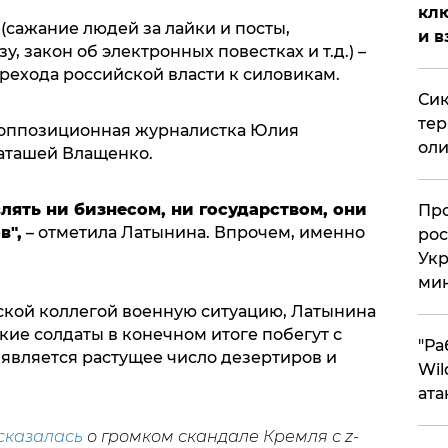
клю
(сажание людей за лайки и посты,
и в
, закон об электронных повестках и т.д.) –
рехода российской власти к силовикам.
Сик
тер
оппозиционная журналистка Юлия
оли
аташей Влащенко.
лять ни бизнесом, ни государством, они
​Пр
в",
– отметила Латынина. Впрочем, именно
рос
Укр
ми
нской коллегой военную ситуацию, Латынина
кие солдаты в конечном итоге побегут с
"Ра
 является растущее число дезертиров и
Wil
ата
сказалась
о громком скандале Кремля с z-