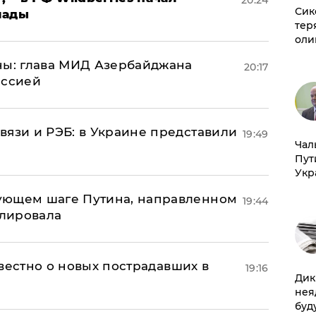
20:24
Сик
лады
тер
оли
ны: глава МИД Азербайджана
20:17
иссией
вязи и РЭБ: в Украине представили
19:49
Чал
Пут
Укр
ующем шаге Путина, направленном
19:44
улировала
известно о новых пострадавших в
19:16
Дик
нея
буд