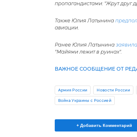
пропагандистами: "Жрут друг др
Также Юлия Латынина
предпо
авиации.
Ранее Юлия Латынина
заявил
"Майями лежит в руинах".
ВАЖНОЕ СООБЩЕНИЕ ОТ РЕД
Армия России
Новости России
Война Украины с Россией
+ Добавить Комментарий