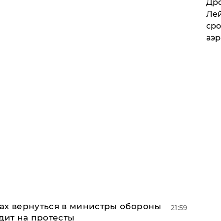
​Др
Лей
сро
аэ
ах вернуться в министры обороны
21:59
дит на протесты