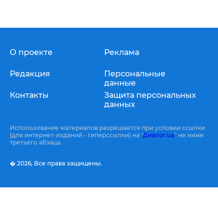
О проекте
Реклама
Редакция
Персональные
данные
Контакты
Защита персональных
данных
Использование материалов разрешается при условии ссылки
(для интернет-изданий - гиперссылки) на "
Диалог.ua
" не ниже
третьего абзаца.
� 2026,
Все права защищены.